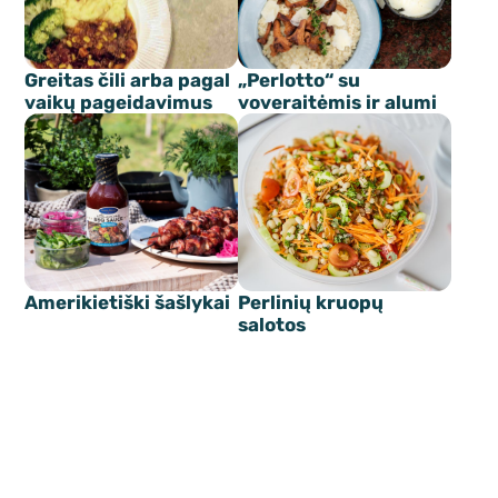
Greitas čili arba pagal
„Perlotto“ su
vaikų pageidavimus
voveraitėmis ir alumi
Amerikietiški šašlykai
Perlinių kruopų
salotos