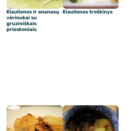
Kiaulienos ir ananasų
Kiaulienos troškinys
vėrinukai su
gruziniškais
prieskoniais