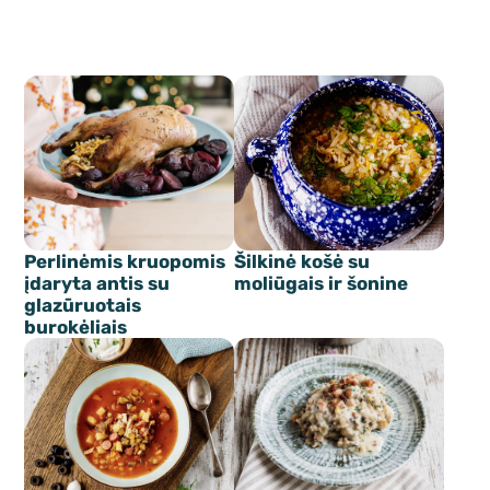
Perlinėmis kruopomis
Šilkinė košė su
įdaryta antis su
moliūgais ir šonine
glazūruotais
burokėliais