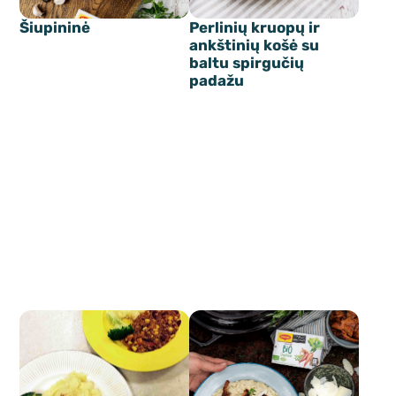
Šiupininė
Perlinių kruopų ir
ankštinių košė su
baltu spirgučių
padažu