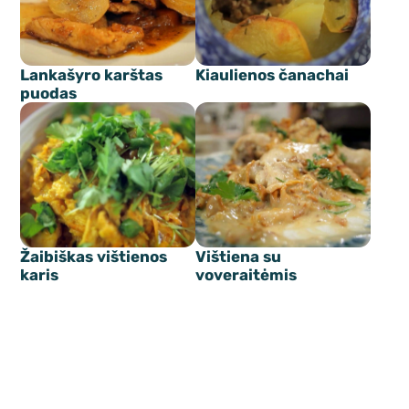
Lankašyro karštas
Kiaulienos čanachai
puodas
Žaibiškas vištienos
Vištiena su
karis
voveraitėmis