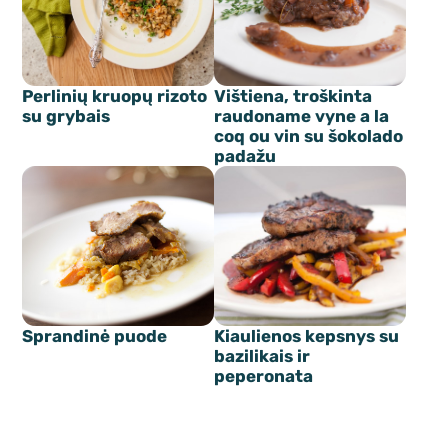
Perlinių kruopų rizoto
Vištiena, troškinta
su grybais
raudoname vyne a la
coq ou vin su šokolado
padažu
Sprandinė puode
Kiaulienos kepsnys su
bazilikais ir
peperonata