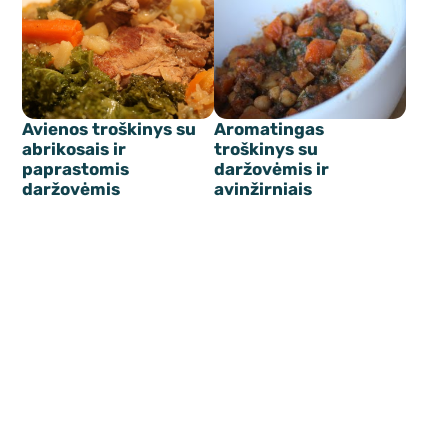
Avienos troškinys su
Aromatingas
abrikosais ir
troškinys su
paprastomis
daržovėmis ir
daržovėmis
avinžirniais