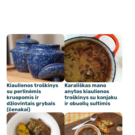
Kiaulienos troškinys
Karališkas mano
su perlinėmis
anytos kiaulienos
kruopomis ir
troškinys su konjaku
džiovintais grybais
ir obuolių sultimis
(čenakai)