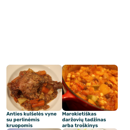
Anties kulšelės vyne
Marokietiškas
su perlinėmis
daržovių tadžinas
kruopomis
arba troškinys