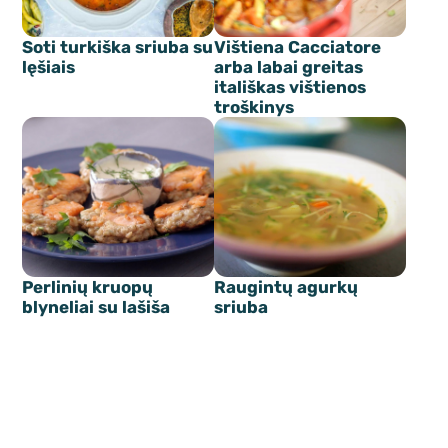
Soti turkiška sriuba su
Vištiena Cacciatore
lęšiais
arba labai greitas
itališkas vištienos
troškinys
Perlinių kruopų
Raugintų agurkų
blyneliai su lašiša
sriuba