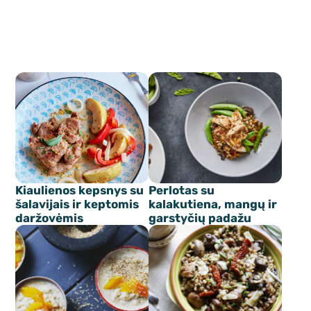
Kiaulienos kepsnys su
Perlotas su
šalavijais ir keptomis
kalakutiena, mangų ir
daržovėmis
garstyčių padažu