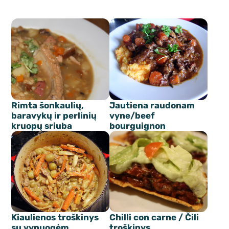
Rimta šonkaulių,
Jautiena raudonam
baravykų ir perlinių
vyne/beef
kruopų sriuba
bourguignon
Kiaulienos troškinys
Chilli con carne / Čili
su vynuogėm
troškinys