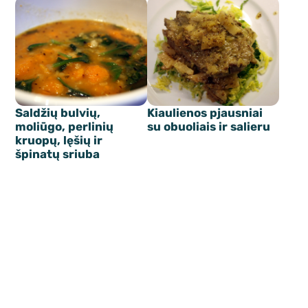
Saldžių bulvių,
Kiaulienos pjausniai
moliūgo, perlinių
su obuoliais ir salieru
kruopų, lęšių ir
špinatų sriuba