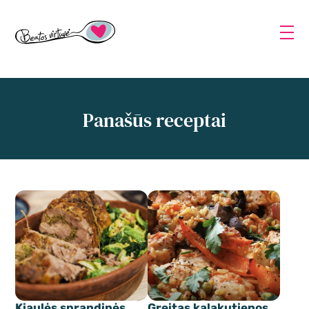
Panašūs receptai
Kiaulės sprandinės
Greitas kalakutienos