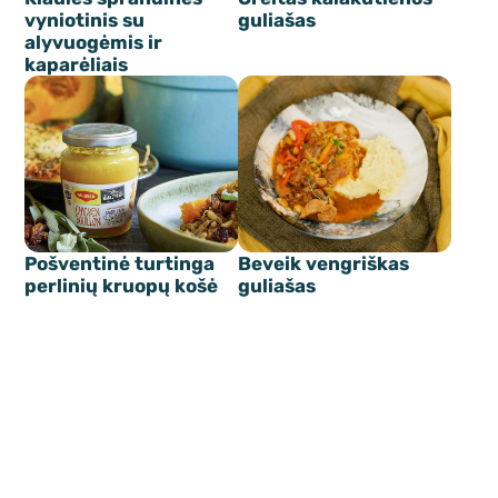
vyniotinis su
guliašas
alyvuogėmis ir
kaparėliais
Pošventinė turtinga
Beveik vengriškas
perlinių kruopų košė
guliašas