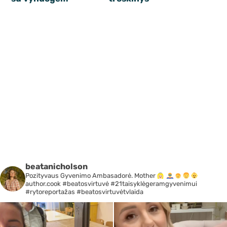
beatanicholson
Pozityvaus Gyvenimo Ambasadorė. Mother
author.cook #beatosvirtuvė #21taisyklėgeramgyvenimui
#rytoreportažas #beatosvirtuvėtvlaida