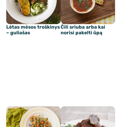
Lėtas mėsos troškinys
Čili sriuba arba kai
– guliašas
norisi pakelti ūpą