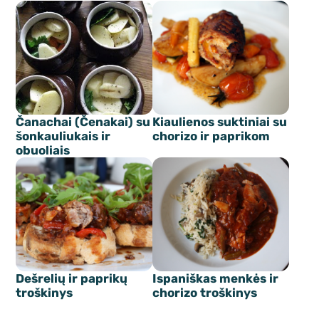
Čanachai (Čenakai) su
Kiaulienos suktiniai su
šonkauliukais ir
chorizo ir paprikom
obuoliais
Dešrelių ir paprikų
Ispaniškas menkės ir
troškinys
chorizo troškinys