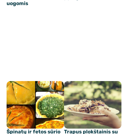
uogomis
Špinatų ir fetos sūrio
Trapus plokštainis su