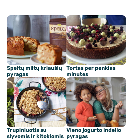
Speltų miltų kriaušių
Tortas per penkias
pyragas
minutes
Trupiniuotis su
Vieno jogurto indelio
slyvomis ir kitokiomis
pyragas