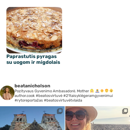
Paprastutis pyragas
su uogom ir migdolais
beatanicholson
Pozityvaus Gyvenimo Ambasadorė. Mother
author.cook #beatosvirtuvė #21taisyklėgeramgyvenimui
#rytoreportažas #beatosvirtuvėtvlaida