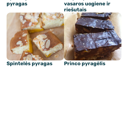
pyragas
vasaros uogiene ir
riešutais
Spintelės pyragas
Princo pyragėlis