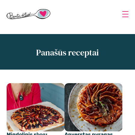
Panašūs receptai
Migdolinis slyvų
Apverstas pyragas