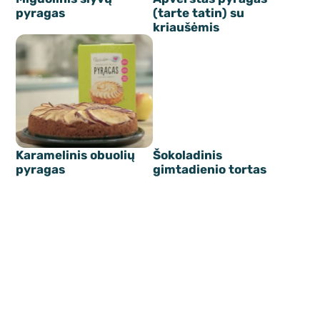
pyragas
(tarte tatin) su
kriaušėmis
Karamelinis obuolių
Šokoladinis
pyragas
gimtadienio tortas