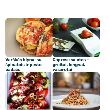
Varškės blynai su
Caprese salotos –
špinatais ir pesto
greitai, lengvai,
padažu
vasarotai