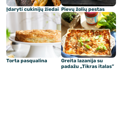
Įdaryti cukinijų žiedai
Pievų žolių pestas
Torta pasqualina
Greita lazanija su
padažu „Tikras italas”