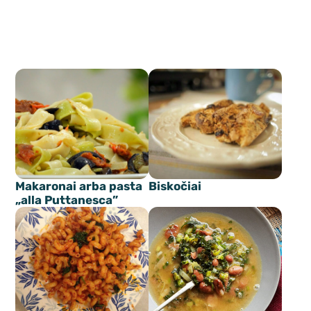
Makaronai arba pasta
Biskočiai
„alla Puttanesca”