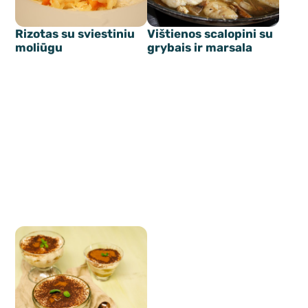
Rizotas su sviestiniu
Vištienos scalopini su
moliūgu
grybais ir marsala