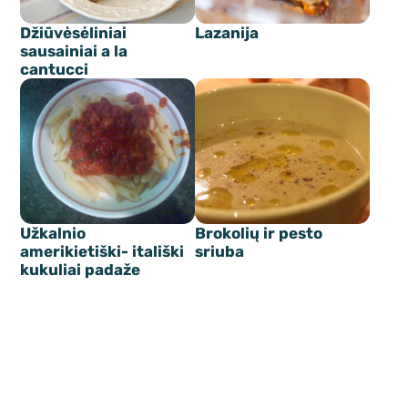
Džiūvėsėliniai
Lazanija
sausainiai a la
cantucci
Užkalnio
Brokolių ir pesto
amerikietiški- itališki
sriuba
kukuliai padaže