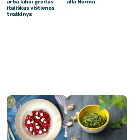
arba labai greitas
alla Norma
itališkas vištienos
troškinys