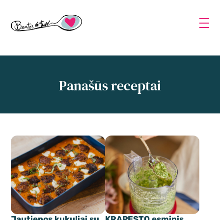
Panašūs receptai
Jautienos kukuliai su
KRAPESTO esminis