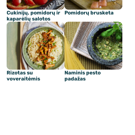
Cukinijų, pomidorų ir
Pomidorų brusketa
kaparėlių salotos
Rizotas su
Naminis pesto
voveraitėmis
padažas