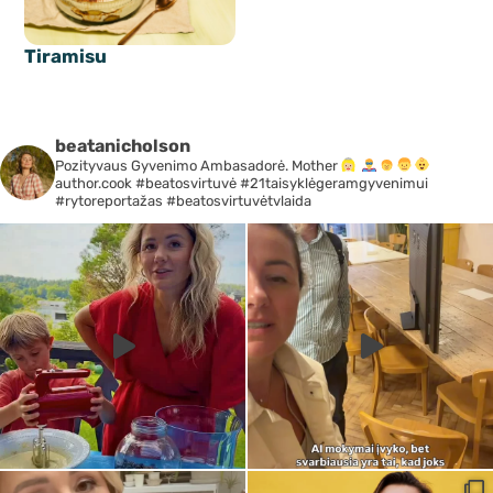
Tiramisu
beatanicholson
Pozityvaus Gyvenimo Ambasadorė. Mother
author.cook #beatosvirtuvė #21taisyklėgeramgyvenimui
#rytoreportažas #beatosvirtuvėtvlaida