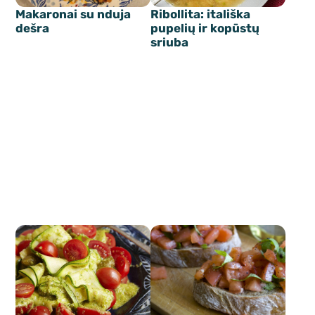
Makaronai su nduja
Ribollita: itališka
dešra
pupelių ir kopūstų
sriuba