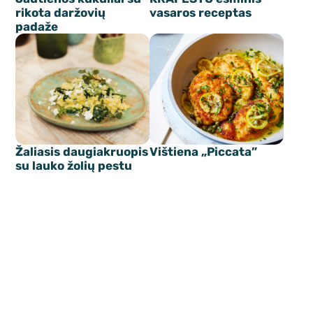
rikota daržovių
vasaros receptas
padaže
Žaliasis daugiakruopis
Vištiena „Piccata”
su lauko žolių pestu