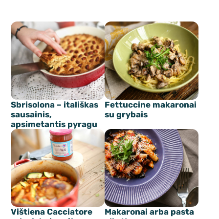
Sbrisolona – itališkas
Fettuccine makaronai
sausainis,
su grybais
apsimetantis pyragu
Vištiena Cacciatore
Makaronai arba pasta