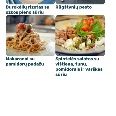
Burokėlių rizotas su
Rūgštynių pesto
ožkos pieno sūriu
Makaronai su
Spintelės salotos su
pomidorų padažu
vištiena, tunu,
pomidorais ir varškės
sūriu