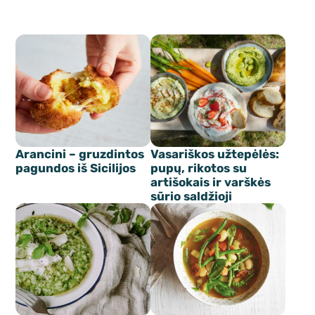
Arancini – gruzdintos
Vasariškos užtepėlės:
pagundos iš Sicilijos
pupų, rikotos su
artišokais ir varškės
sūrio saldžioji