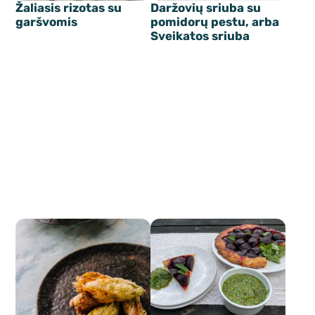
Žaliasis rizotas su
Daržovių sriuba su
garšvomis
pomidorų pestu, arba
Sveikatos sriuba