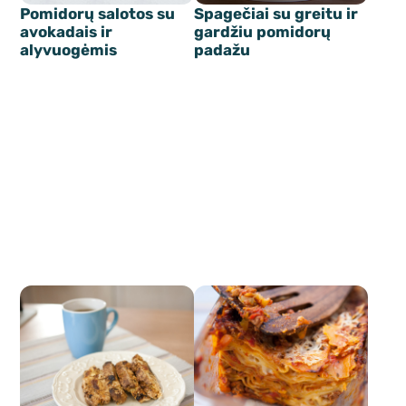
Pomidorų salotos su
Spagečiai su greitu ir
avokadais ir
gardžiu pomidorų
alyvuogėmis
padažu