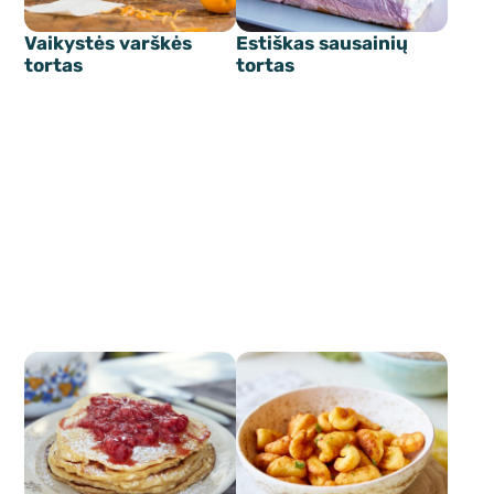
Vaikystės varškės
Estiškas sausainių
tortas
tortas