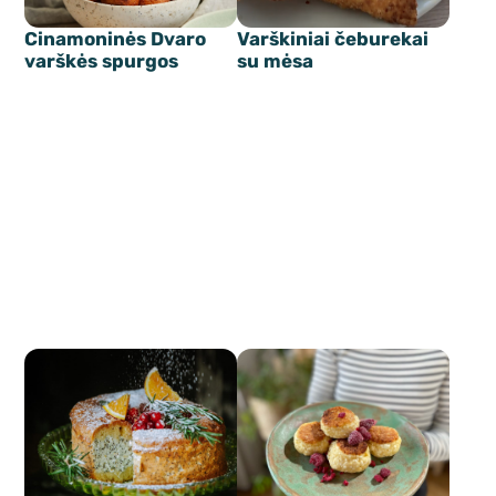
Cinamoninės Dvaro
Varškiniai čeburekai
varškės spurgos
su mėsa