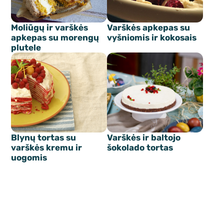
Moliūgų ir varškės
Varškės apkepas su
apkepas su morengų
vyšniomis ir kokosais
plutele
Blynų tortas su
Varškės ir baltojo
varškės kremu ir
šokolado tortas
uogomis