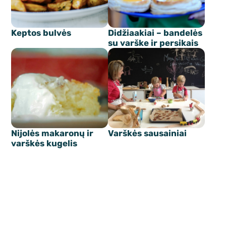
Keptos bulvės
Didžiaakiai – bandelės
su varške ir persikais
Nijolės makaronų ir
Varškės sausainiai
varškės kugelis