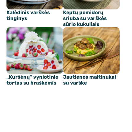
Kalėdinis varškės
Keptų pomidorų
tinginys
sriuba su varškės
sūrio kukuliais
„Kuršėnų“ vyniotinio
Jautienos maltinukai
tortas su braškėmis
su varške