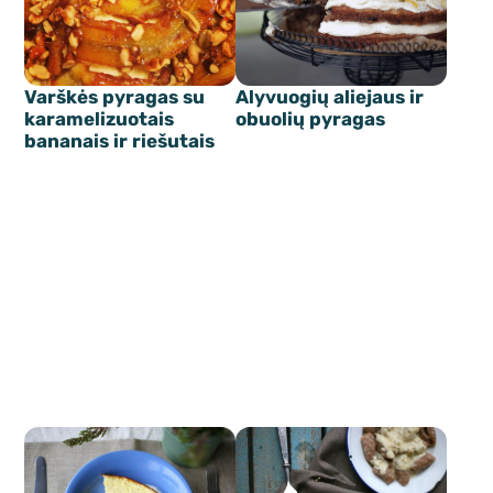
Varškės pyragas su
Alyvuogių aliejaus ir
karamelizuotais
obuolių pyragas
bananais ir riešutais