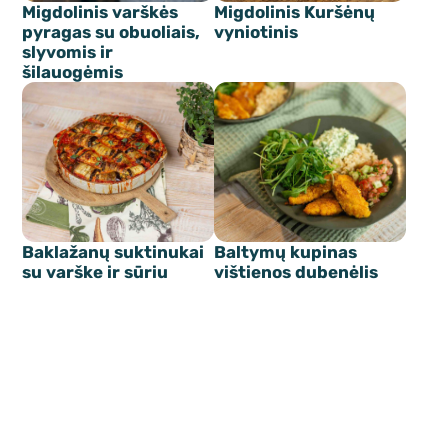
Migdolinis varškės
Migdolinis Kuršėnų
pyragas su obuoliais,
vyniotinis
slyvomis ir
šilauogėmis
Baklažanų suktinukai
Baltymų kupinas
su varške ir sūriu
vištienos dubenėlis