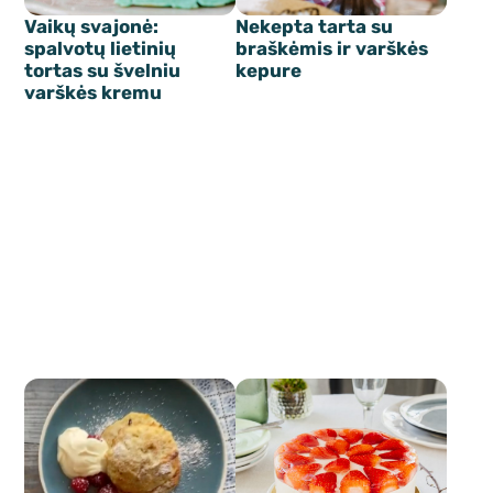
Vaikų svajonė:
Nekepta tarta su
spalvotų lietinių
braškėmis ir varškės
tortas su švelniu
kepure
varškės kremu