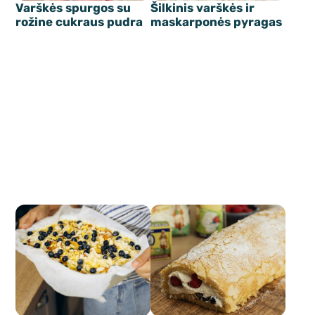
Varškės spurgos su
Šilkinis varškės ir
rožine cukraus pudra
maskarponės pyragas