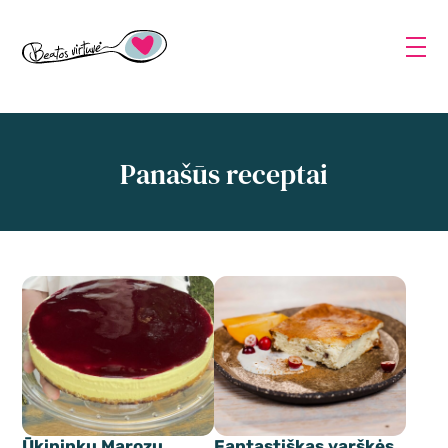
Panašūs receptai
Ūkininkų Marozų
Fantastiškas varškės