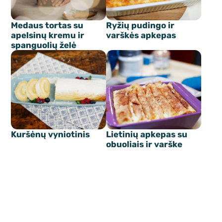
Medaus tortas su
Ryžių pudingo ir
apelsinų kremu ir
varškės apkepas
spanguolių želė
Kuršėnų vyniotinis
Lietinių apkepas su
obuoliais ir varške