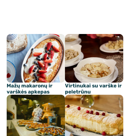
Mažų makaronų ir
Virtinukai su varške ir
varškės apkepas
peletrūnu