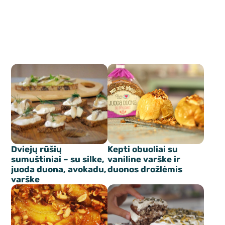
Dviejų rūšių
Kepti obuoliai su
sumuštiniai – su silke,
vaniline varške ir
juoda duona, avokadu,
duonos drožlėmis
varške