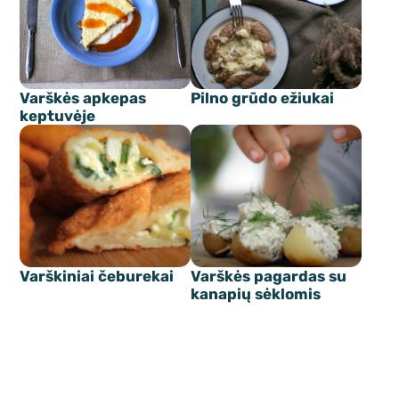
Varškės apkepas
Pilno grūdo ežiukai
keptuvėje
Varškiniai čeburekai
Varškės pagardas su
kanapių sėklomis