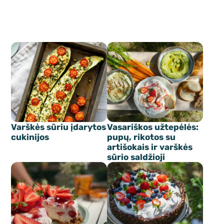
Varškės sūriu įdarytos
Vasariškos užtepėlės:
cukinijos
pupų, rikotos su
artišokais ir varškės
sūrio saldžioji