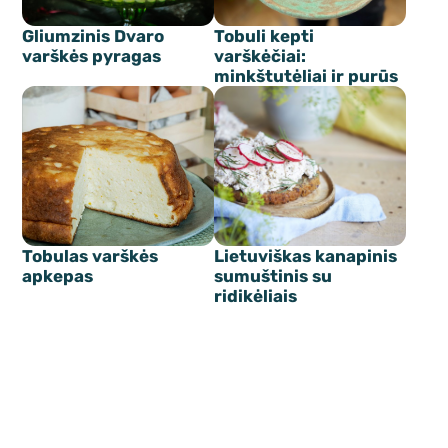
Gliumzinis Dvaro
Tobuli kepti
varškės pyragas
varškėčiai:
minkštutėliai ir purūs
Tobulas varškės
Lietuviškas kanapinis
apkepas
sumuštinis su
ridikėliais