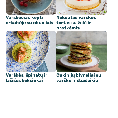
Varškėčiai, kepti
Nekeptas varškės
orkaitėje su obuoliais
tortas su želė ir
braškėmis
Varškės, špinatų ir
Cukinijų blyneliai su
lašišos keksiukai
varške ir dzadzikiu