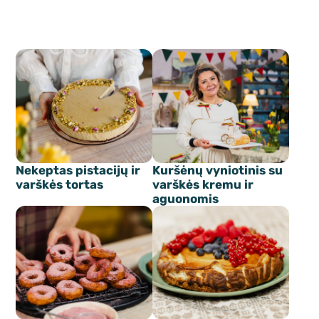
Nekeptas pistacijų ir
Kuršėnų vyniotinis su
varškės tortas
varškės kremu ir
aguonomis