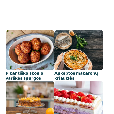
Pikantiško skonio
Apkeptos makaronų
varškės spurgos
kriauklės