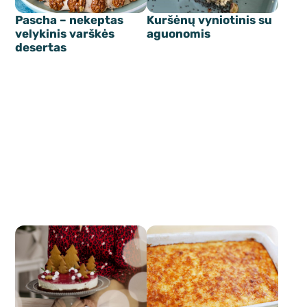
Pascha – nekeptas
Kuršėnų vyniotinis su
velykinis varškės
aguonomis
desertas