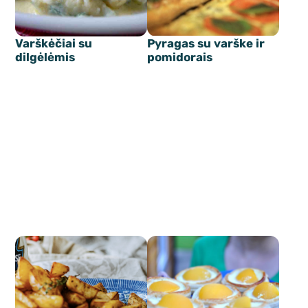
Varškėčiai su
Pyragas su varške ir
dilgėlėmis
pomidorais