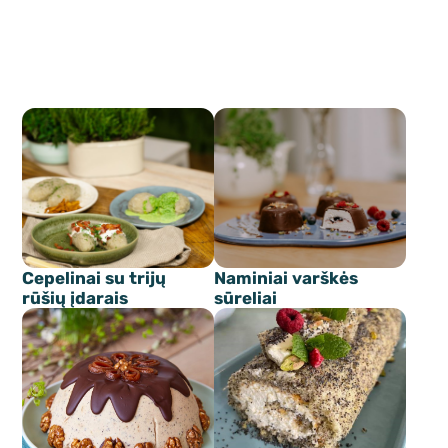
Cepelinai su trijų
Naminiai varškės
rūšių įdarais
sūreliai