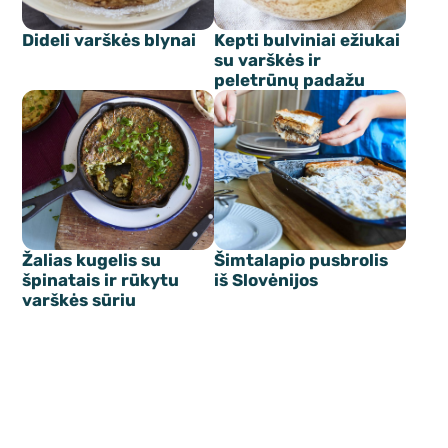
Dideli varškės blynai
Kepti bulviniai ežiukai
su varškės ir
peletrūnų padažu
Žalias kugelis su
Šimtalapio pusbrolis
špinatais ir rūkytu
iš Slovėnijos
varškės sūriu