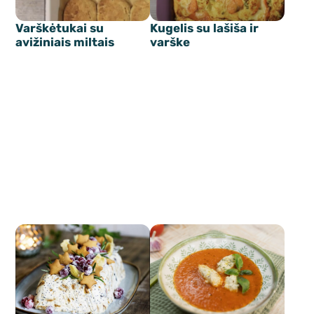
Varškėtukai su
Kugelis su lašiša ir
avižiniais miltais
varške