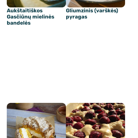
Aukštaitiškos
Gliumzinis (varškės)
Gasčiūnų mielinės
pyragas
bandelės