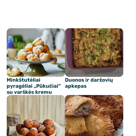
Minkštutėliai
Duonos ir daržovių
pyragėliai „Pūkučiai“
apkepas
su varškės kremu