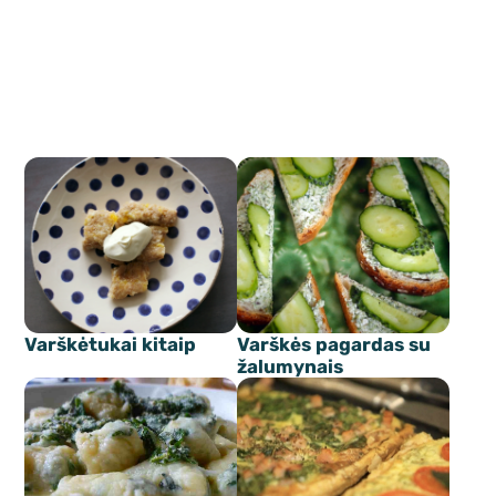
Varškėtukai kitaip
Varškės pagardas su
žalumynais