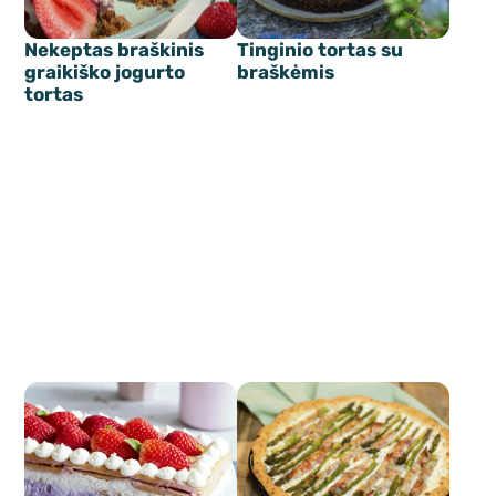
Nekeptas braškinis
Tinginio tortas su
graikiško jogurto
braškėmis
tortas