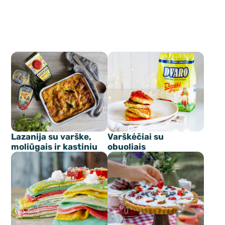
Lazanija su varške,
Varškėčiai su
moliūgais ir kastiniu
obuoliais