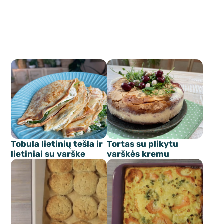
Tobula lietinių tešla ir
Tortas su plikytu
lietiniai su varške
varškės kremu