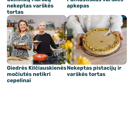
nekeptas varškės
apkepas
tortas
Giedrės Kilčiauskienės
Nekeptas pistacijų ir
močiutės netikri
varškės tortas
cepelinai