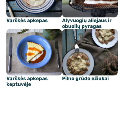
Varškės apkepas
Alyvuogių aliejaus ir
obuolių pyragas
Varškės apkepas
Pilno grūdo ežiukai
keptuvėje