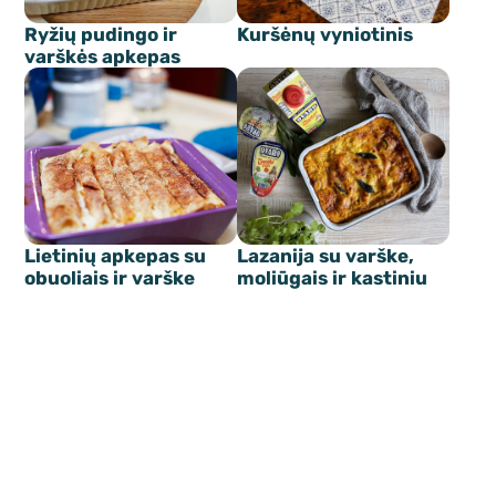
Ryžių pudingo ir
Kuršėnų vyniotinis
varškės apkepas
Lietinių apkepas su
Lazanija su varške,
obuoliais ir varške
moliūgais ir kastiniu