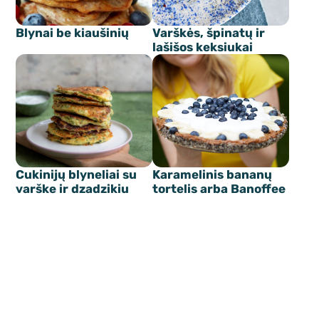
Blynai be kiaušinių
Varškės, špinatų ir
lašišos keksiukai
Cukinijų blyneliai su
Karamelinis bananų
varške ir dzadzikiu
tortelis arba Banoffee