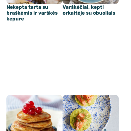
Nekepta tarta su
Varškėčiai, kepti
braškėmis ir varškės
orkaitėje su obuoliais
kepure