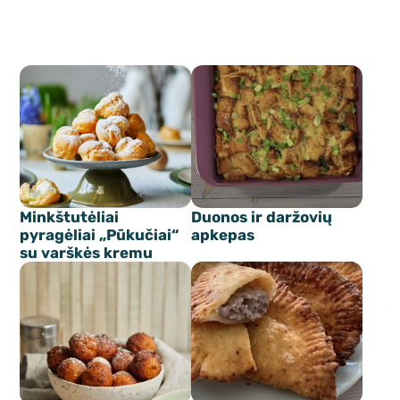
Minkštutėliai
Duonos ir daržovių
pyragėliai „Pūkučiai“
apkepas
su varškės kremu