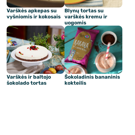
Varškės apkepas su
Blynų tortas su
vyšniomis ir kokosais
varškės kremu ir
uogomis
Varškės ir baltojo
Šokoladinis bananinis
šokolado tortas
kokteilis