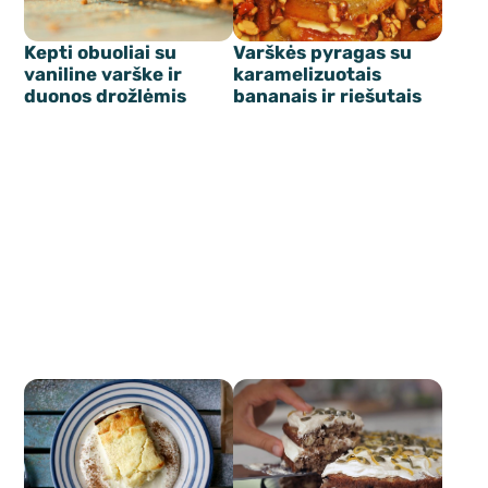
Kepti obuoliai su
Varškės pyragas su
vaniline varške ir
karamelizuotais
duonos drožlėmis
bananais ir riešutais