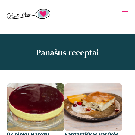
Panašūs receptai
Ūkininkų Marozų
Fantastiškas varškės