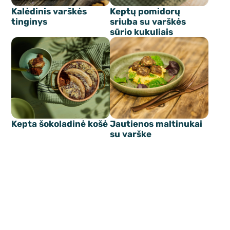
Kalėdinis varškės
Keptų pomidorų
tinginys
sriuba su varškės
sūrio kukuliais
Kepta šokoladinė košė
Jautienos maltinukai
su varške