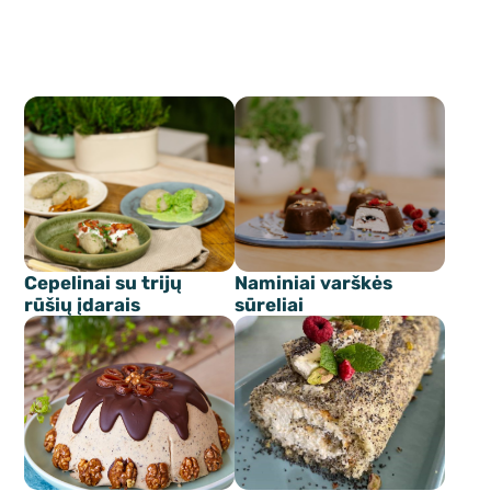
Cepelinai su trijų
Naminiai varškės
rūšių įdarais
sūreliai