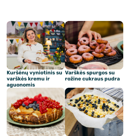
Kuršėnų vyniotinis su
Varškės spurgos su
varškės kremu ir
rožine cukraus pudra
aguonomis