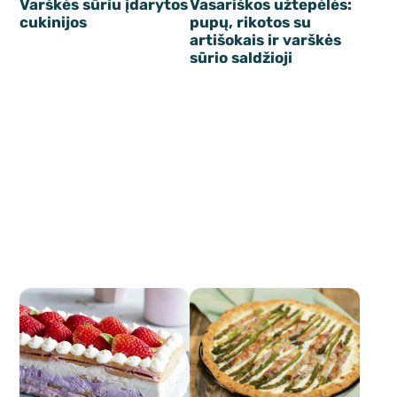
Varškės sūriu įdarytos
Vasariškos užtepėlės:
cukinijos
pupų, rikotos su
artišokais ir varškės
sūrio saldžioji