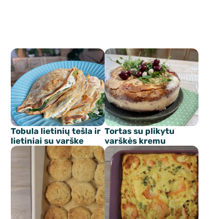
Tobula lietinių tešla ir
Tortas su plikytu
lietiniai su varške
varškės kremu