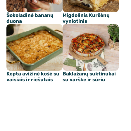
Šokoladinė bananų
Migdolinis Kuršėnų
duona
vyniotinis
Kepta avižinė košė su
Baklažanų suktinukai
vaisiais ir riešutais
su varške ir sūriu