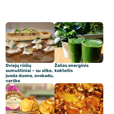
Dviejų rūšių
Žalias energinis
sumuštiniai – su silke,
kokteilis
juoda duona, avokadu,
varške