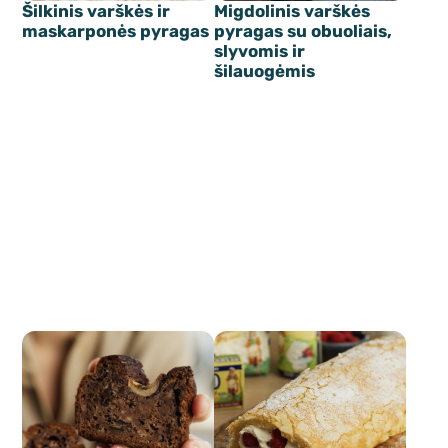
Šilkinis varškės ir
Migdolinis varškės
maskarponės pyragas
pyragas su obuoliais,
slyvomis ir
šilauogėmis