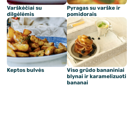
Varškėčiai su
Pyragas su varške ir
dilgėlėmis
pomidorais
Keptos bulvės
Viso grūdo bananiniai
blynai ir karamelizuoti
bananai