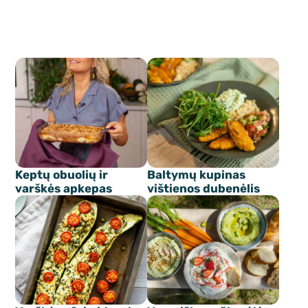
Keptų obuolių ir
Baltymų kupinas
varškės apkepas
vištienos dubenėlis