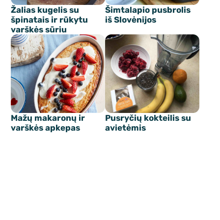
Žalias kugelis su
Šimtalapio pusbrolis
špinatais ir rūkytu
iš Slovėnijos
varškės sūriu
Mažų makaronų ir
Pusryčių kokteilis su
varškės apkepas
avietėmis