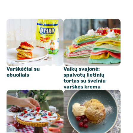
Varškėčiai su
Vaikų svajonė:
obuoliais
spalvotų lietinių
tortas su švelniu
varškės kremu