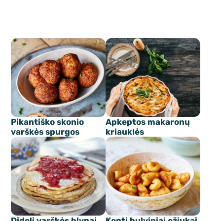
Pikantiško skonio
Apkeptos makaronų
varškės spurgos
kriauklės
Dideli varškės blynai
Kepti bulviniai ežiukai