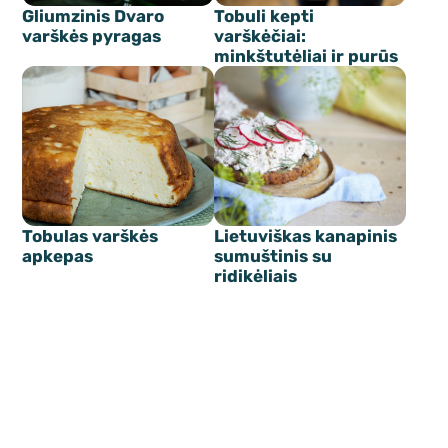
Gliumzinis Dvaro
Tobuli kepti
varškės pyragas
varškėčiai:
minkštutėliai ir purūs
Tobulas varškės
Lietuviškas kanapinis
apkepas
sumuštinis su
ridikėliais