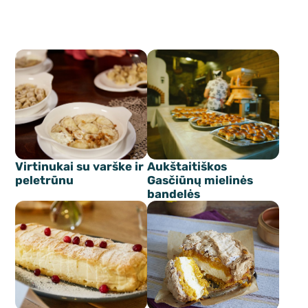
Virtinukai su varške ir
Aukštaitiškos
peletrūnu
Gasčiūnų mielinės
bandelės