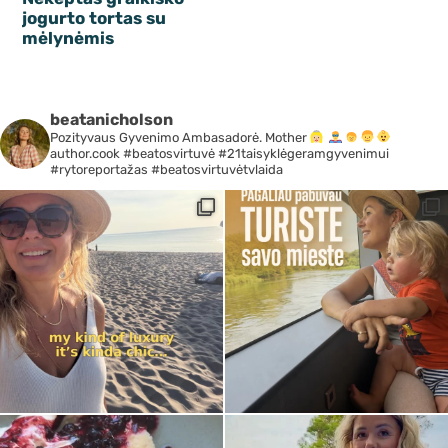
jogurto tortas su
mėlynėmis
beatanicholson
Pozityvaus Gyvenimo Ambasadorė. Mother
author.cook #beatosvirtuvė #21taisyklėgeramgyvenimui
#rytoreportažas #beatosvirtuvėtvlaida