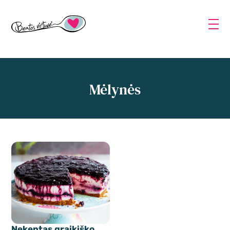
Mėlynės
Nekeptas graikiško