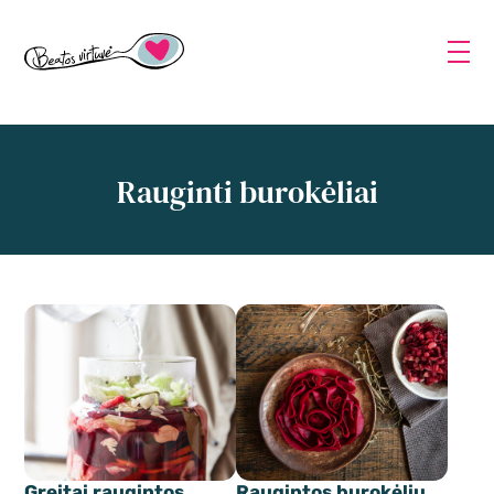
Rauginti burokėliai
Greitai raugintos
Raugintos burokėlių