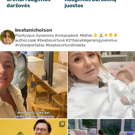
daržovės
juostos
beatanicholson
Pozityvaus Gyvenimo Ambasadorė. Mother
author.cook #beatosvirtuvė #21taisyklėgeramgyvenimui
#rytoreportažas #beatosvirtuvėtvlaida