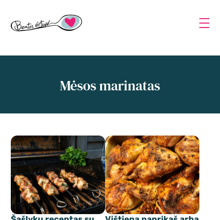
Mėsos marinatas
Šašlykų receptas su
Vištiena paprikaš arba