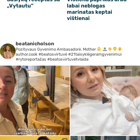
„Vytautu”
labai neblogas
marinatas keptai
vištienai
beatanicholson
Pozityvaus Gyvenimo Ambasadorė. Mother
author.cook #beatosvirtuvė #21taisyklėgeramgyvenimui
#rytoreportažas #beatosvirtuvėtvlaida