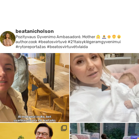
beatanicholson
Pozityvaus Gyvenimo Ambasadorė. Mother
author.cook #beatosvirtuvė #21taisyklėgeramgyvenimui
#rytoreportažas #beatosvirtuvėtvlaida