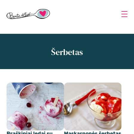
Šerbetas
Braškiniai ledai su
Maskarponės šerbetas