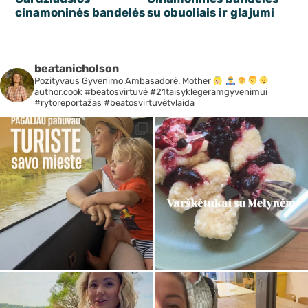
cinamoninės bandelės
su obuoliais ir glajumi
beatanicholson
Pozityvaus Gyvenimo Ambasadorė. Mother
author.cook #beatosvirtuvė #21taisyklėgeramgyvenimui
#rytoreportažas #beatosvirtuvėtvlaida