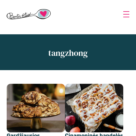
tangzhong
Gardžiausios
Cinamoninės bandelės