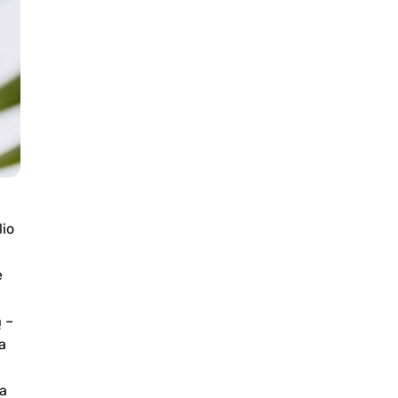
lio
ę
 –
a
ba