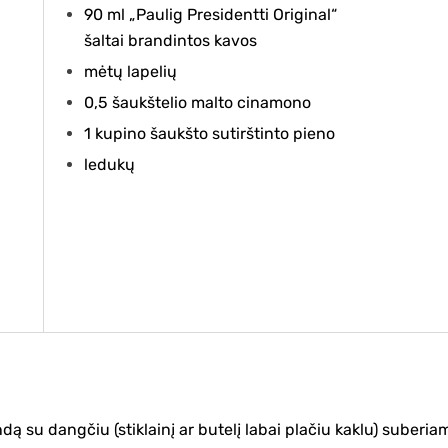
90 ml „Paulig Presidentti Original“
šaltai brandintos kavos
mėtų lapelių
0,5 šaukštelio malto cinamono
1 kupino šaukšto sutirštinto pieno
ledukų
 su dangčiu (stiklainį ar butelį labai plačiu kaklu) suberia