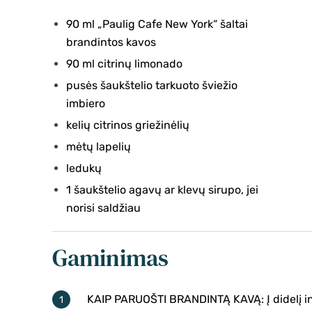
90 ml „Paulig Cafe New York“ šaltai
brandintos kavos
90 ml citrinų limonado
pusės šaukštelio tarkuoto šviežio
imbiero
kelių citrinos griežinėlių
mėtų lapelių
ledukų
1 šaukštelio agavų ar klevų sirupo, jei
norisi saldžiau
Gaminimas
KAIP PARUOŠTI BRANDINTĄ KAVĄ: Į didelį indą