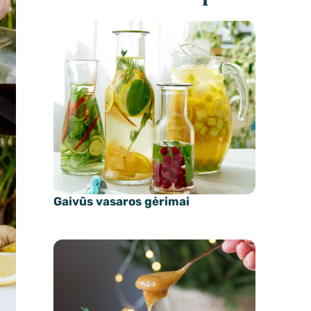
Gaivūs vasaros gėrimai