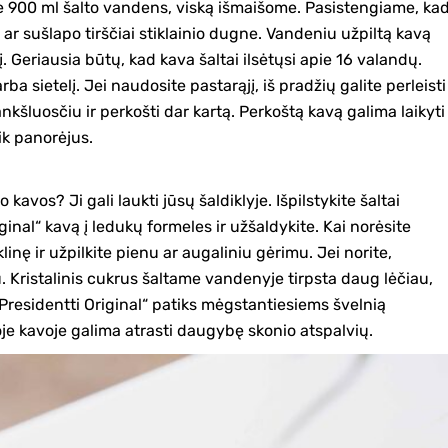
e 900 ml šalto vandens, viską išmaišome. Pasistengiame, ka
i, ar sušlapo tirščiai stiklainio dugne. Vandeniu užpiltą kavą
 Geriausia būtų, kad kava šaltai ilsėtųsi apie 16 valandų.
a sietelį. Jei naudosite pastarąjį, iš pradžių galite perleisti
 rankšluosčiu ir perkošti dar kartą. Perkoštą kavą galima laikyti
ik panorėjus.
avos? Ji gali laukti jūsų šaldiklyje. Išpilstykite šaltai
ginal“ kavą į ledukų formeles ir užšaldykite. Kai norėsite
linę ir užpilkite pienu ar augaliniu gėrimu. Jei norite,
. Kristalinis cukrus šaltame vandenyje tirpsta daug lėčiau,
 Presidentti Original“ patiks mėgstantiesiems švelnią
ioje kavoje galima atrasti daugybę skonio atspalvių.