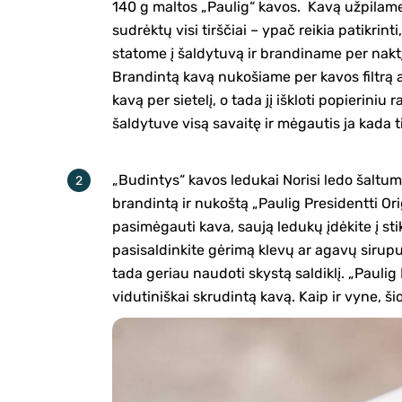
140 g maltos „Paulig“ kavos. Kavą užpilam
sudrėktų visi tirščiai – ypač reikia patikrint
statome į šaldytuvą ir brandiname per naktį.
Brandintą kavą nukošiame per kavos filtrą arb
kavą per sietelį, o tada jį iškloti popieriniu
šaldytuve visą savaitę ir mėgautis ja kada t
„Budintys“ kavos ledukai Norisi ledo šaltumo k
brandintą ir nukoštą „Paulig Presidentti Ori
pasimėgauti kava, saują ledukų įdėkite į stik
pasisaldinkite gėrimą klevų ar agavų sirupu
tada geriau naudoti skystą saldiklį. „Paulig
vidutiniškai skrudintą kavą. Kaip ir vyne, š