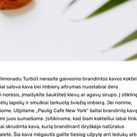
nų limonadu Turbūt nerasite gaivesnio brandintos kavos koktei
liai salsva kava bei imbierų aitrumas nuostabiai dera
i norėsis, įmaišykite šaukštelį klevų ar agavų sirupo. Į stiklin
ėtų lapelių ir smulkiai tarkuotą šviežią imbierą. Jei norime,
šome. Užpilame „Paulig Cafe New York“ šaltai brandintą kavą
i juos sumaišome. Įsitikinome, kad šiam kokteiliui labai tink
kai skrudinta kava, kurią brandinant išryškėja natūralus
paletė. Šia kava mėgautis galite tiesiog užpylę ant ledukų ar