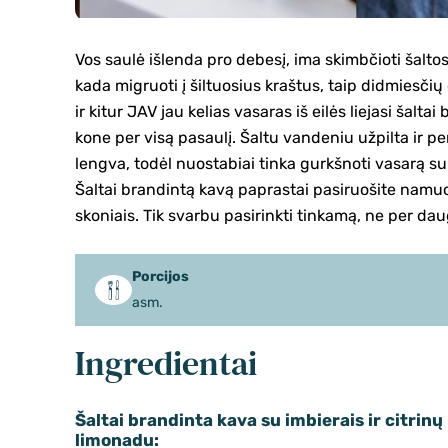
Vos saulė išlenda pro debesį, ima skimbčioti šaltos
kada migruoti į šiltuosius kraštus, taip didmiesči
ir kitur JAV jau kelias vasaras iš eilės liejasi šalta
kone per visą pasaulį. Šaltu vandeniu užpilta ir per
lengva, todėl nuostabiai tinka gurkšnoti vasarą su l
Šaltai brandintą kavą paprastai pasiruošite namuos
skoniais. Tik svarbu pasirinkti tinkamą, ne per da
Porcijos
asm.
Ingredientai
Šaltai brandinta kava su imbierais ir citrinų
limonadu: