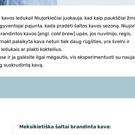
 kavos ledukai! Niujorkiečiai juokauja, kad kaip paukščiai žin
ų gyventojai pajunta, kada pradėti šaltos kavos sezoną. Niujo
i brandintos kavos (angl.
cold brew
) upės, jos nuvilnijo, regis,
nakt palaikyta kava neturi tiek daug rūgšties, yra švelni ir
edukais ar plakti kokteilius.
e ir ja galėsite ilgai mėgautis, vis eksperimentuoti su nauja
ug suskrudintą kavą.
Meksikietiška šaltai brandinta kava: