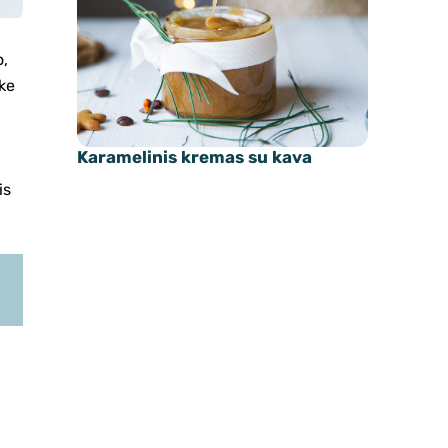
o,
rke
Karamelinis kremas su kava
is