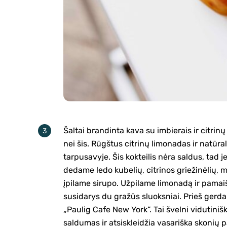
Šaltai brandinta kava su imbierais ir citri
nei šis. Rūgštus citrinų limonadas ir natūra
tarpusavyje. Šis kokteilis nėra saldus, tad je
dedame ledo kubelių, citrinos griežinėlių, m
įpilame sirupo. Užpilame limonadą ir pamai
susidarys du gražūs sluoksniai. Prieš gerdam
„Paulig Cafe New York“. Tai švelni vidutiniš
saldumas ir atsiskleidžia vasariška skonių 