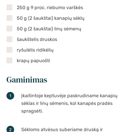
250 g 9 proc. riebumo varškės
50 g (2 šaukštai) kanapių sėklų
50 g (2 šaukštai) linų sėmenų
šaukštelis druskos
ryšulėlis ridikėlių
krapų papuošti
Gaminimas
Įkaitintoje keptuvėje paskrudiname kanapių
sėklas ir linų sėmenis, kol kanapės pradės
spragsėti.
Sėkloms atvėsus suberiame druską ir