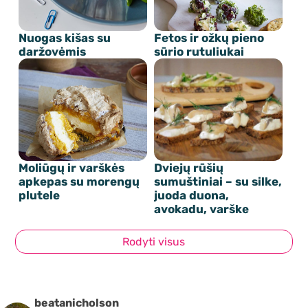
Nuogas kišas su
Fetos ir ožkų pieno
daržovėmis
sūrio rutuliukai
Moliūgų ir varškės
Dviejų rūšių
apkepas su morengų
sumuštiniai – su silke,
plutele
juoda duona,
avokadu, varške
Rodyti visus
beatanicholson