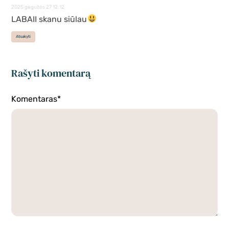
2025 gegužės 27 12:12
LABAII skanu siūlau
Atsakyti
Rašyti komentarą
Komentaras*