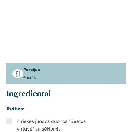
Porcijos
4 asm.
Ingredientai
Reikės:
4 riekės juodos duonos "Beatos
virtuvė" su sėklomis