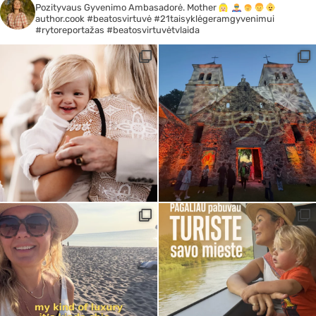
Pozityvaus Gyvenimo Ambasadorė. Mother
author.cook #beatosvirtuvė #21taisyklėgeramgyvenimui
#rytoreportažas #beatosvirtuvėtvlaida