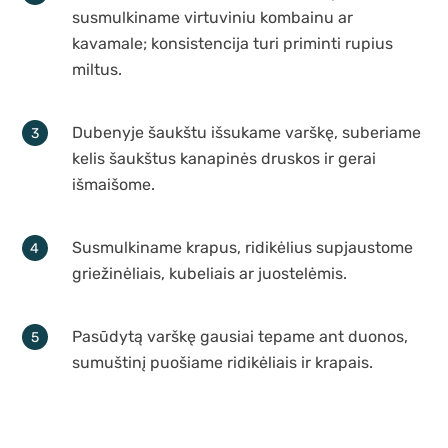
susmulkiname virtuviniu kombainu ar
kavamale; konsistencija turi priminti rupius
miltus.
Dubenyje šaukštu išsukame varškę, suberiame
kelis šaukštus kanapinės druskos ir gerai
išmaišome.
Susmulkiname krapus, ridikėlius supjaustome
griežinėliais, kubeliais ar juostelėmis.
Pasūdytą varškę gausiai tepame ant duonos,
sumuštinį puošiame ridikėliais ir krapais.