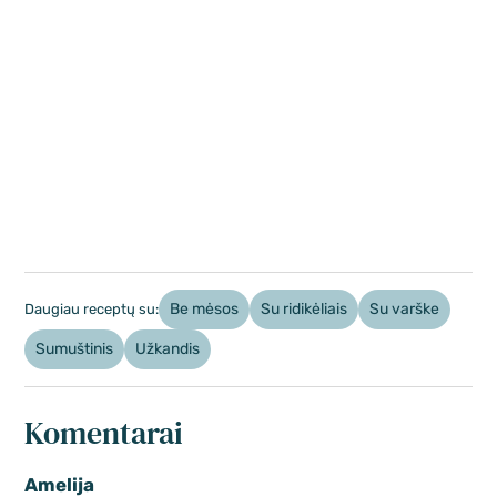
Be mėsos
Su ridikėliais
Su varške
Daugiau receptų su:
Sumuštinis
Užkandis
Komentarai
Amelija