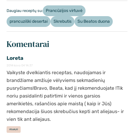
Prancūzijos virtuvė
Daugiau receptų su:
prancuziški desertai
Skrebutis
Su Beatos duona
Komentarai
Loreta
2014 kovo 04 14:37
Vaikyste dvelkiantis receptas, naudojamas ir
brandžiame amžiuje vėlyviems sekmadienių
pusryčiams!Bravo, Beata, kad jį rekomenduojate !Tik
noriu pasidalinti patirtimi ir vienos garsios
amerikietės, rašančios apie maistą ( kaip ir Jūs)
rekomendacija šiuos skrebučius kepti ant aliejaus- ir
vien tik ant aliejaus.
Atsakyti