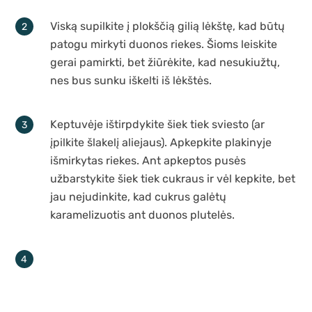
Viską supilkite į plokščią gilią lėkštę, kad būtų
patogu mirkyti duonos riekes. Šioms leiskite
gerai pamirkti, bet žiūrėkite, kad nesukiužtų,
nes bus sunku iškelti iš lėkštės.
Keptuvėje ištirpdykite šiek tiek sviesto (ar
įpilkite šlakelį aliejaus). Apkepkite plakinyje
išmirkytas riekes. Ant apkeptos pusės
užbarstykite šiek tiek cukraus ir vėl kepkite, bet
jau nejudinkite, kad cukrus galėtų
karamelizuotis ant duonos plutelės.