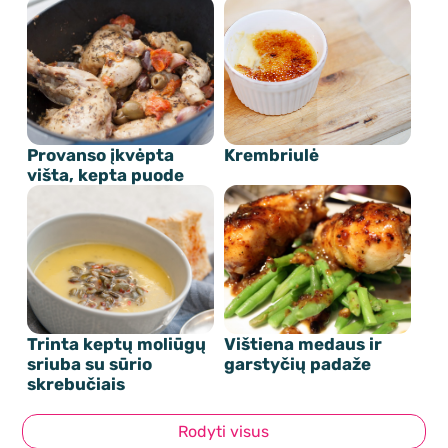
Provanso įkvėpta
Krembriulė
višta, kepta puode
Trinta keptų moliūgų
Vištiena medaus ir
sriuba su sūrio
garstyčių padaže
skrebučiais
Rodyti visus