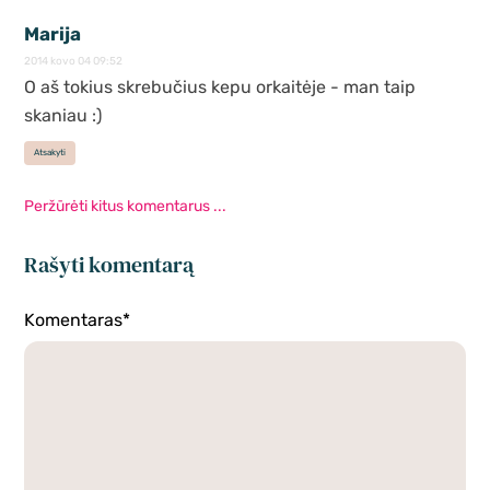
Marija
2014 kovo 04 09:52
O aš tokius skrebučius kepu orkaitėje - man taip
skaniau :)
Atsakyti
Peržūrėti kitus komentarus ...
Rašyti komentarą
Komentaras*