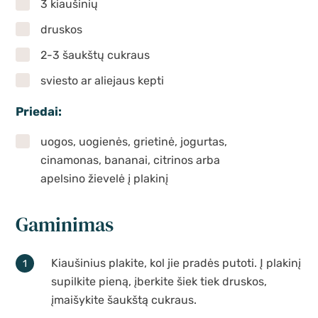
3 kiaušinių
druskos
2-3 šaukštų cukraus
sviesto ar aliejaus kepti
Priedai:
uogos, uogienės, grietinė, jogurtas,
cinamonas, bananai, citrinos arba
apelsino žievelė į plakinį
Gaminimas
Kiaušinius plakite, kol jie pradės putoti. Į plakinį
supilkite pieną, įberkite šiek tiek druskos,
įmaišykite šaukštą cukraus.