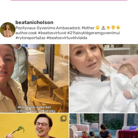
beatanicholson
Pozityvaus Gyvenimo Ambasadorė. Mother
author.cook #beatosvirtuvė #21taisyklėgeramgyvenimui
#rytoreportažas #beatosvirtuvėtvlaida