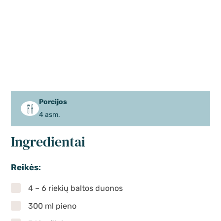
Porcijos
4 asm.
Ingredientai
Reikės:
4 – 6 riekių baltos duonos
300 ml pieno