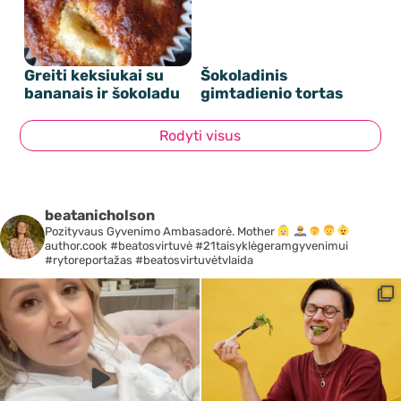
Greiti keksiukai su
Šokoladinis
bananais ir šokoladu
gimtadienio tortas
Rodyti visus
beatanicholson
Pozityvaus Gyvenimo Ambasadorė. Mother
author.cook #beatosvirtuvė #21taisyklėgeramgyvenimui
#rytoreportažas #beatosvirtuvėtvlaida