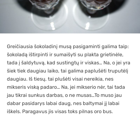
Greičiausia šokoladinį musą pasigaminti galima taip:
šokoladą ištirpinti ir sumaišyti su plakta grietinėle,
tada į šaldytuvą, kad sustingtų ir viskas… Na, o jei yra
šiek tiek daugiau laiko, tai galima paplušėti truputėlį
daugiau. Iš tiesų, tai plušėti visai nereikia, nes
mikseris viską padaro… Na, jei mikserio nėr, tai tada
jau tikrai sunkus darbas, o ne musas…To muso jau
dabar pasidarys labai daug, nes baltymai jį labai
iškels. Paragavus jis visas toks pilnas oro bus.