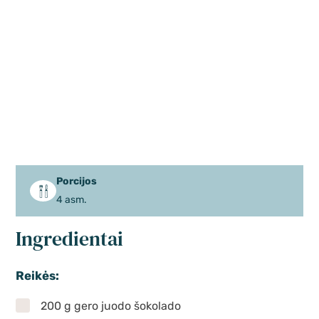
Porcijos
4 asm.
Ingredientai
Reikės:
200 g gero juodo šokolado