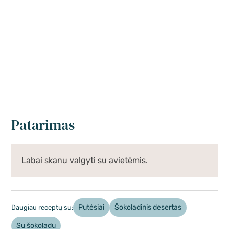
Patarimas
Labai skanu valgyti su avietėmis.
Putėsiai
Šokoladinis desertas
Daugiau receptų su:
Su šokoladu