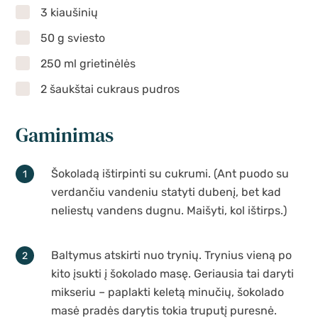
3 kiaušinių
50 g sviesto
250 ml grietinėlės
2 šaukštai cukraus pudros
Gaminimas
Šokoladą ištirpinti su cukrumi. (Ant puodo su
verdančiu vandeniu statyti dubenį, bet kad
neliestų vandens dugnu. Maišyti, kol ištirps.)
Baltymus atskirti nuo trynių. Trynius vieną po
kito įsukti į šokolado masę. Geriausia tai daryti
mikseriu – paplakti keletą minučių, šokolado
masė pradės darytis tokia truputį puresnė.