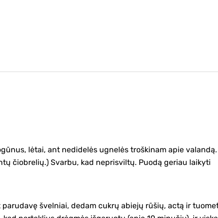
ogūnus, lėtai, ant nedidelės ugnelės troškinam apie valandą.
ntų čiobrelių.) Svarbu, kad neprisviltų. Puodą geriau laikyti
et parudavę švelniai, dedam cukrų abiejų rūšių, actą ir tuome