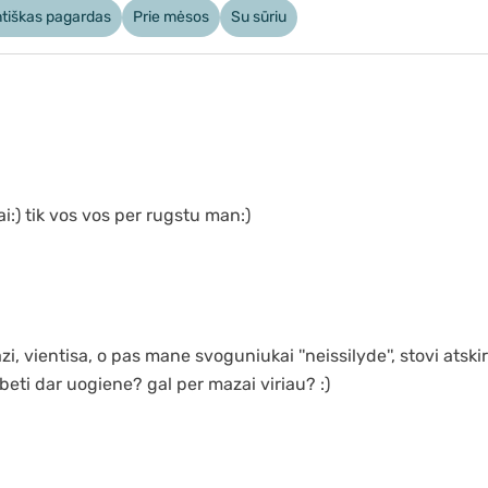
ntiškas pagardas
Prie mėsos
Su sūriu
i:) tik vos vos per rugstu man:)
 vientisa, o pas mane svoguniukai ''neissilyde'', stovi atskir
lbeti dar uogiene? gal per mazai viriau? :)