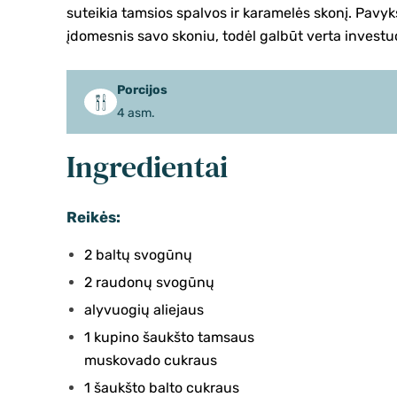
suteikia tamsios spalvos ir karamelės skonį. Pavyk
įdomesnis savo skoniu, todėl galbūt verta investu
Porcijos
4 asm.
Ingredientai
Reikės:
2 baltų svogūnų
2 raudonų svogūnų
alyvuogių aliejaus
1 kupino šaukšto tamsaus
muskovado cukraus
1 šaukšto balto cukraus