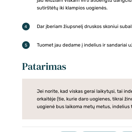
jau leidžiam viskam virti atidengtu dangčiu
sutirštėtų iki klampios uogienės.
Dar įberiam žiupsnelį druskos skoniui subal
Tuomet jau dedame į indelius ir sandariai 
Patarimas
Jei norite, kad viskas gerai laikytųsi, tai i
orkaitėje (tie, kurie daro uogienes, tikrai ži
uogienė bus laikoma metų metus, indelius ti