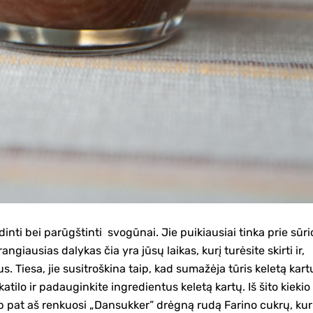
aldinti bei parūgštinti svogūnai. Jie puikiausiai tinka prie sūri
giausias dalykas čia yra jūsų laikas, kurį turėsite skirti ir,
. Tiesa, jie susitroškina taip, kad sumažėja tūris keletą kart
 katilo ir padauginkite ingredientus keletą kartų. Iš šito kiekio
aip pat aš renkuosi „Dansukker” drėgną rudą Farino cukrų, kur