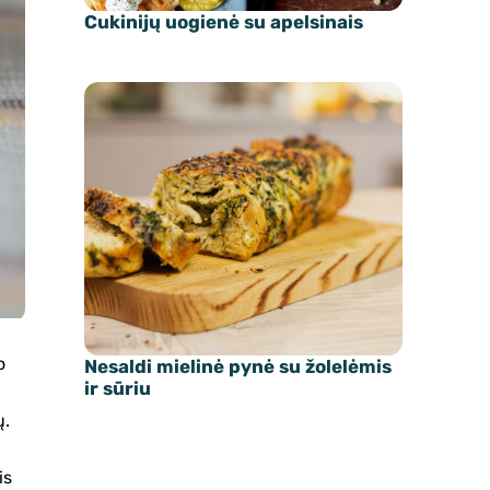
Cukinijų uogienė su apelsinais
o
Nesaldi mielinė pynė su žolelėmis
ir sūriu
ų.
is