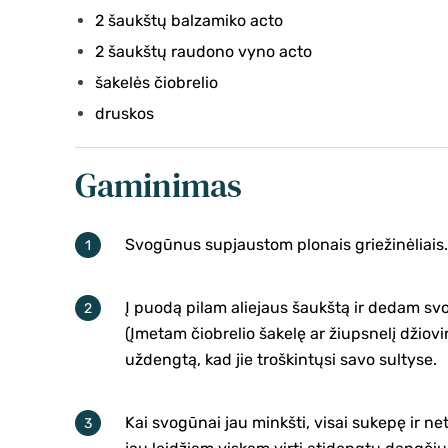
2 šaukštų balzamiko acto
2 šaukštų raudono vyno acto
šakelės čiobrelio
druskos
Gaminimas
Svogūnus supjaustom plonais griežinėliais.
Į puodą pilam aliejaus šaukštą ir dedam sv
(Įmetam čiobrelio šakelę ar žiupsnelį džiovi
uždengtą, kad jie troškintųsi savo sultyse.
Kai svogūnai jau minkšti, visai sukepę ir n