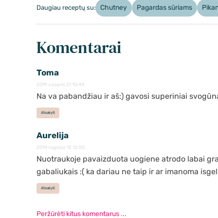
Chutney
Pagardas sūriams
Pika
Daugiau receptų su:
Komentarai
Toma
2019 vasario 21 10:44
Na va pabandžiau ir aš:) gavosi superiniai svogūna
Atsakyti
Aurelija
2014 rugsėjo 12 12:50
Nuotraukoje pavaizduota uogiene atrodo labai grazi,
gabaliukais :( ka dariau ne taip ir ar imanoma isge
Atsakyti
Peržūrėti kitus komentarus ...