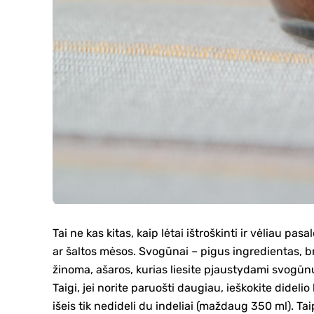
Tai ne kas kitas, kaip lėtai ištroškinti ir vėliau pas
ar šaltos mėsos. Svogūnai – pigus ingredientas, bran
žinoma, ašaros, kurias liesite pjaustydami svogūnus
Taigi, jei norite paruošti daugiau, ieškokite didelio
išeis tik nedideli du indeliai (maždaug 350 ml). T