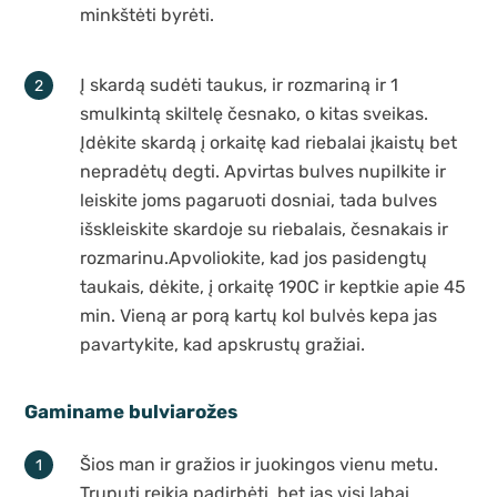
minkštėti byrėti.
Į skardą sudėti taukus, ir rozmariną ir 1
smulkintą skiltelę česnako, o kitas sveikas.
Įdėkite skardą į orkaitę kad riebalai įkaistų bet
nepradėtų degti. Apvirtas bulves nupilkite ir
leiskite joms pagaruoti dosniai, tada bulves
išskleiskite skardoje su riebalais, česnakais ir
rozmarinu.Apvoliokite, kad jos pasidengtų
taukais, dėkite, į orkaitę 190C ir keptkie apie 45
min. Vieną ar porą kartų kol bulvės kepa jas
pavartykite, kad apskrustų gražiai.
Gaminame bulviarožes
Šios man ir gražios ir juokingos vienu metu.
Truputi reikia padirbėti, bet jas visi labai