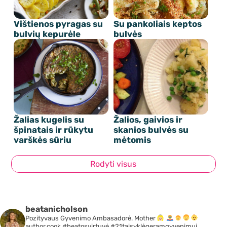
Vištienos pyragas su
Su pankoliais keptos
bulvių kepurėle
bulvės
Žalias kugelis su
Žalios, gaivios ir
špinatais ir rūkytu
skanios bulvės su
varškės sūriu
mėtomis
Rodyti visus
beatanicholson
Pozityvaus Gyvenimo Ambasadorė. Mother
author.cook #beatosvirtuvė #21taisyklėgeramgyvenimui