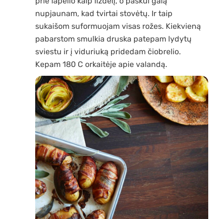
prie lapelio kaip lizdelį, o paskui galą
nupjaunam, kad tvirtai stovėtų. Ir taip
sukaišom suformuojam visas rožes. Kiekvieną
pabarstom smulkia druska patepam lydytų
sviestu ir į viduriuką pridedam čiobrelio.
Kepam 180 C orkaitėje apie valandą.