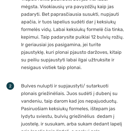
mėgsta. Visokiausių yra pavyzdžių kaip jas
padaryti. Bet paprasčiausia susukti, nupjauti
apačia, ir tuos lapelius sudėti dar į keksiukų
formelės vidų. Labai keksiukų formelė čia tinka,
kepimui. Taip padarysite puikiai 12 bulvių rožių.
Ir geriausiai jos pasigamina, jei turite
pjaustyklę, kuri plonai pjausto daržoves, kitaip
su peiliu supjaustyti labai ilgai užtruksite ir
nesigaus vistiek taip plonai.
Bulves nulupti ir supjaustyti/ sutarkuoti
plonais griežinėliais. Juos sudėti į dubenį su
vandeniu, taip darom kad jos nepajuoduotų.
Pasiruošiam keksiukų formeles, ištepam jas
lydytu sviestu, bulvių griežinėlius
dedam į
juostelę, ir susukam, arba sukam dedant lapelį