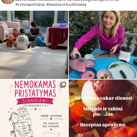
#rytoreportažas #beatosvirtuvėtvlaida