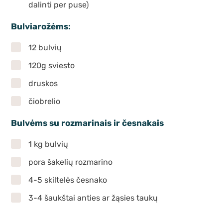
dalinti per puse)
Bulviarožėms:
12 bulvių
120g sviesto
druskos
čiobrelio
Bulvėms su rozmarinais ir česnakais
1 kg bulvių
pora šakelių rozmarino
4-5 skiltelės česnako
3-4 šaukštai anties ar žąsies taukų