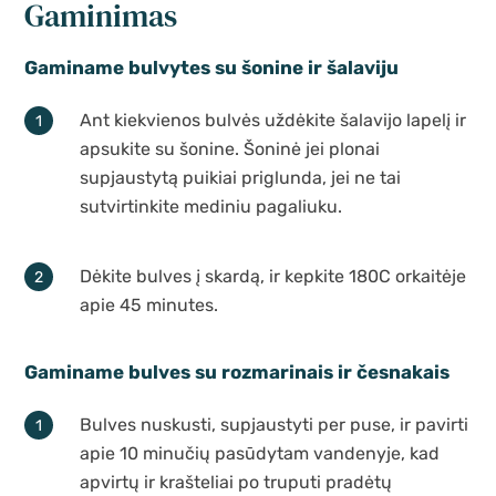
Gaminimas
Gaminame bulvytes su šonine ir šalaviju
Ant kiekvienos bulvės uždėkite šalavijo lapelį ir
apsukite su šonine. Šoninė jei plonai
supjaustytą puikiai priglunda, jei ne tai
sutvirtinkite mediniu pagaliuku.
Dėkite bulves į skardą, ir kepkite 180C orkaitėje
apie 45 minutes.
Gaminame bulves su rozmarinais ir česnakais
Bulves nuskusti, supjaustyti per puse, ir pavirti
apie 10 minučių pasūdytam vandenyje, kad
apvirtų ir krašteliai po truputi pradėtų