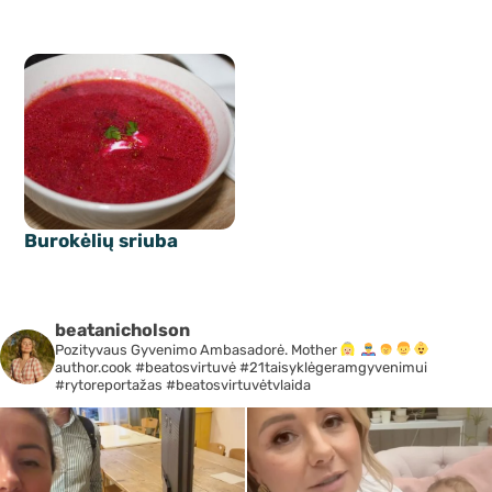
Burokėlių sriuba
beatanicholson
Pozityvaus Gyvenimo Ambasadorė. Mother
author.cook #beatosvirtuvė #21taisyklėgeramgyvenimui
#rytoreportažas #beatosvirtuvėtvlaida