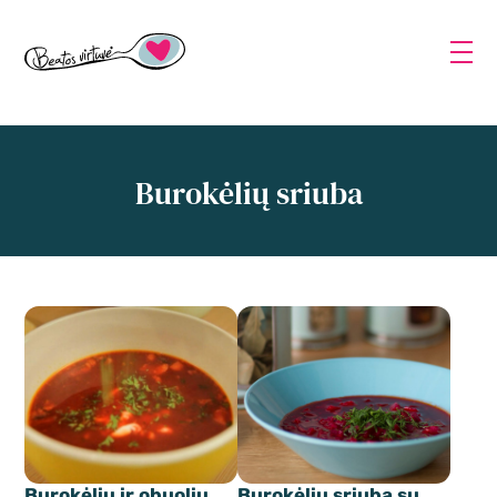
Burokėlių sriuba
Burokėlių ir obuolių
Burokėlių sriuba su