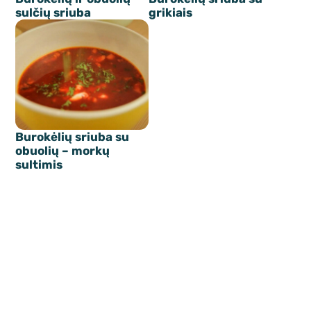
sulčių sriuba
grikiais
Burokėlių sriuba su
obuolių – morkų
sultimis