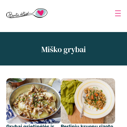
Miško grybai
Grybai grietinėlės ir
Perlinių kruopų rizoto