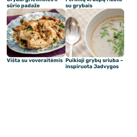
sūrio padaže
su grybais
Višta su voveraitėmis
Puikioji grybų sriuba –
inspiruota Jadvygos