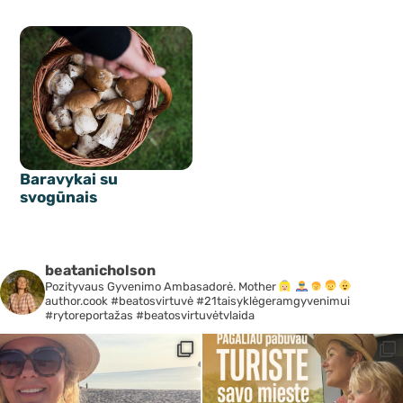
Baravykai su
svogūnais
beatanicholson
Pozityvaus Gyvenimo Ambasadorė. Mother
author.cook #beatosvirtuvė #21taisyklėgeramgyvenimui
#rytoreportažas #beatosvirtuvėtvlaida