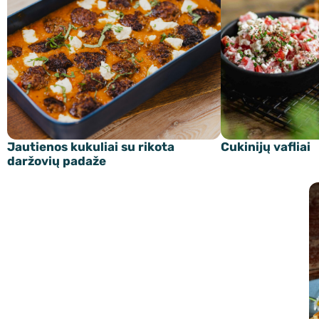
Jautienos kukuliai su rikota
Cukinijų vafliai
daržovių padaže