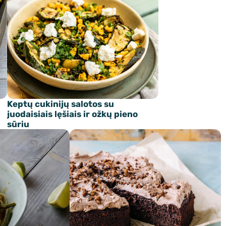
Keptų cukinijų salotos su
juodaisiais lęšiais ir ožkų pieno
sūriu