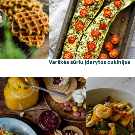
Varškės sūriu įdarytos cukinijos