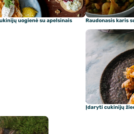
ukinijų uogienė su apelsinais
Raudonasis karis s
Įdaryti cukinijų žie