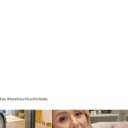
žas #beatosvirtuvėtvlaida