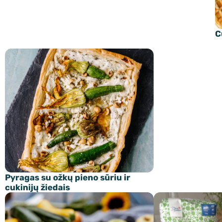
C
Pyragas su ožkų pieno sūriu ir
cukinijų žiedais