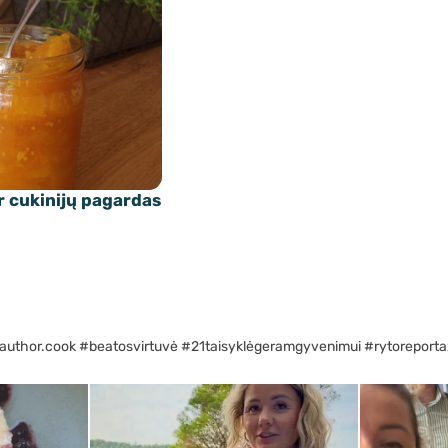
r cukinijų pagardas
author.cook #beatosvirtuvė #21taisyklėgeramgyvenimui #rytoreporta