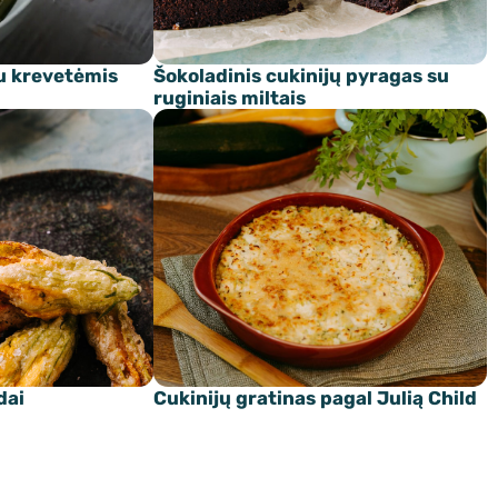
u krevetėmis
Šokoladinis cukinijų pyragas su
ruginiais miltais
dai
Cukinijų gratinas pagal Julią Child