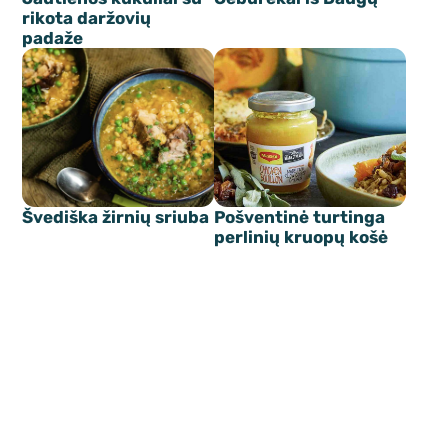
rikota daržovių
padaže
Švediška žirnių sriuba
Pošventinė turtinga
perlinių kruopų košė