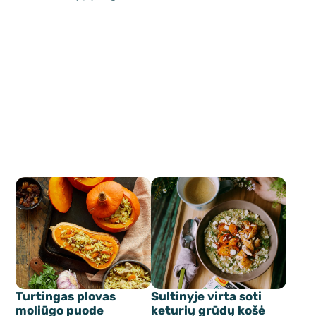
Turtingas plovas
Sultinyje virta soti
moliūgo puode
keturių grūdų košė