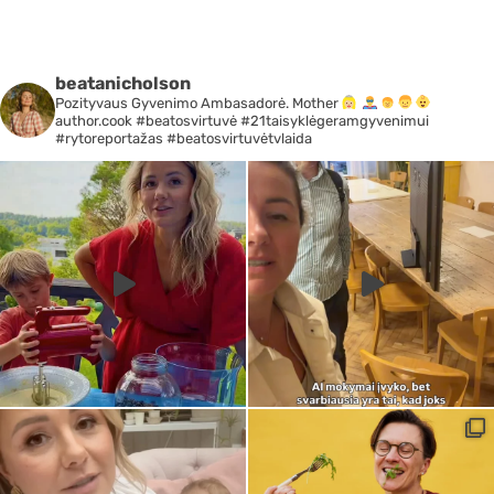
beatanicholson
Pozityvaus Gyvenimo Ambasadorė. Mother
author.cook #beatosvirtuvė #21taisyklėgeramgyvenimui
#rytoreportažas #beatosvirtuvėtvlaida