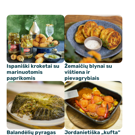
Ispaniški kroketai su
Žemaičių blynai su
marinuotomis
vištiena ir
paprikomis
pievagrybiais
Balandėlių pyragas
Jordanietiška „kufta“