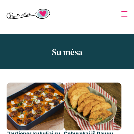
Su mėsa
Jautienos kukuliai su
Čeburekai iš Daugų