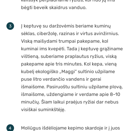
bėgti beveik skaidrus vanduo.
Į keptuvę su daržovėmis beriame kuminų
sėklas, ciberžolę, razinas ir virtus avinžirnius.
Viską maišydami trumpai pakepame, kol
kuminai ims kvepėti. Tada į keptuvę grąžiname
vištieną, suberiame praplautus ryžius, viską
pakepame apie tris minutes. Kol kepa, vieną
kubelį ekologiško „Maggi“ sultinio užpilame
puse litro verdančio vandens ir gerai
išmaišome. Pasiruoštu sultiniu užpilame plovą,
išmaišome, uždengiame ir verdame apie 8–10
minučių. Šiam laikui praėjus ryžiai dar nebus
visiškai suminkštėję.
Moliūgus išdėliojame kepimo skardoje ir į juos