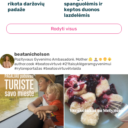
rikota daržovių
spanguolėmis ir
padaže
keptos duonos
lazdelėmis
Rodyti visus
beatanicholson
Pozityvaus Gyvenimo Ambasadorė. Mother
author.cook #beatosvirtuvė #21taisyklėgeramgyvenimui
#rytoreportažas #beatosvirtuvėtvlaida