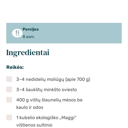
Porcijos
8 asm.
Ingredientai
Reikės:
3–4 nedidelių moliūgų (apie 700 g)
3–4 šaukštų minkšto sviesto
400 g vištų šlaunelių mėsos be
kaulo ir odos
1 kubelio ekologiško „Maggi“
vištienos sultinio