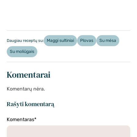
Maggi sultiniai
Plovas
Su mėsa
Daugiau receptų su:
Su moliūgais
Komentarai
Komentarų nėra.
Rašyti komentarą
Komentaras*