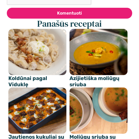
Komentuoti
Panašūs receptai
Koldūnai pagal
Azijietiška moliūgų
Viduklę
sriuba
Jautienos kukuliai su
Moliūgų sriuba su