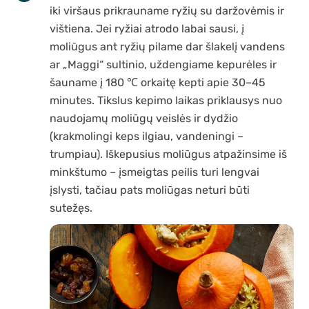
iki viršaus prikrauname ryžių su daržovėmis ir
vištiena. Jei ryžiai atrodo labai sausi, į
moliūgus ant ryžių pilame dar šlakelį vandens
ar „Maggi“ sultinio, uždengiame kepurėles ir
šauname į 180 ℃ orkaitę kepti apie 30–45
minutes. Tikslus kepimo laikas priklausys nuo
naudojamų moliūgų veislės ir dydžio
(krakmolingi keps ilgiau, vandeningi –
trumpiau). Iškepusius moliūgus atpažinsime iš
minkštumo – įsmeigtas peilis turi lengvai
įslysti, tačiau pats moliūgas neturi būti
sutežęs.