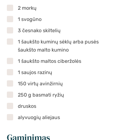
2 morkų
1 svogūno
3 česnako skiltelių
1 šaukšto kuminų sėklų arba pusės
šaukšto malto kumino
1 šaukšto maltos ciberžolės
1 saujos razinų
150 virtų avinžirnių
250 g basmati ryžių
druskos
alyvuogių aliejaus
Gaminimas