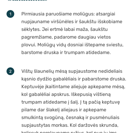
Pirmiausia paruošiame moliūgus: atsargiai
nupjauname viršūnėles ir šaukštu išskobiame
sėklytes. Jei ertmė labai maža, šaukštu
pagremžiame, padarome daugiau vietos
plovui. Moliūgų vidų dosniai ištepame sviestu,
barstome druska ir trumpam atidedame.
Vištų šlaunelių mėsą supjaustome nedideliais
kąsnio dydžio gabalėliais ir pabarstome druska.
Keptuvėje įkaitintame aliejuje apkepame mėsą,
kol gabalėliai apskrus. Iškepusią vištieną
trumpam atidedame į šalį. Į tą pačią keptuvę
pilame dar šlakelį aliejaus ir apkepame
smulkintą svogūną, česnaką ir pusmėnuliais
supjaustytas morkas. Kol daržovės skrunda,
kelissyk perplauname ryžius, kol nuo jų ims