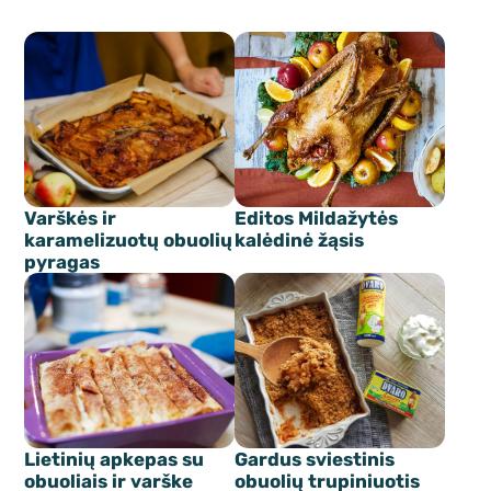
Varškės ir
Editos Mildažytės
karamelizuotų obuolių
kalėdinė žąsis
pyragas
Lietinių apkepas su
Gardus sviestinis
obuoliais ir varške
obuolių trupiniuotis