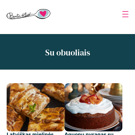
Su obuoliais
Latviškas mielinės
Aguonų pyragas su