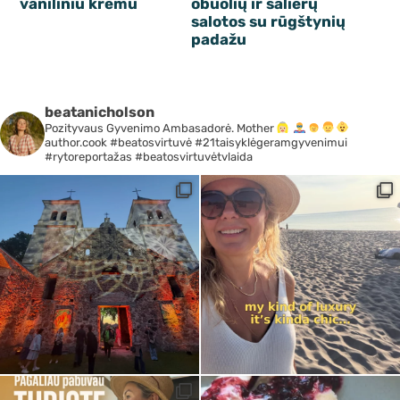
vaniliniu kremu
obuolių ir salierų
salotos su rūgštynių
padažu
beatanicholson
Pozityvaus Gyvenimo Ambasadorė. Mother
author.cook #beatosvirtuvė #21taisyklėgeramgyvenimui
#rytoreportažas #beatosvirtuvėtvlaida