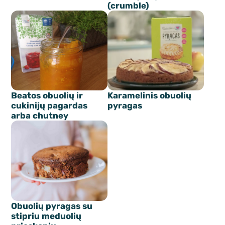
(crumble)
Beatos obuolių ir
Karamelinis obuolių
cukinijų pagardas
pyragas
arba chutney
Obuolių pyragas su
stipriu meduolių