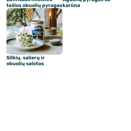
tešlos obuolių pyragas
karūna
Silkių, salierų ir
obuolių salotos