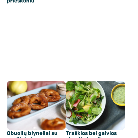
prieskoniu
Obuolių blyneliai su
Traškios bei gaivios