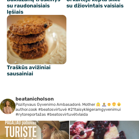
su raudonaisiais
su džiovintais vaisiais
lęšiais
Traškūs avižiniai
sausainiai
beatanicholson
Pozityvaus Gyvenimo Ambasadorė. Mother
author.cook #beatosvirtuvė #21taisyklėgeramgyvenimui
#rytoreportažas #beatosvirtuvėtvlaida