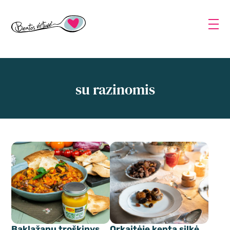
su razinomis
Baklažanų troškinys
Orkaitėje kepta silkė