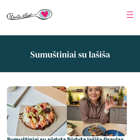
Sumuštiniai su lašiša
Sumuštiniai su sūdyta
Sūdyta lašiša Gravlax