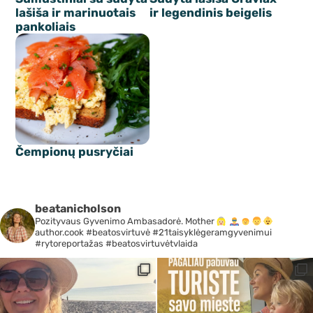
lašiša ir marinuotais
ir legendinis beigelis
pankoliais
Čempionų pusryčiai
beatanicholson
Pozityvaus Gyvenimo Ambasadorė. Mother
author.cook #beatosvirtuvė #21taisyklėgeramgyvenimui
#rytoreportažas #beatosvirtuvėtvlaida