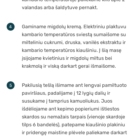
valandas arba šaldytuve pernakt.
Gaminame migdolų kremą. Elektriniu plaktuvu
kambario temperatūros sviestą sumaišome su
milteliniu cukrumi, druska, vanilės ekstraktu ir
kambario temperatūros kiaušiniu. Į šią masę
įsijojame kvietinius ir migdolų miltus bei
krakmolą ir viską darkart gerai išmaišome.
Pakilusią tešlą išimame ant lengvai pamiltuoto
paviršiaus, padalijame į 12 lygių dalių ir
susukame į tamprius kamuoliukus. Juos
išdėliojame ant kepimo popieriumi ištiestos
skardos su nemažais tarpais (vienoje skardoje
tilps 6 bandelės), patepame kiaušinio plakiniu
ir pridengę maistine plėvele paliekame darkart