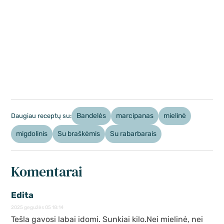
Bandelės
marcipanas
mielinė
Daugiau receptų su:
migdolinis
Su braškėmis
Su rabarbarais
Komentarai
Edita
2025 gegužės 05 18:14
Tešla gavosi labai idomi. Sunkiai kilo.Nei mielinė, nei