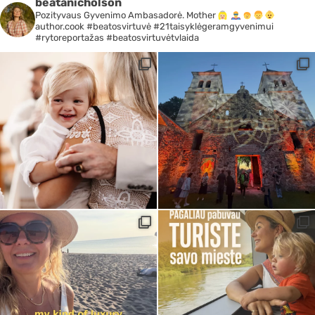
beatanicholson
Pozityvaus Gyvenimo Ambasadorė. Mother
author.cook #beatosvirtuvė #21taisyklėgeramgyvenimui
#rytoreportažas #beatosvirtuvėtvlaida