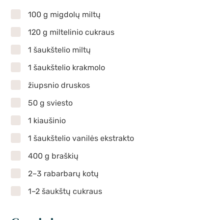
100 g migdolų miltų
120 g miltelinio cukraus
1 šaukštelio miltų
1 šaukštelio krakmolo
žiupsnio druskos
50 g sviesto
1 kiaušinio
1 šaukštelio vanilės ekstrakto
400 g braškių
2–3 rabarbarų kotų
1–2 šaukštų cukraus