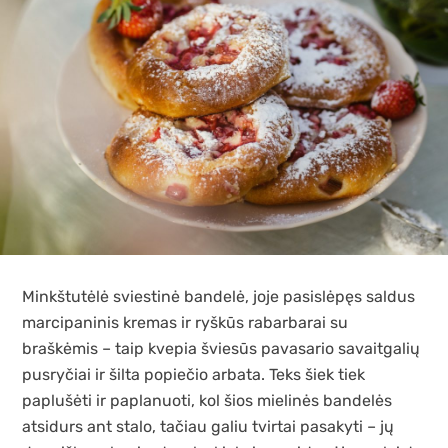
Minkštutėlė sviestinė bandelė, joje pasislėpęs saldus
marcipaninis kremas ir ryškūs rabarbarai su
braškėmis – taip kvepia šviesūs pavasario savaitgalių
pusryčiai ir šilta popiečio arbata. Teks šiek tiek
paplušėti ir paplanuoti, kol šios mielinės bandelės
atsidurs ant stalo, tačiau galiu tvirtai pasakyti – jų