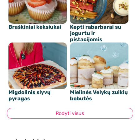
Braškiniai keksiukai
Kepti rabarbarai su
jogurtu ir
pistacijomis
Migdolinis slyvų
Mielinės Velykų zuikių
pyragas
bobutės
Rodyti visus