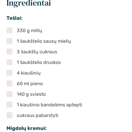
Ingredientai
Tešlai:
330 g miltų
1 šaukštelio sausų mielių
3 šaukštų cukraus
1 šaukštelio druskos
4 kiaušinių
60 ml pieno
140 g sviesto
1 kiaušinio bandelėms aptepti
cukraus pabarstyti
Migdolų kremui: