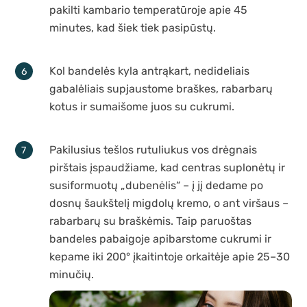
pakilti kambario temperatūroje apie 45
minutes, kad šiek tiek pasipūstų.
Kol bandelės kyla antrąkart, nedideliais
gabalėliais supjaustome braškes, rabarbarų
kotus ir sumaišome juos su cukrumi.
Pakilusius tešlos rutuliukus vos drėgnais
pirštais įspaudžiame, kad centras suplonėtų ir
susiformuotų „dubenėlis“ – į jį dedame po
dosnų šaukštelį migdolų kremo, o ant viršaus –
rabarbarų su braškėmis. Taip paruoštas
bandeles pabaigoje apibarstome cukrumi ir
kepame iki 200° įkaitintoje orkaitėje apie 25–30
minučių.