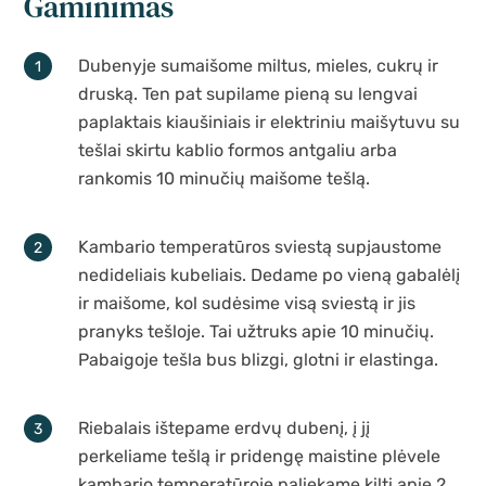
Gaminimas
Dubenyje sumaišome miltus, mieles, cukrų ir
druską. Ten pat supilame pieną su lengvai
paplaktais kiaušiniais ir elektriniu maišytuvu su
tešlai skirtu kablio formos antgaliu arba
rankomis 10 minučių maišome tešlą.
Kambario temperatūros sviestą supjaustome
nedideliais kubeliais. Dedame po vieną gabalėlį
ir maišome, kol sudėsime visą sviestą ir jis
pranyks tešloje. Tai užtruks apie 10 minučių.
Pabaigoje tešla bus blizgi, glotni ir elastinga.
Riebalais ištepame erdvų dubenį, į jį
perkeliame tešlą ir pridengę maistine plėvele
kambario temperatūroje paliekame kilti apie 2