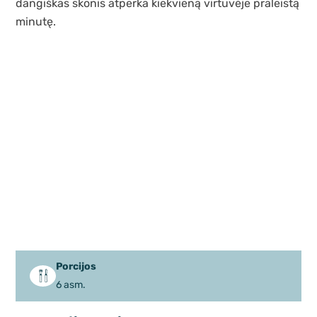
dangiškas skonis atperka kiekvieną virtuvėje praleistą
minutę.
Porcijos
6 asm.