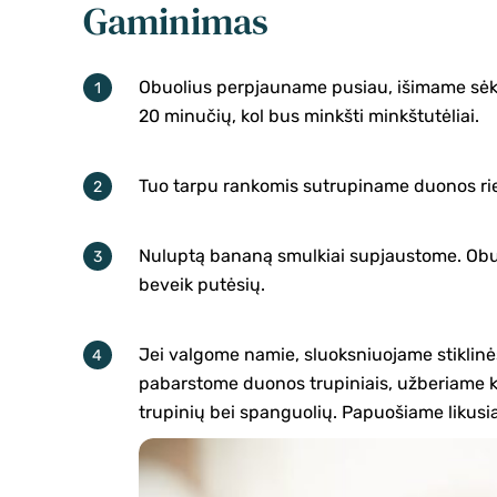
Gaminimas
Obuolius perpjauname pusiau, išimame sėklyt
20 minučių, kol bus minkšti minkštutėliai.
Tuo tarpu rankomis sutrupiname duonos ri
Nuluptą bananą smulkiai supjaustome. Obuo
beveik putėsių.
Jei valgome namie, sluoksniuojame stiklin
pabarstome duonos trupiniais, užberiame k
trupinių bei spanguolių. Papuošiame likusi