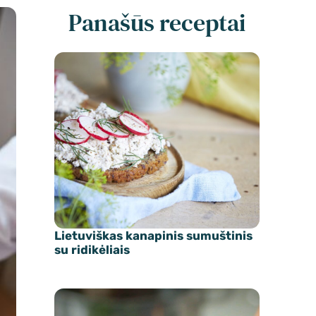
Panašūs receptai
Lietuviškas kanapinis sumuštinis
su ridikėliais