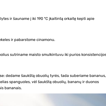
es ir šauname į iki 190 °C įkaitintą orkaitę kepti apie
ekeles ir pabarstome cinamonu.
lius sutriname maisto smulkintuvu iki purios konsistencijos
ėse: dedame šaukštą obuolių tyrės, tada suberiame bananus,
elias spanguoles, vėl šaukštą obuolių, bananų ir duonos
ais bananais.