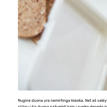
Ruginė duona yra nemirtinga klasika. Net aš vaik
siūlau į šią duoną pažvelgti kaip į sveiko deserto 