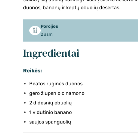
duonos, bananų ir keptų obuolių desertas.
Porcijos
2 asm.
Ingredientai
Reikės:
Beatos ruginės duonos
gero žiupsnio cinamono
2 didesnių obuolių
1 vidutinio banano
saujos spanguolių