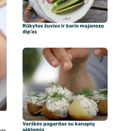
Rūkytos žuvies ir kario majonezo
dip’as
Varškės pagardas su kanapių
sėklomis
nės