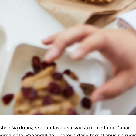
ystėje šią duoną skanaudavau su sviestu ir medumi. Dabar
ingredientą. Pabandykite ir norėsis dar – toks skanus šis rugi