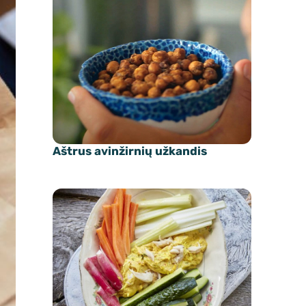
Aštrus avinžirnių užkandis