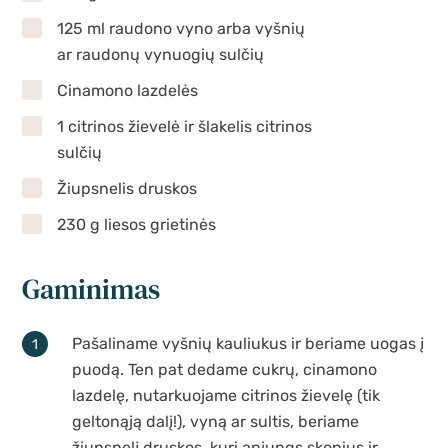
125 ml raudono vyno arba vyšnių
ar raudonų vynuogių sulčių
Cinamono lazdelės
1 citrinos žievelė ir šlakelis citrinos
sulčių
Žiupsnelis druskos
230 g liesos grietinės
Gaminimas
Pašaliname vyšnių kauliukus ir beriame uogas į
puodą. Ten pat dedame cukrų, cinamono
lazdelę, nutarkuojame citrinos žievelę (tik
geltonąją dalį!), vyną ar sultis, beriame
žiupsnelį druskos, kuri apjungs skonius ir