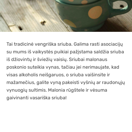
Tai tradicinė vengriška sriuba. Galima rasti asociacijų
su mums iš vaikystės puikiai pažįstama saldžia sriuba
iš džiovintų ir šviežių vaisių. Sriubai malonaus
poskonio suteikia vynas, tačiau jei nerimaujate, kad
visas alkoholis neišgaruos, o sriuba vaišinsite ir
mažamečius, galite vyną pakeisti vyšnių ar raudonųjų
vynuogių sultimis. Malonia rūgštele ir vėsuma
gaivinanti vasariška sriuba!