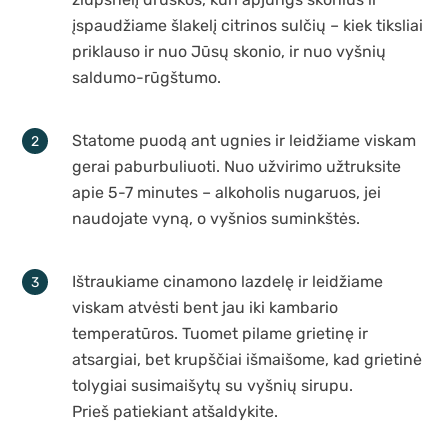
įspaudžiame šlakelį citrinos sulčių – kiek tiksliai
priklauso ir nuo Jūsų skonio, ir nuo vyšnių
saldumo-rūgštumo.
Statome puodą ant ugnies ir leidžiame viskam
gerai paburbuliuoti. Nuo užvirimo užtruksite
apie 5-7 minutes – alkoholis nugaruos, jei
naudojate vyną, o vyšnios suminkštės.
Ištraukiame cinamono lazdelę ir leidžiame
viskam atvėsti bent jau iki kambario
temperatūros. Tuomet pilame grietinę ir
atsargiai, bet krupščiai išmaišome, kad grietinė
tolygiai susimaišytų su vyšnių sirupu.
Prieš patiekiant atšaldykite.