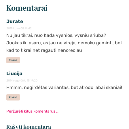
Komentarai
Jurate
2019 kovo 08 14:42
Nu jau tikrai, nuo Kada vysnios, vysniu sriuba?
Juokas iki asaru, as jau ne vireja, nemoku gaminti, bet
kad to tikrai net ragauti nenoreciau
Atsakyti
Liucija
2014 rugpjūčio 15 19:20
Hmmm, negirdėtas variantas, bet atrodo labai skaniai!
Atsakyti
Peržūrėti kitus komentarus ...
Rašyti komentarą