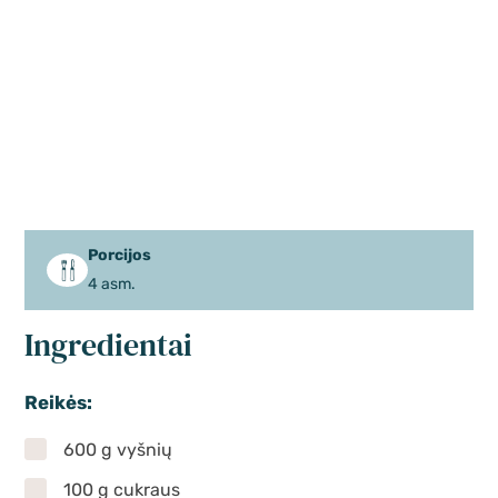
Porcijos
4 asm.
Ingredientai
Reikės:
600 g vyšnių
100 g cukraus