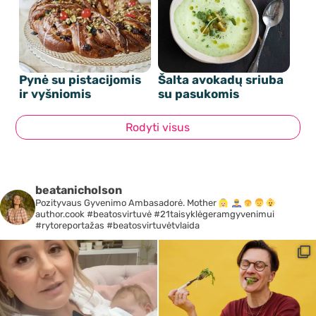
Pynė su pistacijomis
Šalta avokadų sriuba
ir vyšniomis
su pasukomis
Rodyti visus
beatanicholson
Pozityvaus Gyvenimo Ambasadorė. Mother
author.cook #beatosvirtuvė #21taisyklėgeramgyvenimui
#rytoreportažas #beatosvirtuvėtvlaida