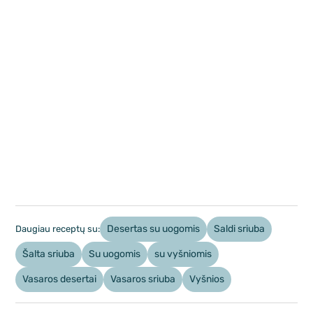
Desertas su uogomis
Saldi sriuba
Daugiau receptų su:
Šalta sriuba
Su uogomis
su vyšniomis
Vasaros desertai
Vasaros sriuba
Vyšnios