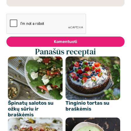
Komentuoti
Panašūs receptai
Špinatų salotos su
Tinginio tortas su
ožkų sūriu ir
braškėmis
braškėmis