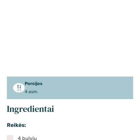
Porcijos
4 asm.
Ingredientai
Reikės:
4 bulvių