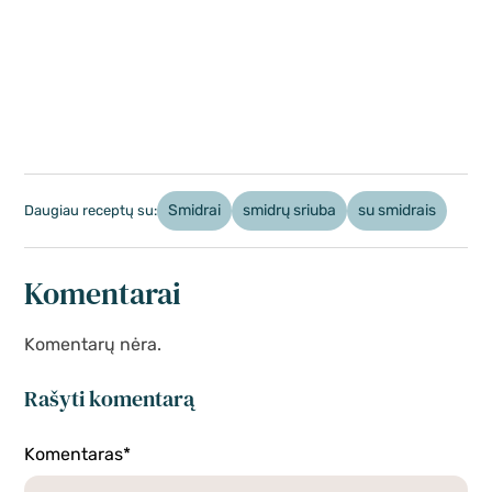
Smidrai
smidrų sriuba
su smidrais
Daugiau receptų su:
Komentarai
Komentarų nėra.
Rašyti komentarą
Komentaras*