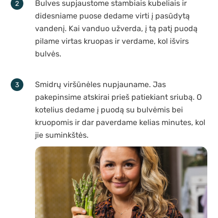
Bulves supjaustome stambiais kubeliais ir
didesniame puose dedame virti į pasūdytą
vandenį. Kai vanduo užverda, į tą patį puodą
pilame virtas kruopas ir verdame, kol išvirs
bulvės.
Smidrų viršūnėles nupjauname. Jas
pakepinsime atskirai prieš patiekiant sriubą. O
kotelius dedame į puodą su bulvėmis bei
kruopomis ir dar paverdame kelias minutes, kol
jie suminkštės.