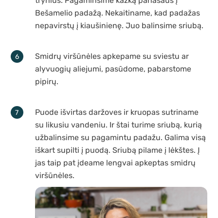
trynius. Pagaminsime kažką panašaus į
Bešamelio padažą. Nekaitiname, kad padažas
nepavirstų į kiaušinienę. Juo balinsime sriubą.
Smidrų viršūnėles apkepame su sviestu ar
alyvuogių aliejumi, pasūdome, pabarstome
pipirų.
Puode išvirtas daržoves ir kruopas sutriname
su likusiu vandeniu. Ir štai turime sriubą, kurią
užbalinsime su pagamintu padažu. Galima visą
iškart supilti į puodą. Sriubą pilame į lėkštes. Į
jas taip pat įdeame lengvai apkeptas smidrų
viršūnėles.