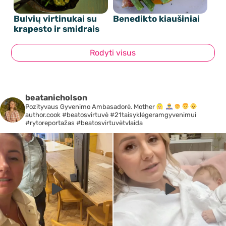
Bulvių virtinukai su
Benedikto kiaušiniai
krapesto ir smidrais
Rodyti visus
beatanicholson
Pozityvaus Gyvenimo Ambasadorė. Mother
author.cook #beatosvirtuvė #21taisyklėgeramgyvenimui
#rytoreportažas #beatosvirtuvėtvlaida