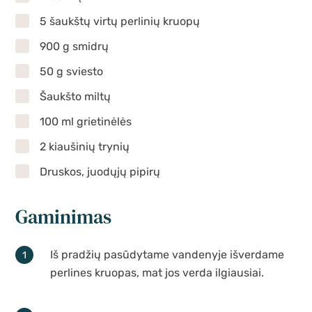
5 šaukštų virtų perlinių kruopų
900 g smidrų
50 g sviesto
Šaukšto miltų
100 ml grietinėlės
2 kiaušinių trynių
Druskos, juodųjų pipirų
Gaminimas
Iš pradžių pasūdytame vandenyje išverdame
perlines kruopas, mat jos verda ilgiausiai.