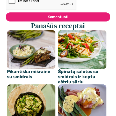
Komentuoti
Panašūs receptai
Pikantiška mišrainė
Špinatų salotos su
su smidrais
smidrais ir keptu
aštriu sūriu