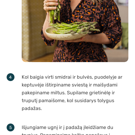
Kol baigia virti smidrai ir bulvės, puodelyje ar
keptuvėje ištirpiname sviestą ir maišydami
pakepiname miltus. Supilame grietinėlę ir
truputį pamaišome, kol susidarys tolygus
padažas.
Išjungiame ugnį ir į padažą įleidžiame du