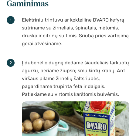
Gaminimas
Elektriniu trintuvu ar kokteiline DVARO kefyrą
sutriname su žirneliais, špinatais, mėtomis,
druska ir citrinų sultimis. Sriubą prieš vartojimą
gerai atvėsiname.
Į dubenėlio dugną dedame šiaudeliais tarkuotų
agurkų, beriame žiupsnį smulkintų krapų. Ant
viršaus pilame žirnelių šaltsriubės,
pagardiname trupinta feta ir daigais.
Patiekiame su virtomis karštomis bulvėmis.