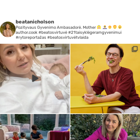
beatanicholson
Pozityvaus Gyvenimo Ambasadorė. Mother
author.cook #beatosvirtuvė #21taisyklėgeramgyvenimui
#rytoreportažas #beatosvirtuvėtvlaida