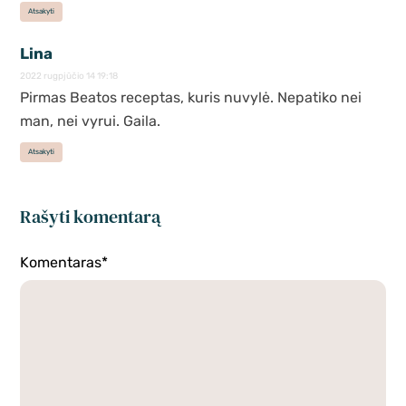
Atsakyti
Lina
2022 rugpjūčio 14 19:18
Pirmas Beatos receptas, kuris nuvylė. Nepatiko nei
man, nei vyrui. Gaila.
Atsakyti
Rašyti komentarą
Komentaras*