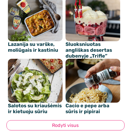
Lazanija su varške,
Sluoksniuotas
moliūgais ir kastiniu
angliškas desertas
dubenyje „Trifle”
Salotos su kriaušėmis
Cacio e pepe arba
ir kietuoju sūriu
sūris ir pipirai
Rodyti visus