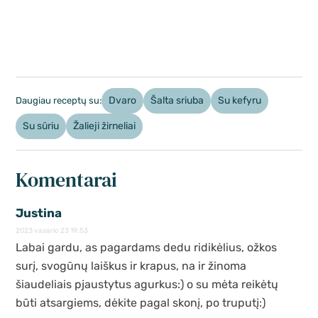
Dvaro
Šalta sriuba
Su kefyru
Daugiau receptų su:
Su sūriu
Žalieji žirneliai
Komentarai
Justina
2023 vasario 23 19:53
Labai gardu, as pagardams dedu ridikėlius, ožkos
surį, svogūnų laiškus ir krapus, na ir žinoma
šiaudeliais pjaustytus agurkus:) o su mėta reikėtų
būti atsargiems, dėkite pagal skonį, po truputį:)