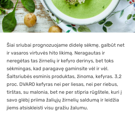
Šiai sriubai prognozuojame didelę sėkmę, galbūt net
ir vasaros virtuvės hito likimą. Neragautas ir
neregėtas tas žirnelių ir kefyro derinys, bet toks
sėkmingas, kad paragavę gaminsite vėl ir vėl.
Šaltsriubės esminis produktas, žinoma, kefyras. 3,2
proc. DVARO kefyras nei per liesas, nei per riebus,
tirštas, su malonia, bet ne per stipria rūgštele, kuri į
savo glėbį priima žaliųjų žirnelių saldumą ir leidžia
jiems atsiskleisti visu gražiu žalumu.