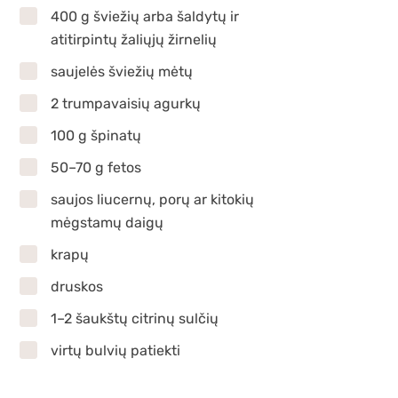
400 g šviežių arba šaldytų ir
atitirpintų žaliųjų žirnelių
saujelės šviežių mėtų
2 trumpavaisių agurkų
100 g špinatų
50–70 g fetos
saujos liucernų, porų ar kitokių
mėgstamų daigų
krapų
druskos
1–2 šaukštų citrinų sulčių
virtų bulvių patiekti