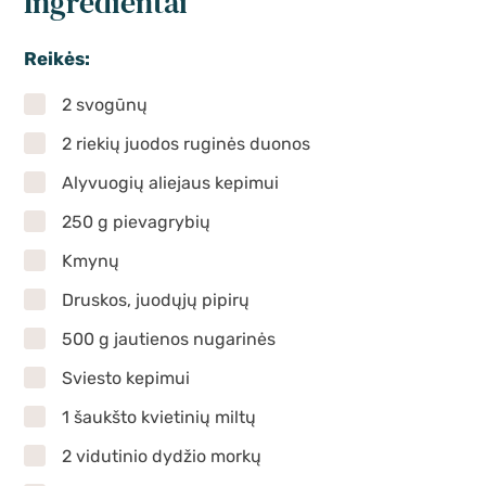
Ingredientai
Reikės:
2 svogūnų
2 riekių juodos ruginės duonos
Alyvuogių aliejaus kepimui
250 g pievagrybių
Kmynų
Druskos, juodųjų pipirų
500 g jautienos nugarinės
Sviesto kepimui
1 šaukšto kvietinių miltų
2 vidutinio dydžio morkų