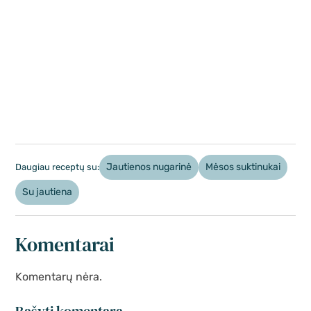
Jautienos nugarinė
Mėsos suktinukai
Daugiau receptų su:
Su jautiena
Komentarai
Komentarų nėra.