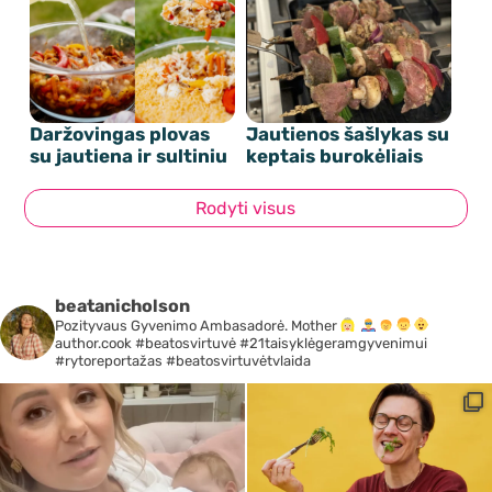
Daržovingas plovas
Jautienos šašlykas su
su jautiena ir sultiniu
keptais burokėliais
Rodyti visus
beatanicholson
Pozityvaus Gyvenimo Ambasadorė. Mother
author.cook #beatosvirtuvė #21taisyklėgeramgyvenimui
#rytoreportažas #beatosvirtuvėtvlaida