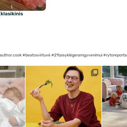
klasikinis
author.cook #beatosvirtuvė #21taisyklėgeramgyvenimui #rytoreporta