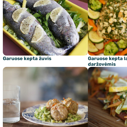
Garuose kepta žuvis
Garuose kepta l
daržovėmis