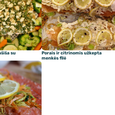
ašiša su
Porais ir citrinomis užkepta
menkės filė