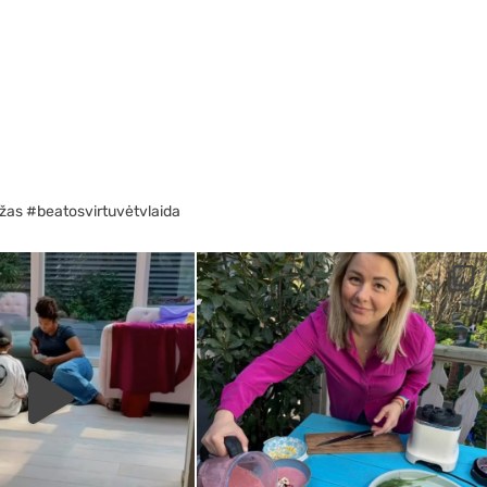
žas #beatosvirtuvėtvlaida