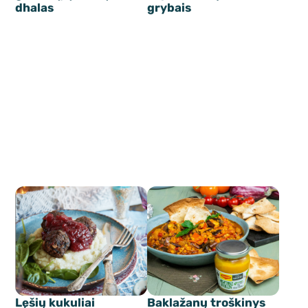
dhalas
grybais
Lęšių kukuliai
Baklažanų troškinys