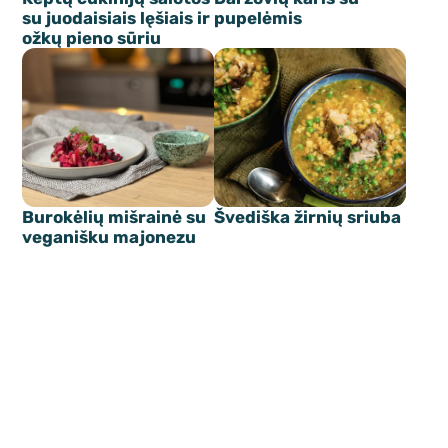
su juodaisiais lęšiais ir
pupelėmis
ožkų pieno sūriu
Burokėlių mišrainė su
Švediška žirnių sriuba
veganišku majonezu