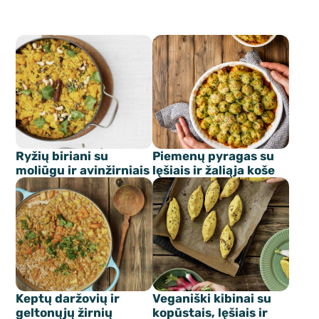
Ryžių biriani su
Piemenų pyragas su
moliūgu ir avinžirniais
lęšiais ir žaliąja koše
Keptų daržovių ir
Veganiški kibinai su
geltonųjų žirnių
kopūstais, lęšiais ir