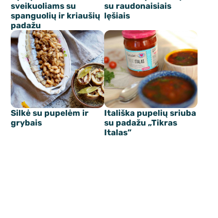
sveikuoliams su
su raudonaisiais
spanguolių ir kriaušių
lęšiais
padažu
Silkė su pupelėm ir
Itališka pupelių sriuba
grybais
su padažu „Tikras
Italas”