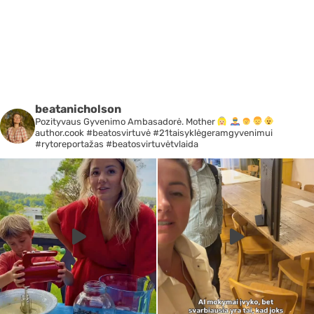
beatanicholson
Pozityvaus Gyvenimo Ambasadorė. Mother
author.cook #beatosvirtuvė #21taisyklėgeramgyvenimui
#rytoreportažas #beatosvirtuvėtvlaida