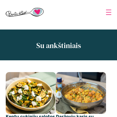
Su ankštiniais
Keptų cukinijų salotos
Daržovių karis su