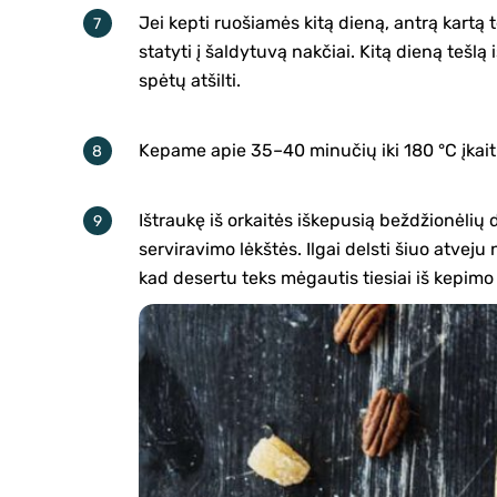
Jei kepti ruošiamės kitą dieną, antrą kartą t
statyti į šaldytuvą nakčiai. Kitą dieną tešlą
spėtų atšilti.
Kepame apie 35–40 minučių iki 180 °C įkaiti
Ištraukę iš orkaitės iškepusią beždžionėlių
serviravimo lėkštės. Ilgai delsti šiuo atveju
kad desertu teks mėgautis tiesiai iš kepimo