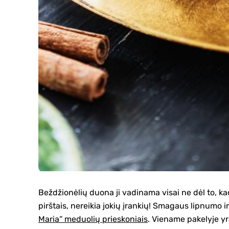
Beždžionėlių duona ji vadinama visai ne dėl to, k
pirštais, nereikia jokių įrankių! Smagaus lipnumo 
Maria“ meduolių prieskoniais
. Viename pakelyje y