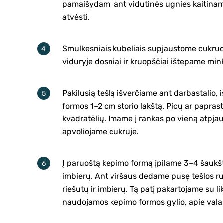
pamaišydami ant vidutinės ugnies kaitiname 
atvėsti.
Smulkesniais kubeliais supjaustome cukruot
viduryje dosniai ir kruopščiai ištepame min
Pakilusią tešlą išverčiame ant darbastalio
formos 1–2 cm storio lakštą. Picų ar papr
kvadratėlių. Imame į rankas po vieną atpjau
apvoliojame cukruje.
Į paruoštą kepimo formą įpilame 3–4 šaukšt
imbierų. Ant viršaus dedame pusę tešlos rut
riešutų ir imbierų. Tą patį pakartojame su l
naudojamos kepimo formos gylio, apie valand