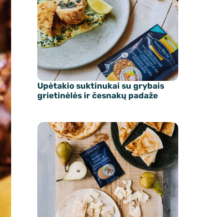
Upėtakio suktinukai su grybais
grietinėlės ir česnakų padaže