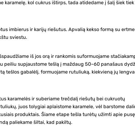
karamelę, kol cukrus ištirps, tada atidedame į šalį šiek tiek
us imbierus ir karijų riešutus. Apvalią kekso formą su ertme
kštu sviestu.
, išspaudžiame iš jos orą ir rankomis suformuojame stačiakam
astu peiliu supjaustome tešlą į maždaug 50–60 panašaus dydž
tą tešlos gabalėlį, formuojame rutuliuką, kiekvieną jų lengva
us karamelės ir suberiame trečdalį riešutų bei cukruotų
uliukų, juos tolygiai aplaistome karamele, vėl barstome dal
ikusiais produktais. Šiame etape tešla turėtų užimti apie pusę
ą paliekame šiltai, kad pakiltų.