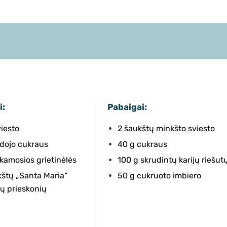
i:
Pabaigai:
viesto
2 šaukštų minkšto sviesto
udojo cukraus
40 g cukraus
kamosios grietinėlės
100 g skrudintų karijų riešut
kštų „Santa Maria“
50 g cukruoto imbiero
ų prieskonių