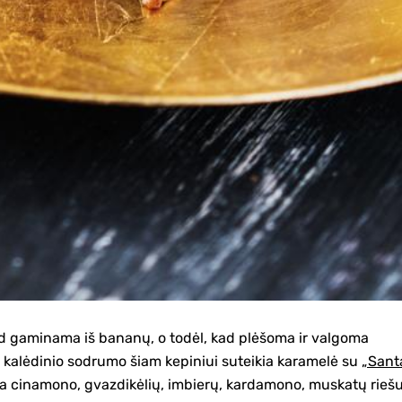
ad gaminama iš bananų, o todėl, kad plėšoma ir valgoma
ir kalėdinio sodrumo šiam kepiniui suteikia karamelė su
„Sant
ra cinamono, gvazdikėlių, imbierų, kardamono, muskatų riešu