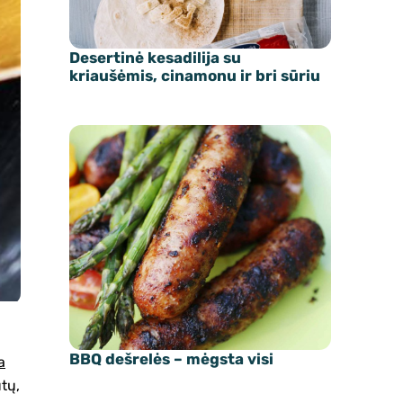
Desertinė kesadilija su
kriaušėmis, cinamonu ir bri sūriu
BBQ dešrelės – mėgsta visi
a
tų,