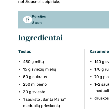
net žiupsnelis pipiriukų.
Porcijos
8 asm.
Ingredientai
Tešlai:
Karamele
450 g miltų
140 g s
15 g šviežių mielių
170 g r
50 g cukraus
70 g pla
250 ml pieno
1–2 šau
meduoli
30 g sviesto
druskos
1 šaukšto „Santa Maria“
meduolių prieskonių