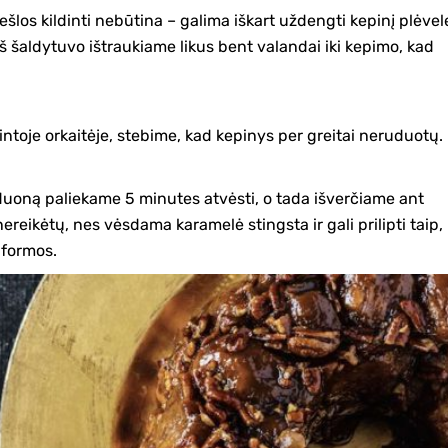
ešlos kildinti nebūtina – galima iškart uždengti kepinį plėvele
 iš šaldytuvo ištraukiame likus bent valandai iki kepimo, kad
ntoje orkaitėje, stebime, kad kepinys per greitai neruduotų.
 duoną paliekame 5 minutes atvėsti, o tada išverčiame ant
 nereikėtų, nes vėsdama karamelė stingsta ir gali prilipti taip,
 formos.