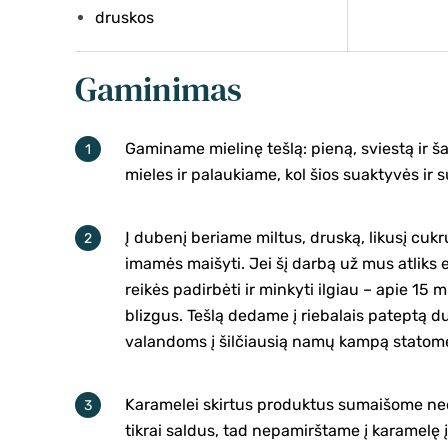
druskos
Gaminimas
Gaminame mielinę tešlą: pieną, sviestą ir 
mieles ir palaukiame, kol šios suaktyvės ir 
Į dubenį beriame miltus, druską, likusį cukr
imamės maišyti. Jei šį darbą už mus atliks 
reikės padirbėti ir minkyti ilgiau – apie 15 m
blizgus. Tešlą dedame į riebalais pateptą d
valandoms į šilčiausią namų kampą statome 
Karamelei skirtus produktus sumaišome ned
tikrai saldus, tad nepamirštame į karamelę 