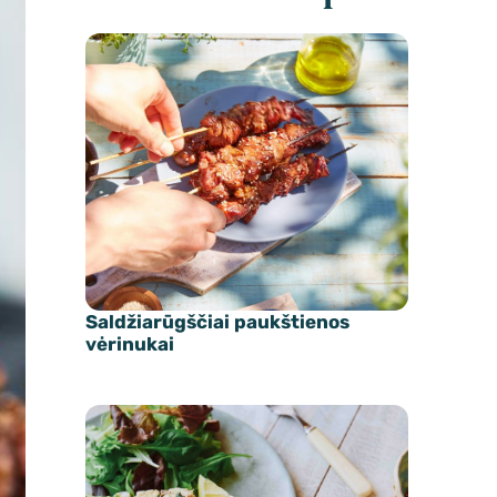
Saldžiarūgščiai paukštienos
vėrinukai