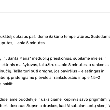
šaukštelį cukraus pašildome iki kūno temperatūros. Sudedam
suputos, – apie 5 minutes.
ų ir „Santa Maria“ meduolių prieskonius, supilame mieles ir
elektrinis maišytuvas, tai užtruks apie 8 minutes, o rankomis
inučių. Tešla turi būti drėgna, jos paviršius – elastingas ir
ubenį, pridengiame plėvele ar rankšluosčiu ir apie 1,5–2
pakilti.
ideliame puodelyje ir užkaičiame. Kepinys savo prigimtimi 
įberti dosnaus žiupsnio druskos, kad ši subalansuotų skonį. 