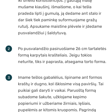
iki smėlio konsistencijos. Į gautąją masę
mušame kiaušinį, išmaišome, o kai tešla
pradeda lipti į gumulą, ją dedame ant stalo ir
dar šiek tiek paminkę suformuojame gražų
rutulį. Apsukame maistine plėvele ir įdedame
pusvalandžiui į šaldytuvą.
Po pusvalandžio pasiruošiame 26 cm tartaletės
formą karpytais krašteliais. Jeigu tokios
neturite, tiks ir paprasta, atsegama torto forma.
Imame tešlos gabalėlius, lipiname ant formos
kraštų ir dugno, kol išklosime visą paviršių. Tai
puikiai gali daryti ir vaikai. Paruoštą formą
subadome šakute, užklojame kepimo
popieriumi ir užberiame žirniais, lęšiais,
pupelėmis ar kitomis kruopomis. Pagrindą