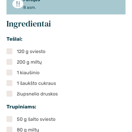
8 asm.
Ingredientai
Tešlai:
120 g sviesto
200 g miltų
1 kiaušinio
1 šaukšto cukraus
žiupsnelio druskos
Trupiniams:
50 g šalto sviesto
80 g miltų