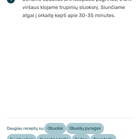
viršaus klojame trupinių sluoksnį. Siunčiame
atgal į orkaitę kepti apie 30-35 minutes.
Obuoliai
Obuolių pyragas
Daugiau receptų su: