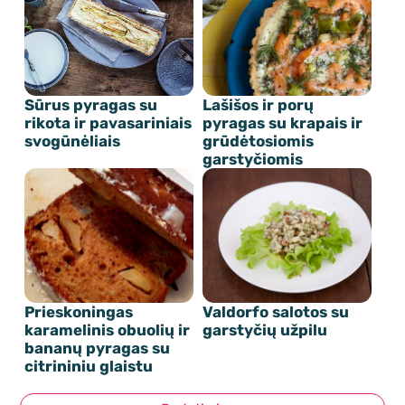
Sūrus pyragas su
Lašišos ir porų
rikota ir pavasariniais
pyragas su krapais ir
svogūnėliais
grūdėtosiomis
garstyčiomis
Prieskoningas
Valdorfo salotos su
karamelinis obuolių ir
garstyčių užpilu
bananų pyragas su
citrininiu glaistu