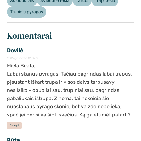
Su obuoliais
Sviestinė tešla
Tartas
Trapi tešla
Trupinių pyragas
Komentarai
Dovilė
2015 gruodžio 01 07:18
Miela Beata,
Labai skanus pyragas. Tačiau pagrindas labai trapus,
pjaustant iškart trupa ir visos dalys tarpusavy
nesilaiko - obuoliai sau, trupiniai sau, pagrindas
gabaliukais ištrupa. Žinoma, tai nekeičia šio
nuostabaus pyrago skonio, bet vaizdo nebelieka,
ypač jei norisi vaišinti svečius. Ką galėtumėt patarti?
Atsakyti
Rūta