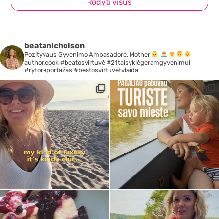
Rodyti visus
beatanicholson
Pozityvaus Gyvenimo Ambasadorė. Mother
author.cook #beatosvirtuvė #21taisyklėgeramgyvenimui
#rytoreportažas #beatosvirtuvėtvlaida