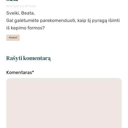
2014 lapkričio 27 13:02
Sveiki, Beata,
Gal galėtumėte parekomenduoti, kaip šį pyragą išimti
iš kepimo formos?
Atsakyti
Rašyti komentarą
Komentaras*