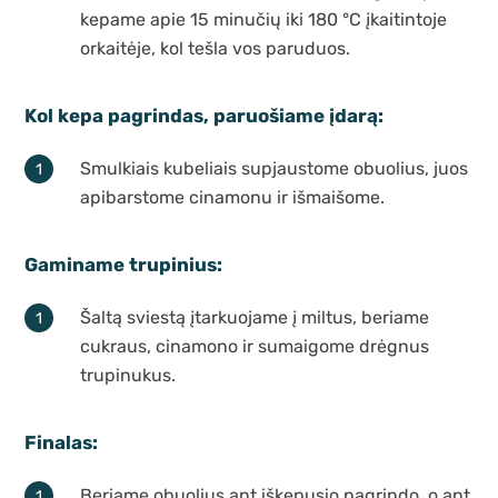
kepame apie 15 minučių iki 180 °C įkaitintoje
orkaitėje, kol tešla vos paruduos.
Kol kepa pagrindas, paruošiame įdarą:
Smulkiais kubeliais supjaustome obuolius, juos
apibarstome cinamonu ir išmaišome.
Gaminame trupinius:
Šaltą sviestą įtarkuojame į miltus, beriame
cukraus, cinamono ir sumaigome drėgnus
trupinukus.
Finalas:
Beriame obuolius ant iškepusio pagrindo, o ant