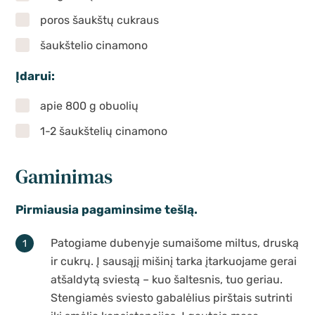
poros šaukštų cukraus
šaukštelio cinamono
Įdarui:
apie 800 g obuolių
1-2 šaukštelių cinamono
Gaminimas
Pirmiausia pagaminsime tešlą.
Patogiame dubenyje sumaišome miltus, druską
ir cukrų. Į sausąjį mišinį tarka įtarkuojame gerai
atšaldytą sviestą – kuo šaltesnis, tuo geriau.
Stengiamės sviesto gabalėlius pirštais sutrinti