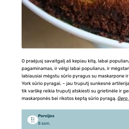
O praėjusį savaitgalį aš kepiau kitą, labai popul
pagaminamas, ir vėlgi labai populiarus, ir mėgsta
labiausiai mėgstu sūrio pyragus su maskarpone ir ri
York sūrio pyragai, – jau truputį sunkesnė artilerija
tik varškę reikia truputį atskiesti su grietinėle ir 
maskarponės bei rikotos keptą sūrio pyragą.
Gero
Porcijos
8 asm.