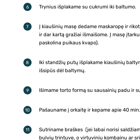
Trynius išplakame su cukrumi iki baltumo.
Į kiaušinių masę dedame maskaropę ir riko
ir dar kartą gražiai išmaišome. Į masę įtark
paskolina puikaus kvapo).
Iki standžių putų išplakame kiaušinių balty
išsipūs dėl baltymų.
Išimame torto formą su sausainių padu ir s
Pašauname į orkaitę ir kepame apie 40 min
Sutriname braškes (jei labai norisi saldžiamė
bulvių trintuve, o virtuviniu kombainu ar s