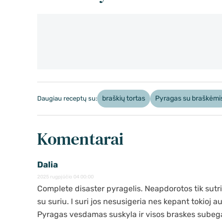
braškių tortas
Pyragas su braškėmi
Daugiau receptų su:
Komentarai
Dalia
2025 rugpjūčio 04 00:00
Complete disaster pyragelis. Neapdorotos tik sutr
su suriu. I suri jos nesusigeria nes kepant tokioj 
Pyragas vesdamas suskyla ir visos braskes subega 