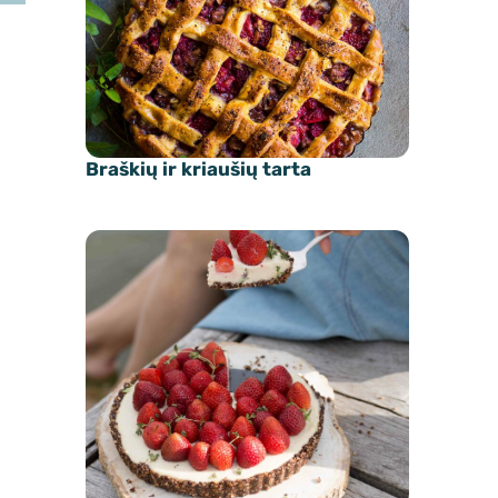
Braškių ir kriaušių tarta