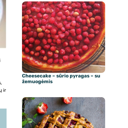
i
Cheesecake – sūrio pyragas – su
žemuogėmis
s,
 ir