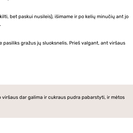
ilti, bet paskui nusileis), išimame ir po kelių minučių ant jo
.
je pasiliks gražus jų sluoksnelis. Prieš valgant, ant viršaus
go viršaus dar galima ir cukraus pudra pabarstyti, ir mėtos