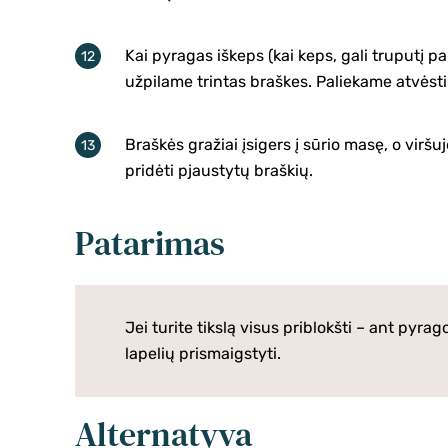
Kai pyragas iškeps (kai keps, gali truputį pak
užpilame trintas braškes. Paliekame atvėsti
Braškės gražiai įsigers į sūrio masę, o viršu
pridėti pjaustytų braškių.
Patarimas
Jei turite tikslą visus priblokšti – ant pyra
lapelių prismaigstyti.
Alternatyva