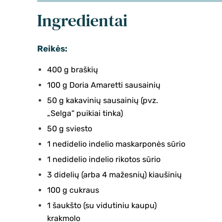
Ingredientai
Reikės:
400 g braškių
100 g Doria Amaretti sausainių
50 g kakavinių sausainių (pvz.
„Selga“ puikiai tinka)
50 g sviesto
1 nedidelio indelio maskarponės sūrio
1 nedidelio indelio rikotos sūrio
3 didelių (arba 4 mažesnių) kiaušinių
100 g cukraus
1 šaukšto (su vidutiniu kaupu)
krakmolo