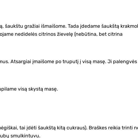
tą, šaukštu gražiai išmaišome. Tada įdedame šaukštą krakmo
uojame nedidelės citrinos žievelę (nebūtina, bet citrina
mus. Atsargiai įmaišome po truputį į visą masę. Ji palengvės 
upilame visą skystą masę.
.
giškai, tai įdėti šaukštą kitą cukraus). Braškes reikia trinti n
riubų smulkintuvu.