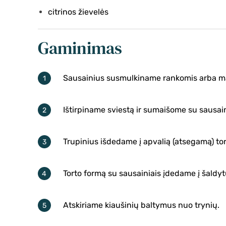
citrinos žievelės
Gaminimas
Sausainius susmulkiname rankomis arba ma
Ištirpiname sviestą ir sumaišome su sausaini
Trupinius išdedame į apvalią (atsegamą) to
Torto formą su sausainiais įdedame į šaldyt
Atskiriame kiaušinių baltymus nuo trynių.