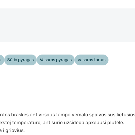
s
Sūrio pyragas
Vasaros pyragas
vasaros tortas
intos braskes ant virsaus tampa vemalo spalvos susilietusio
aukstoj temperaturoj ant surio uzsideda apkepusi plutele.
i griovius.