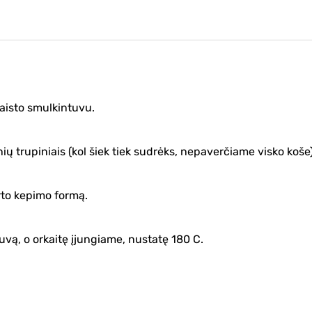
isto smulkintuvu.
ų trupiniais (kol šiek tiek sudrėks, nepaverčiame visko koše)
rto kepimo formą.
uvą, o orkaitę įjungiame, nustatę 180 C.