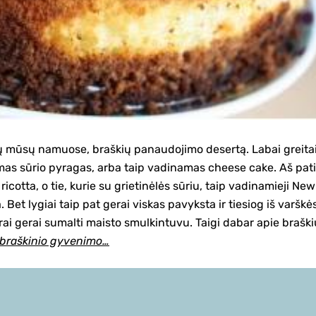
iarų mūsų namuose, braškių panaudojimo desertą. Labai greita
mas sūrio pyragas, arba taip vadinamas cheese cake. Aš pati
cotta, o tie, kurie su grietinėlės sūriu, taip vadinamieji New
. Bet lygiai taip pat gerai viskas pavyksta ir tiesiog iš varškė
gerai gerai sumalti maisto smulkintuvu. Taigi dabar apie braškių
 braškinio gyvenimo…