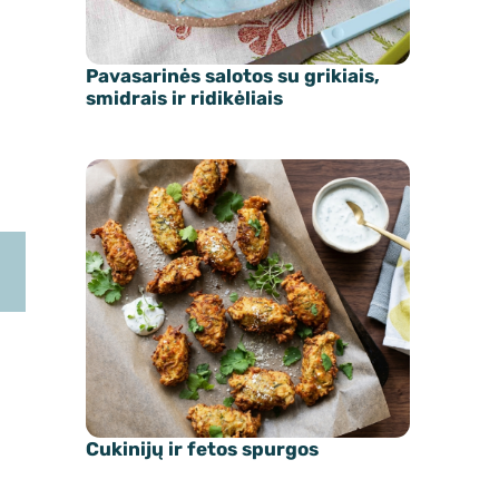
Pavasarinės salotos su grikiais,
smidrais ir ridikėliais
Cukinijų ir fetos spurgos