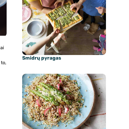
ai
Smidrų pyragas
 to,