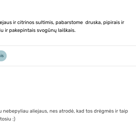
aus ir citrinos sultimis, pabarstome druska, pipirais ir
iu ir pakepintais svogūnų laiškais.
is
u nebepyliau aliejaus, nes atrodė, kad tos drėgmės ir taip
osiu :)