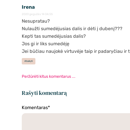
Irena
2020 gegužės 14 04:55
Nesupratau?
Nulaužti sumedėjusias dalis ir dėti į dubenį???
Kepti tas sumedėjusias dalis?
Jos gi ir liks sumedėję
Jei būčiau naujokė virtuvėje taip ir padaryčiau ir 
Atsakyti
Peržūrėti kitus komentarus ...
Rašyti komentarą
Komentaras*