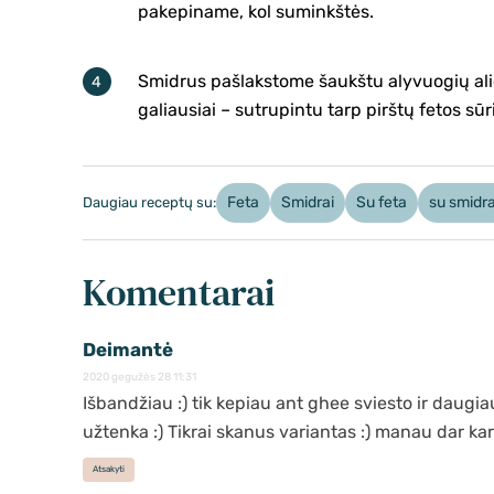
pakepiname, kol suminkštės.
Smidrus pašlakstome šaukštu alyvuogių aliej
galiausiai – sutrupintu tarp pirštų fetos sūr
Feta
Smidrai
Su feta
su smidra
Daugiau receptų su:
Komentarai
Deimantė
2020 gegužės 28 11:31
Išbandžiau :) tik kepiau ant ghee sviesto ir daugia
užtenka :) Tikrai skanus variantas :) manau dar kart
Atsakyti