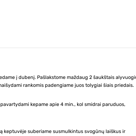
edame į dubenį. Pašlakstome maždaug 2 šaukštais alyvuogi
maišydami rankomis padengiame juos tolygiai šiais priedais.
ir pavartydami kepame apie 4 min., kol smidrai paruduos,
etą keptuvėje suberiame susmulkintus svogūnų laiškus ir