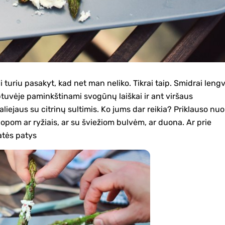
 turiu pasakyt, kad net man neliko. Tikrai taip. Smidrai lengv
ptuvėje paminkštinami svogūnų laiškai ir ant viršaus
aliejaus su citrinų sultimis. Ko jums dar reikia? Priklauso nuo
ruopom ar ryžiais, ar su šviežiom bulvėm, ar duona. Ar prie
atės patys