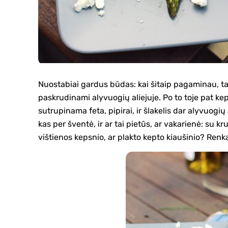
Nuostabiai gardus būdas: kai šitaip pagaminau, tai
paskrudinami alyvuogių aliejuje. Po to toje pat ke
sutrupinama feta, pipirai, ir šlakelis dar alyvuogių 
kas per šventė, ir ar tai pietūs, ar vakarienė: su k
vištienos kepsnio, ar plakto kepto kiaušinio? Renk