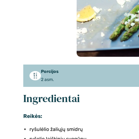
Porcijos
2 asm.
Ingredientai
Reikės:
ryšulėlio žaliųjų smidrų
ryšelio laiškinių svogūnų