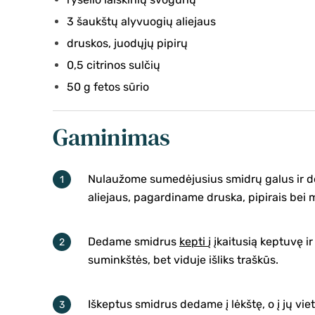
3 šaukštų alyvuogių aliejaus
druskos, juodųjų pipirų
0,5 citrinos sulčių
50 g fetos sūrio
Gaminimas
Nulaužome sumedėjusius smidrų galus ir d
aliejaus, pagardiname druska, pipirais bei 
Dedame smidrus
kepti
į įkaitusią keptuvę 
suminkštės, bet viduje išliks traškūs.
Iškeptus smidrus dedame į lėkštę, o į jų vi