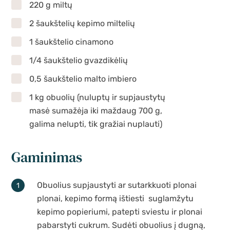
220 g miltų
2 šaukštelių kepimo miltelių
1 šaukštelio cinamono
1/4 šaukštelio gvazdikėlių
0,5 šaukštelio malto imbiero
1 kg obuolių (nuluptų ir supjaustytų
masė sumažėja iki maždaug 700 g,
galima nelupti, tik gražiai nuplauti)
Gaminimas
Obuolius supjaustyti ar sutarkkuoti plonai
plonai, kepimo formą ištiesti suglamžytu
kepimo popieriumi, patepti sviestu ir plonai
pabarstyti cukrum. Sudėti obuolius į dugną,