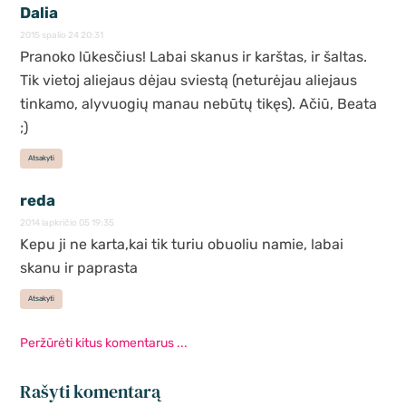
Dalia
2015 spalio 24 20:31
Pranoko lūkesčius! Labai skanus ir karštas, ir šaltas.
Tik vietoj aliejaus dėjau sviestą (neturėjau aliejaus
tinkamo, alyvuogių manau nebūtų tikęs). Ačiū, Beata
;)
Atsakyti
reda
2014 lapkričio 05 19:35
Kepu ji ne karta,kai tik turiu obuoliu namie, labai
skanu ir paprasta
Atsakyti
Peržūrėti kitus komentarus ...
Rašyti komentarą