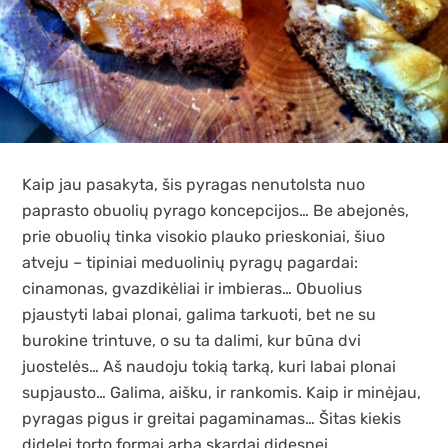
Kaip jau pasakyta, šis pyragas nenutolsta nuo
paprasto obuolių pyrago koncepcijos… Be abejonės,
prie obuolių tinka visokio plauko prieskoniai, šiuo
atveju – tipiniai meduolinių pyragų pagardai:
cinamonas, gvazdikėliai ir imbieras… Obuolius
pjaustyti labai plonai, galima tarkuoti, bet ne su
burokine trintuve, o su ta dalimi, kur būna dvi
juostelės… Aš naudoju tokią tarką, kuri labai plonai
supjausto… Galima, aišku, ir rankomis. Kaip ir minėjau,
pyragas pigus ir greitai pagaminamas… Šitas kiekis
didelei torto formai arba skardai didesnei.