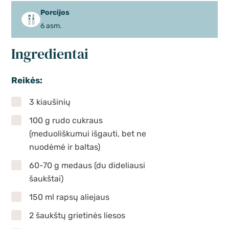
Porcijos
6 asm.
Ingredientai
Reikės:
3 kiaušinių
100 g rudo cukraus
(meduoliškumui išgauti, bet ne
nuodėmė ir baltas)
60-70 g medaus (du dideliausi
šaukštai)
150 ml rapsų aliejaus
2 šaukštų grietinės liesos