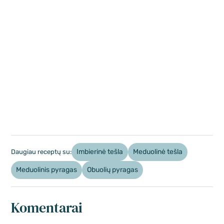
Imbierinė tešla
Meduolinė tešla
Daugiau receptų su:
Meduolinis pyragas
Obuolių pyragas
Komentarai