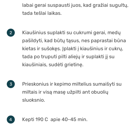
labai gerai suspausti juos, kad gražiai sugultų,
tada tešlai laikas.
Kiaušinius suplakti su cukrumi gerai, medų
pašildyti, kad būtų tąsus, nes paprastai būna
kietas ir sušokęs. Įplakti į kiaušinius ir cukrų,
tada po truputi pilti aliejų ir suplakti jį su
kiaušiniais, sudėti grietinę.
Prieskonius ir kepimo miltelius sumaišyti su
miltais ir visą masę užpilti ant obuolių
sluoksnio.
Kepti 190 C apie 40-45 min.