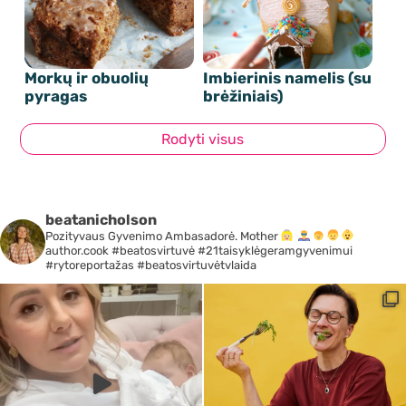
Morkų ir obuolių
Imbierinis namelis (su
pyragas
brėžiniais)
Rodyti visus
beatanicholson
Pozityvaus Gyvenimo Ambasadorė. Mother
author.cook #beatosvirtuvė #21taisyklėgeramgyvenimui
#rytoreportažas #beatosvirtuvėtvlaida