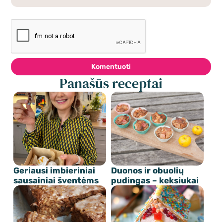
Komentuoti
Panašūs receptai
Geriausi imbieriniai
Duonos ir obuolių
sausainiai šventėms
pudingas – keksiukai