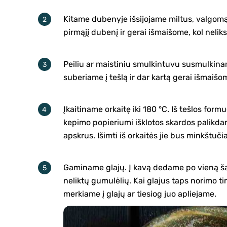
Kitame dubenyje išsijojame miltus, valgomą
pirmąjį dubenį ir gerai išmaišome, kol nelik
Peiliu ar maistiniu smulkintuvu susmulkina
suberiame į tešlą ir dar kartą gerai išmaišo
Įkaitiname orkaitę iki 180 °C. Iš tešlos for
kepimo popieriumi išklotos skardos palikdam
apskrus. Išimti iš orkaitės jie bus minkštučia
Gaminame glajų. Į kavą dedame po vieną ša
neliktų gumulėlių. Kai glajus taps norimo t
merkiame į glajų ar tiesiog juo apliejame.