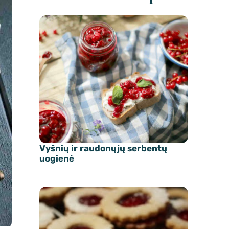
Vyšnių ir raudonųjų serbentų
uogienė