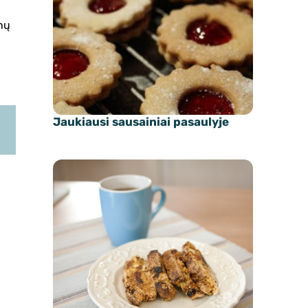
inų
Jaukiausi sausainiai pasaulyje