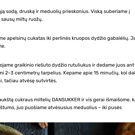
ją sodą, druską ir meduolių prieskonius. Viską suberiame į
s sausų miltų ruožų.
me apelsinų cukatas iki perlinės kruopos dydžio gabalėlių. J
me.
muojame graikinio riešuto dydžio rutuliukus ir dedame juos ant
i 2–3 centimetrų tarpelius. Kepame apie 15 minučių, kol dail
i, tačiau atvėsę sutvirtės.
ukštą cukraus miltelių DANSUKKER ir vis gerai išmaišome, 
irštumo, juo puošiame atvėsusius meduolius – iki pusės