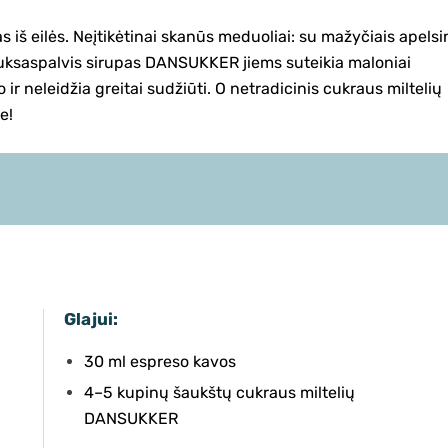
s iš eilės. Neįtikėtinai skanūs meduoliai: su mažyčiais apels
Auksaspalvis sirupas DANSUKKER jiems suteikia maloniai
ir neleidžia greitai sudžiūti. O netradicinis cukraus miltelių
e!
Glajui:
30 ml espreso kavos
4–5 kupinų šaukštų cukraus miltelių
DANSUKKER