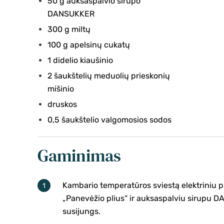
50 g auksaspalvio sirupo
DANSUKKER
300 g miltų
100 g apelsinų cukatų
1 didelio kiaušinio
2 šaukštelių meduolių prieskonių
mišinio
druskos
0,5 šaukštelio valgomosios sodos
Gaminimas
Kambario temperatūros sviestą elektriniu 
„Panevėžio plius“ ir auksaspalviu sirupu D
susijungs.