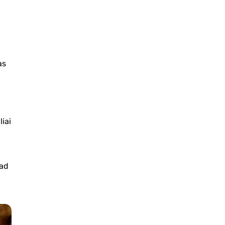
as
iai
kad