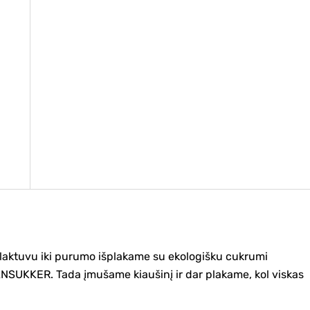
plaktuvu iki purumo išplakame su ekologišku cukrumi
ANSUKKER. Tada įmušame kiaušinį ir dar plakame, kol viskas