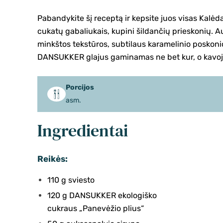
Pabandykite šį receptą ir kepsite juos visas Kalėda
cukatų gabaliukais, kupini šildančių prieskonių. 
minkštos tekstūros, subtilaus karamelinio poskonio 
DANSUKKER glajus gaminamas ne bet kur, o kavoj
Porcijos
asm.
Ingredientai
Reikės:
110 g sviesto
120 g DANSUKKER ekologiško
cukraus „Panevėžio plius“