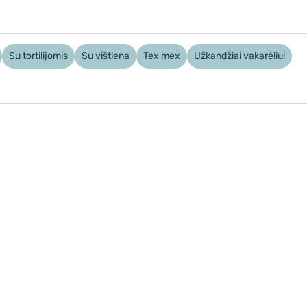
Su tortilijomis
Su vištiena
Tex mex
Užkandžiai vakarėliui