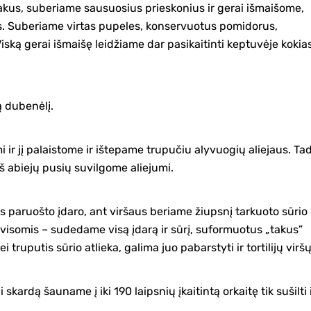
akus, suberiame sausuosius prieskonius ir gerai išmaišome,
s. Suberiame virtas pupeles, konservuotus pomidorus,
iską gerai išmaišę leidžiame dar pasikaitinti keptuvėje kokia
ą dubenėlį.
ir jį palaistome ir ištepame trupučiu alyvuogių aliejaus. Ta
 iš abiejų pusių suvilgome aliejumi.
us paruošto įdaro, ant viršaus beriame žiupsnį tarkuoto sūrio 
 visomis – sudedame visą įdarą ir sūrį, suformuotus „takus”
 truputis sūrio atlieka, galima juo pabarstyti ir tortilijų viršų
i skardą šauname į iki 190 laipsnių įkaitintą orkaitę tik sušilti 