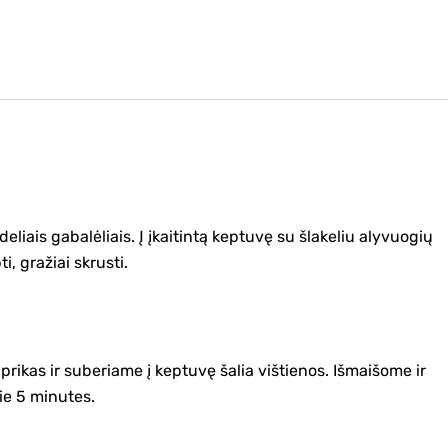
iais gabalėliais. Į įkaitintą keptuvę su šlakeliu alyvuogių
, gražiai skrusti.
kas ir suberiame į keptuvę šalia vištienos. Išmaišome ir
ie 5 minutes.