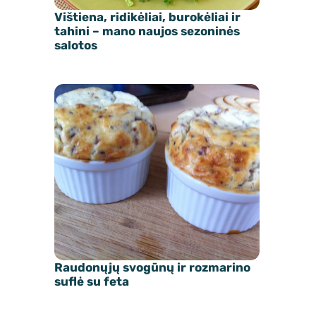
Vištiena, ridikėliai, burokėliai ir
tahini – mano naujos sezoninės
salotos
Raudonųjų svogūnų ir rozmarino
suflė su feta