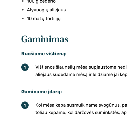
100 g čederio
Alyvuogių aliejaus
10 mažų tortilijų
Gaminimas
Ruošiame vištieną:
Vištienos šlaunelių mėsą supjaustome nedidel
aliejaus sudedame mėsą ir leidžiame jai kepti
Gaminame įdarą:
Kol mėsa kepa susmulkiname svogūnus, papri
toliau kepame, kol daržovės suminkštės, ap