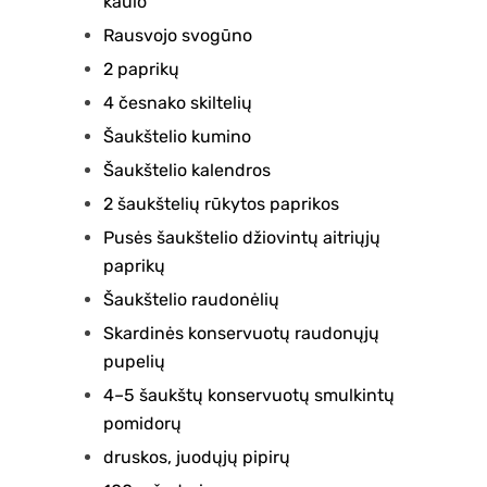
kaulo
Rausvojo svogūno
2 paprikų
4 česnako skiltelių
Šaukštelio kumino
Šaukštelio kalendros
2 šaukštelių rūkytos paprikos
Pusės šaukštelio džiovintų aitriųjų
paprikų
Šaukštelio raudonėlių
Skardinės konservuotų raudonųjų
pupelių
4–5 šaukštų konservuotų smulkintų
pomidorų
druskos, juodųjų pipirų