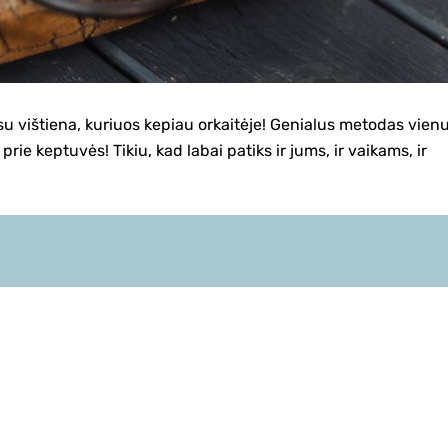
su vištiena, kuriuos kepiau orkaitėje! Genialus metodas vien
prie keptuvės! Tikiu, kad labai patiks ir jums, ir vaikams, ir