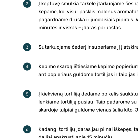
Į keptuvę smulkia tarkele įtarkuojame česn
kepame, kol visur pasklis malonus aromata
pagardname druska ir juodaisiais pipirais. V
minutes ir viskas – įdaras paruoštas.
Sutarkuojame čederį ir suberiame jį į atskir
Kepimo skardą ištiesiame kepimo popieriumi 
ant popieriaus guldome tortilijas ir taip jas
Į kiekvieną tortiliją dedame po kelis šaukšt
lenkiame tortiliją pusiau. Taip padarome su
skardoje talpiai guldome vienas šalia kito. Jei
Kadangi tortilijų įdaras jau pilnai iškepęs, ta
dailiai apskrusti apie 15 minučių.