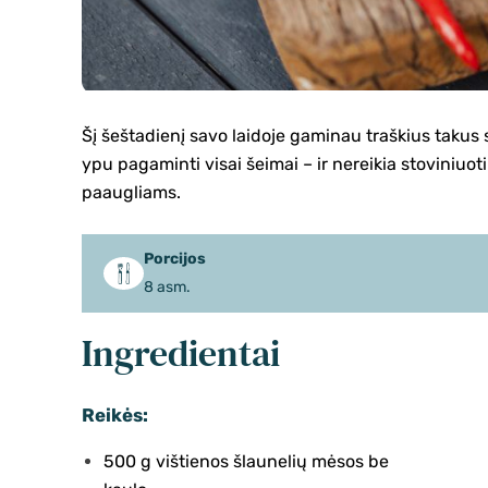
Šį šeštadienį savo laidoje gaminau traškius takus 
ypu pagaminti visai šeimai – ir nereikia stoviniuoti 
paaugliams.
Porcijos
8 asm.
Ingredientai
Reikės:
500 g vištienos šlaunelių mėsos be