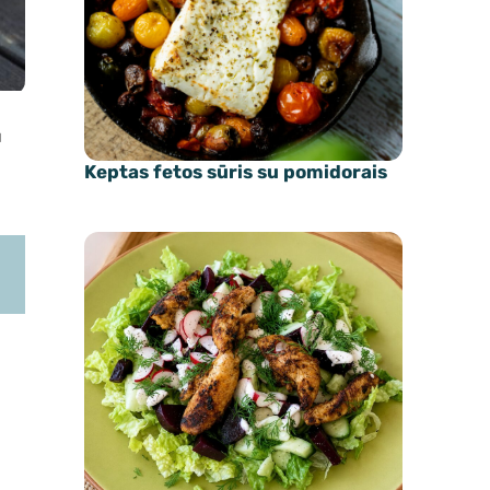
u
Keptas fetos sūris su pomidorais