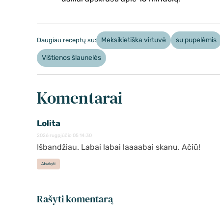
Meksikietiška virtuvė
su pupelėmis
Daugiau receptų su:
Vištienos šlaunelės
Komentarai
Lolita
2026 rugpjūčio 05 14:30
Išbandžiau. Labai labai laaaabai skanu. Ačiū!
Atsakyti
Rašyti komentarą