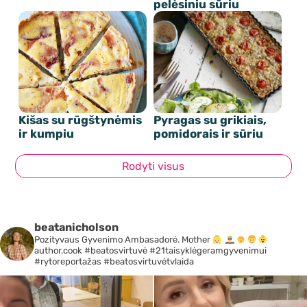
pelėsiniu sūriu
Kišas su rūgštynėmis
Pyragas su grikiais,
ir kumpiu
pomidorais ir sūriu
Rodyti visus
beatanicholson
Pozityvaus Gyvenimo Ambasadorė. Mother
author.cook #beatosvirtuvė #21taisyklėgeramgyvenimui
#rytoreportažas #beatosvirtuvėtvlaida