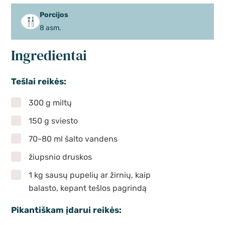
Porcijos
8 asm.
Ingredientai
Tešlai reikės:
300 g miltų
150 g sviesto
70-80 ml šalto vandens
žiupsnio druskos
1 kg sausų pupelių ar žirnių, kaip
balasto, kepant tešlos pagrindą
Pikantiškam įdarui reikės: