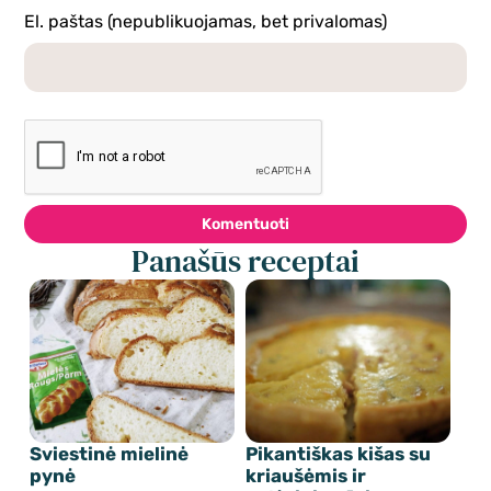
El. paštas (nepublikuojamas, bet privalomas)
Komentuoti
Panašūs receptai
Sviestinė mielinė
Pikantiškas kišas su
pynė
kriaušėmis ir