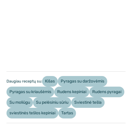
Kišas
Pyragas su daržovėmis
Daugiau receptų su:
Pyragas su kriaušėmis
Rudens kepiniai
Rudens pyragai
Su moliūgu
Su pelėsiniu sūriu
Sviestinė tešla
sviestinės tešlos kepiniai
Tartas