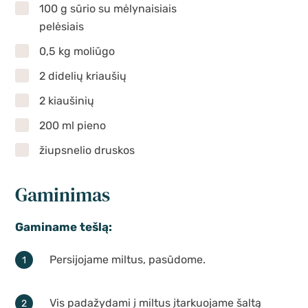
100 g sūrio su mėlynaisiais
pelėsiais
0,5 kg moliūgo
2 didelių kriaušių
2 kiaušinių
200 ml pieno
žiupsnelio druskos
Gaminimas
Gaminame tešlą:
Persijojame miltus, pasūdome.
Vis padažydami į miltus įtarkuojame šaltą