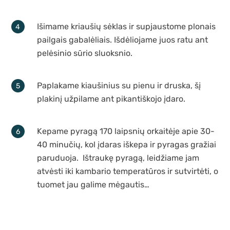
Išimame kriaušių sėklas ir supjaustome plonais
pailgais gabalėliais. Išdėliojame juos ratu ant
pelėsinio sūrio sluoksnio.
Paplakame kiaušinius su pienu ir druska, šį
plakinį užpilame ant pikantiškojo įdaro.
Kepame pyragą 170 laipsnių orkaitėje apie 30-
40 minučių, kol įdaras iškepa ir pyragas gražiai
paruduoja. Ištraukę pyragą, leidžiame jam
atvėsti iki kambario temperatūros ir sutvirtėti, o
tuomet jau galime mėgautis…