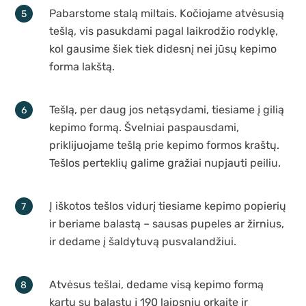
Pabarstome stalą miltais. Kočiojame atvėsusią
tešlą, vis pasukdami pagal laikrodžio rodyklę,
kol gausime šiek tiek didesnį nei jūsų kepimo
forma lakštą.
Tešlą, per daug jos netąsydami, tiesiame į gilią
kepimo formą. Švelniai paspausdami,
priklijuojame tešlą prie kepimo formos kraštų.
Tešlos perteklių galime gražiai nupjauti peiliu.
Į iškotos tešlos vidurį tiesiame kepimo popierių
ir beriame balastą – sausas pupeles ar žirnius,
ir dedame į šaldytuvą pusvalandžiui.
Atvėsus tešlai, dedame visą kepimo formą
kartu su balastu į 190 laipsnių orkaitę ir