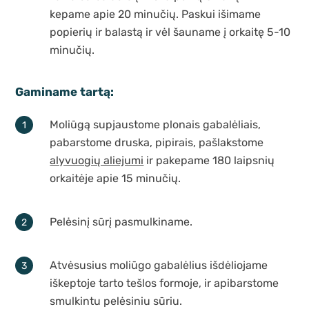
kepame apie 20 minučių. Paskui išimame
popierių ir balastą ir vėl šauname į orkaitę 5-10
minučių.
Gaminame tartą:
Moliūgą supjaustome plonais gabalėliais,
pabarstome druska, pipirais, pašlakstome
alyvuogių aliejumi
ir pakepame 180 laipsnių
orkaitėje apie 15 minučių.
Pelėsinį sūrį pasmulkiname.
Atvėsusius moliūgo gabalėlius išdėliojame
iškeptoje tarto tešlos formoje, ir apibarstome
smulkintu pelėsiniu sūriu.