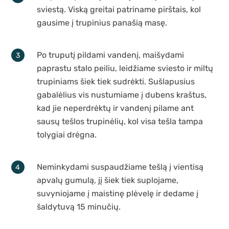
sviestą. Viską greitai patriname pirštais, kol
gausime į trupinius panašią masę.
Po truputį pildami vandenį, maišydami
paprastu stalo peiliu, leidžiame sviesto ir miltų
trupiniams šiek tiek sudrėkti. Sušlapusius
gabalėlius vis nustumiame į dubens kraštus,
kad jie neperdrėktų ir vandenį pilame ant
sausų tešlos trupinėlių, kol visa tešla tampa
tolygiai drėgna.
Neminkydami suspaudžiame tešlą į vientisą
apvalų gumulą, jį šiek tiek suplojame,
suvyniojame į maistinę plėvelę ir dedame į
šaldytuvą 15 minučių.