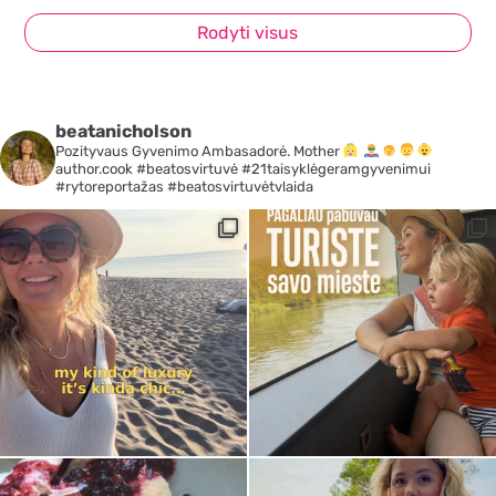
Rodyti visus
beatanicholson
Pozityvaus Gyvenimo Ambasadorė. Mother
author.cook #beatosvirtuvė #21taisyklėgeramgyvenimui
#rytoreportažas #beatosvirtuvėtvlaida