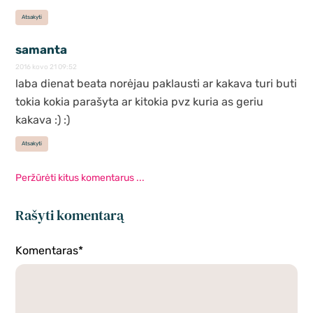
Atsakyti
samanta
2016 kovo 21 09:52
laba dienat beata norėjau paklausti ar kakava turi buti
tokia kokia parašyta ar kitokia pvz kuria as geriu
kakava :) :)
Atsakyti
Peržūrėti kitus komentarus ...
Rašyti komentarą
Komentaras*