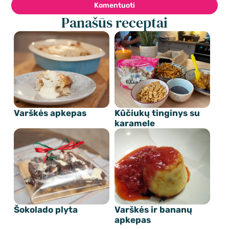
Komentuoti
Panašūs receptai
Varškės apkepas
Kūčiukų tinginys su
karamele
Šokolado plyta
Varškės ir bananų
apkepas