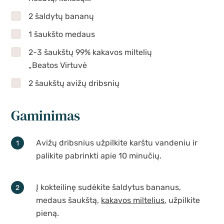
2 šaldytų bananų
1 šaukšto medaus
2-3 šaukštų 99% kakavos miltelių
„Beatos Virtuvė
2 šaukštų avižų dribsnių
Gaminimas
Avižų dribsnius užpilkite karštu vandeniu ir
palikite pabrinkti apie 10 minučių.
Į kokteilinę sudėkite šaldytus bananus,
medaus šaukštą,
kakavos miltelius
, užpilkite
pieną.