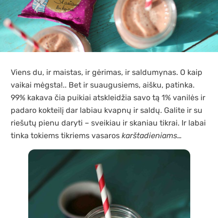
Viens du, ir maistas, ir gėrimas, ir saldumynas. O kaip
vaikai mėgsta!.. Bet ir suaugusiems, aišku, patinka.
99% kakava čia puikiai atskleidžia savo tą 1% vanilės ir
padaro kokteilį dar labiau kvapnų ir saldų. Galite ir su
riešutų pienu daryti – sveikiau ir skaniau tikrai. Ir labai
tinka tokiems tikriems vasaros
karštadieniams…