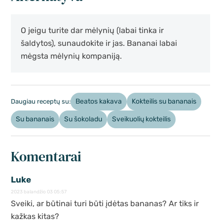
O jeigu turite dar mėlynių (labai tinka ir
šaldytos), sunaudokite ir jas. Bananai labai
mėgsta mėlynių kompaniją.
Beatos kakava
Kokteilis su bananais
Daugiau receptų su:
Su bananais
Su šokoladu
Sveikuolių kokteilis
Komentarai
Luke
2023 balandžio 03 05:57
Sveiki, ar būtinai turi būti įdėtas bananas? Ar tiks ir
kažkas kitas?