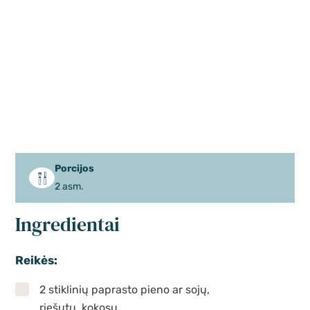
Porcijos
2 asm.
Ingredientai
Reikės:
2 stiklinių paprasto pieno ar sojų,
riešutų, kokosų...