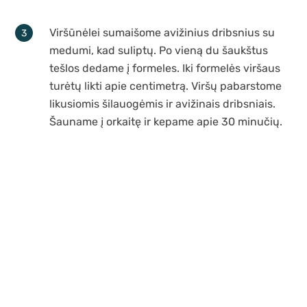
Viršūnėlei sumaišome avižinius dribsnius su
medumi, kad suliptų. Po vieną du šaukštus
tešlos dedame į formeles. Iki formelės viršaus
turėtų likti apie centimetrą. Viršų pabarstome
likusiomis šilauogėmis ir avižinais dribsniais.
Šauname į orkaitę ir kepame apie 30 minučių.