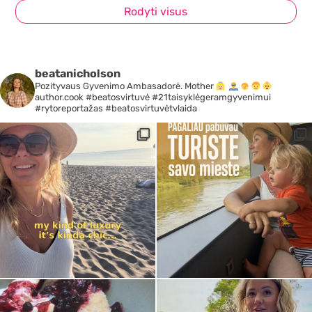
Rodyti visus
beatanicholson
Pozityvaus Gyvenimo Ambasadorė. Mother
author.cook #beatosvirtuvė #21taisyklėgeramgyvenimui
#rytoreportažas #beatosvirtuvėtvlaida