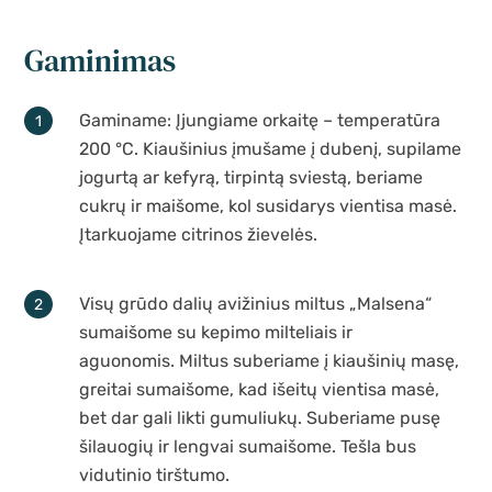
Gaminimas
Gaminame: Įjungiame orkaitę – temperatūra
200 °C. Kiaušinius įmušame į dubenį, supilame
jogurtą ar kefyrą, tirpintą sviestą, beriame
cukrų ir maišome, kol susidarys vientisa masė.
Įtarkuojame citrinos žievelės.
Visų grūdo dalių avižinius miltus „Malsena“
sumaišome su kepimo milteliais ir
aguonomis. Miltus suberiame į kiaušinių masę,
greitai sumaišome, kad išeitų vientisa masė,
bet dar gali likti gumuliukų. Suberiame pusę
šilauogių ir lengvai sumaišome. Tešla bus
vidutinio tirštumo.