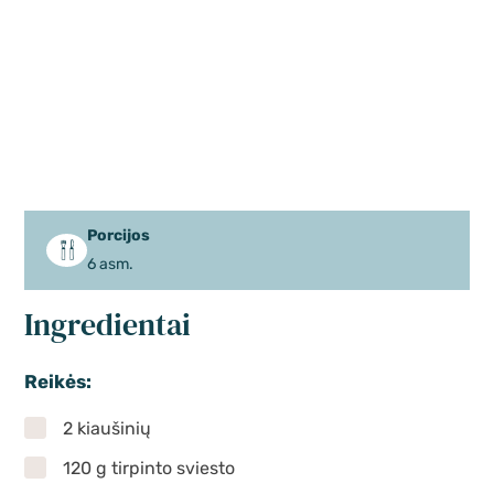
Porcijos
6 asm.
Ingredientai
Reikės:
2 kiaušinių
120 g tirpinto sviesto