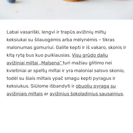
Labai vasariški, lengvi ir trapūs avižinių miltų
keksiukai su šilauogėmis arba mėlynėmis – tikras
malonumas gomuriui. Galite kepti ir iš vakaro, skonis ir
kitą rytą bus kuo puikiausias.
Visų grūdo dalių
avižiniai miltai „Malsena“
turi mažiau glitimo nei
kvietiniai ar speltų miltai ir yra maloniai salsvo skonio,
todėl su šiais miltais ypač smagu kepti pyragus ir
keksiukus. Siūlome išbandyti ir
obuolių pyragą su
avižiniais miltais
ar
avižinius šokoladinius sausainius
.