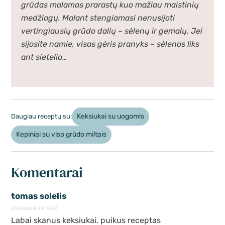
grūdas malamas prarastų kuo mažiau maistinių
medžiagų. Malant stengiamasi nenusijoti
vertingiausių grūdo dalių – sėlenų ir gemalų. Jei
sijosite namie, visas gėris pranyks – sėlenos liks
ant sietelio…
Keksiukai su uogomis
Daugiau receptų su:
Kepiniai su viso grūdo miltais
Komentarai
tomas solelis
2024 spalio 09 14:51
Labai skanus keksiukai. puikus receptas