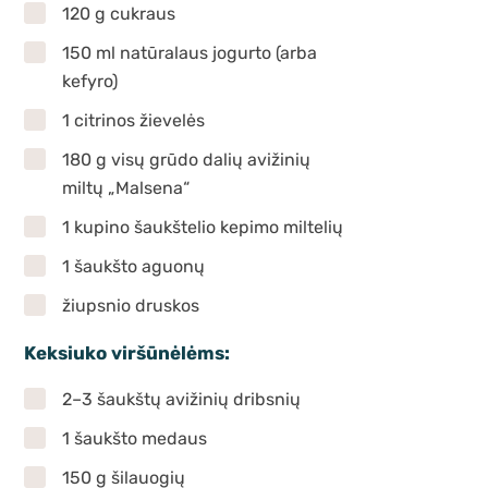
120 g cukraus
150 ml natūralaus jogurto (arba
kefyro)
1 citrinos žievelės
180 g visų grūdo dalių avižinių
miltų „Malsena“
1 kupino šaukštelio kepimo miltelių
1 šaukšto aguonų
žiupsnio druskos
Keksiuko viršūnėlėms:
2–3 šaukštų avižinių dribsnių
1 šaukšto medaus
150 g šilauogių