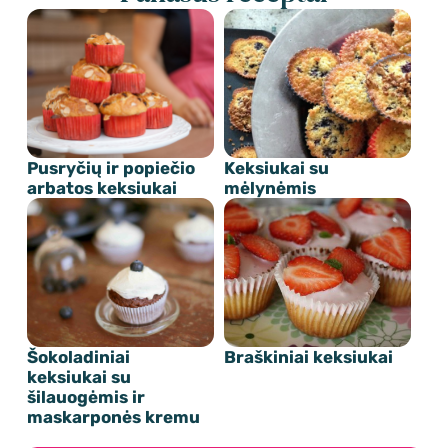
Pusryčių ir popiečio
Keksiukai su
arbatos keksiukai
mėlynėmis
Šokoladiniai
Braškiniai keksiukai
keksiukai su
šilauogėmis ir
maskarponės kremu