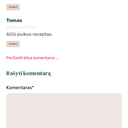
Atsakyti
Tomas
2023 birželio 09 14:59
Ačiū puikus receptas.
Atsakyti
Peržūrėti kitus komentarus ...
Rašyti komentarą
Komentaras*