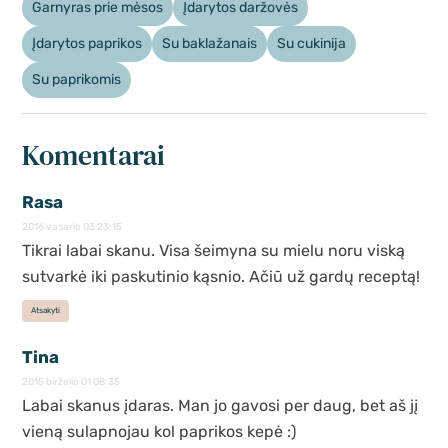
Garnyras prie mėsos
Įdarytos daržovės
Įdarytos paprikos
Su baklažanais
Su cukinija
Su paprikomis
Komentarai
Rasa
2016 vasario 03 23:15
Tikrai labai skanu. Visa šeimyna su mielu noru viską
sutvarkė iki paskutinio kąsnio. Ačiū už gardų receptą!
Atsakyti
Tina
2015 birželio 01 08:35
Labai skanus įdaras. Man jo gavosi per daug, bet aš jį
vieną sulapnojau kol paprikos kepė :)