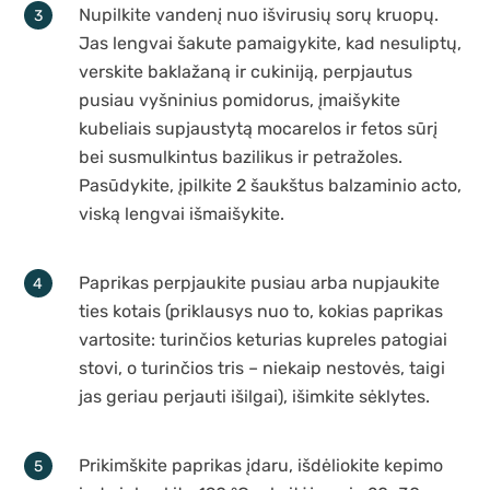
Nupilkite vandenį nuo išvirusių sorų kruopų.
Jas lengvai šakute pamaigykite, kad nesuliptų,
verskite baklažaną ir cukiniją, perpjautus
pusiau vyšninius pomidorus, įmaišykite
kubeliais supjaustytą mocarelos ir fetos sūrį
bei susmulkintus bazilikus ir petražoles.
Pasūdykite, įpilkite 2 šaukštus balzaminio acto,
viską lengvai išmaišykite.
Paprikas perpjaukite pusiau arba nupjaukite
ties kotais (priklausys nuo to, kokias paprikas
vartosite: turinčios keturias kupreles patogiai
stovi, o turinčios tris – niekaip nestovės, taigi
jas geriau perjauti išilgai), išimkite sėklytes.
Prikimškite paprikas įdaru, išdėliokite kepimo