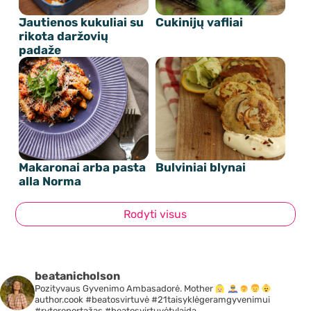
Jautienos kukuliai su
Cukinijų vafliai
rikota daržovių
padaže
Makaronai arba pasta
Bulviniai blynai
alla Norma
Rodyti visus
beatanicholson
Pozityvaus Gyvenimo Ambasadorė. Mother
author.cook #beatosvirtuvė #21taisyklėgeramgyvenimui
#rytoreportažas #beatosvirtuvėtvlaida