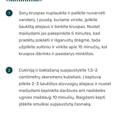
Sorų kruopas nuplaukite ir palikite nuvarvėti
vandenį. Į puodą, kuriame virsite, įpilkite
šaukštą aliejaus ir berkite kruopas. Nuolat
maišydami jas pakepinkite 5 minutes, kad
pradėtų pokšėti ir išgaruotų drėgmė, tada
užpilkite sultiniu ir virkite apie 15 minučių, kol
kruopos išbrinks ir pasidarys minkštos.
Cukiniją ir baklažaną supjaustykite 1,5–2
centimetrų skersmens kubeliais. Į keptuvę
pilkite 2–3 šaukštus alyvuogių aliejaus ir nuolat
maišydami kepinkite daržoves ant nedidelės
ugnies maždaug 10 minučių. Baigdami kepti
įdėkite smulkiai supjaustytą česnaką.