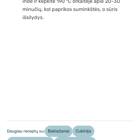
inde ir kepkite 190 °C orkaitėje apie 20–30
minučių, kol paprikos suminkštės, o sūris
išsilydys.
Baklažanai
Cukinija
Daugiau receptų su: