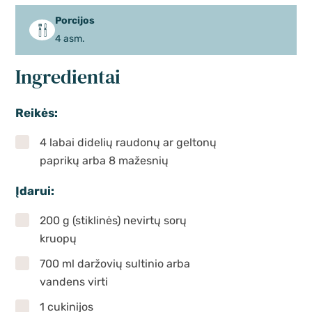
Porcijos
4 asm.
Ingredientai
Reikės:
4 labai didelių raudonų ar geltonų
paprikų arba 8 mažesnių
Įdarui:
200 g (stiklinės) nevirtų sorų
kruopų
700 ml daržovių sultinio arba
vandens virti
1 cukinijos