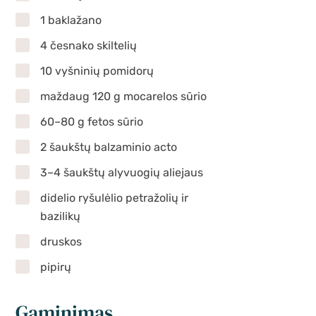
1 baklažano
4 česnako skiltelių
10 vyšninių pomidorų
maždaug 120 g mocarelos sūrio
60–80 g fetos sūrio
2 šaukštų balzaminio acto
3–4 šaukštų alyvuogių aliejaus
didelio ryšulėlio petražolių ir
bazilikų
druskos
pipirų
Gaminimas