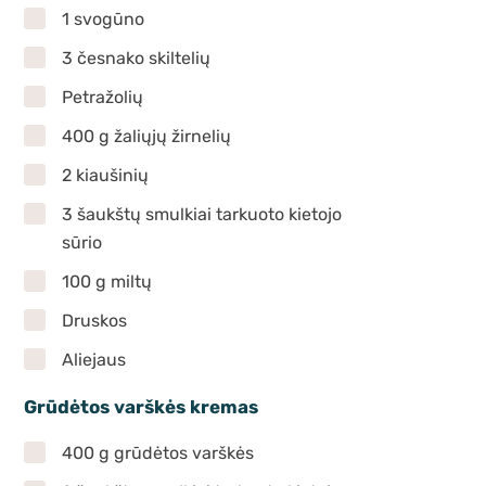
1 svogūno
3 česnako skiltelių
Petražolių
400 g žaliųjų žirnelių
2 kiaušinių
3 šaukštų smulkiai tarkuoto kietojo
sūrio
100 g miltų
Druskos
Aliejaus
Grūdėtos varškės kremas
400 g grūdėtos varškės