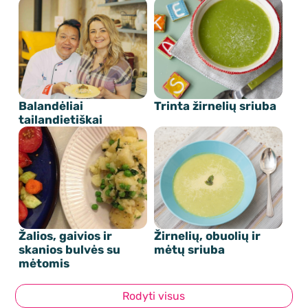
Balandėliai
Trinta žirnelių sriuba
tailandietiškai
Žalios, gaivios ir
Žirnelių, obuolių ir
skanios bulvės su
mėtų sriuba
mėtomis
Rodyti visus