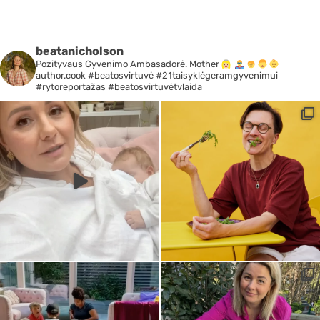
beatanicholson
Pozityvaus Gyvenimo Ambasadorė. Mother
author.cook #beatosvirtuvė #21taisyklėgeramgyvenimui
#rytoreportažas #beatosvirtuvėtvlaida