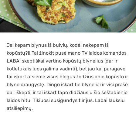
Jei kepam blynus iš bulvių, kodėl nekepam iš
kopūstų?!! Tai žinokit pusė mano TV laidos komandos
LABAI skeptiškai vertino kopūstų blynelius (dar ir
kotletukais juos galima vadinti), bet jau kai paragavo,
tai iškart atsiėmė visus blogus žodžius apie kopūsto ir
blyno draugystę. Dingo iškart tie blyneliai ir visi prašė
dar iškepti, ir tai iškart tapo didžiausiu šio šeštadienio
laidos hitu. Tikiuosi susigundysit ir jūs. Labai lauksiu
atsiliepimų.