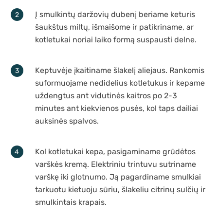
Į smulkintų daržovių dubenį beriame keturis
šaukštus miltų, išmaišome ir patikriname, ar
kotletukai noriai laiko formą suspausti delne.
Keptuvėje įkaitiname šlakelį aliejaus. Rankomis
suformuojame nedidelius kotletukus ir kepame
uždengtus ant vidutinės kaitros po 2-3
minutes ant kiekvienos pusės, kol taps dailiai
auksinės spalvos.
Kol kotletukai kepa, pasigaminame grūdėtos
varškės kremą. Elektriniu trintuvu sutriname
varškę iki glotnumo. Ją pagardiname smulkiai
tarkuotu kietuoju sūriu, šlakeliu citrinų sulčių ir
smulkintais krapais.