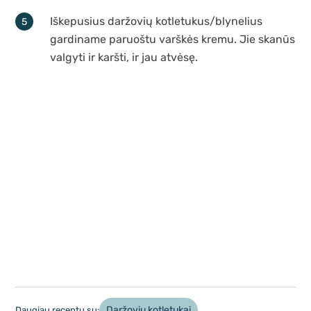
Iškepusius daržovių kotletukus/blynelius
gardiname paruoštu varškės kremu. Jie skanūs
valgyti ir karšti, ir jau atvėsę.
Daržovių kotletukai
Daugiau receptų su: