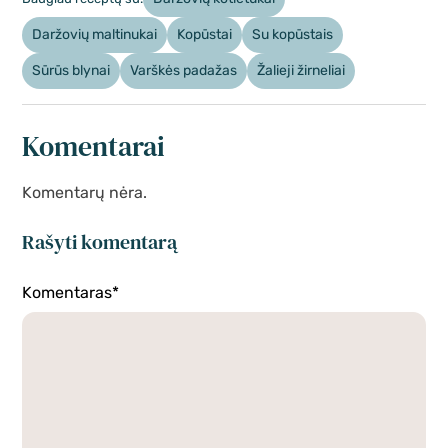
Daržovių maltinukai
Kopūstai
Su kopūstais
Sūrūs blynai
Varškės padažas
Žalieji žirneliai
Komentarai
Komentarų nėra.
Rašyti komentarą
Komentaras*