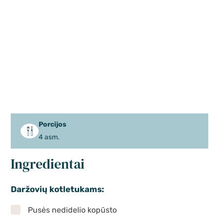
Porcijos
4 asm.
Ingredientai
Daržovių kotletukams:
Pusės nedidelio kopūsto