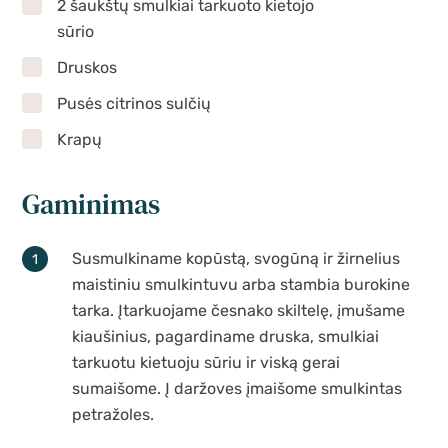
2 šaukštų smulkiai tarkuoto kietojo
sūrio
Druskos
Pusės citrinos sulčių
Krapų
Gaminimas
Susmulkiname kopūstą, svogūną ir žirnelius
maistiniu smulkintuvu arba stambia burokine
tarka. Įtarkuojame česnako skiltelę, įmušame
kiaušinius, pagardiname druska, smulkiai
tarkuotu kietuoju sūriu ir viską gerai
sumaišome. Į daržoves įmaišome smulkintas
petražoles.