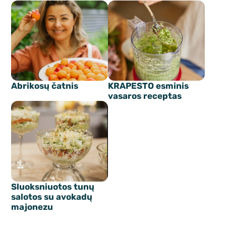
Abrikosų čatnis
KRAPESTO esminis
vasaros receptas
Sluoksniuotos tunų
salotos su avokadų
majonezu