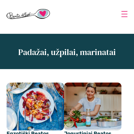
Padažai, užpilai, marinatai
Egzotiški Beatos
Jogurtiniai Beatos