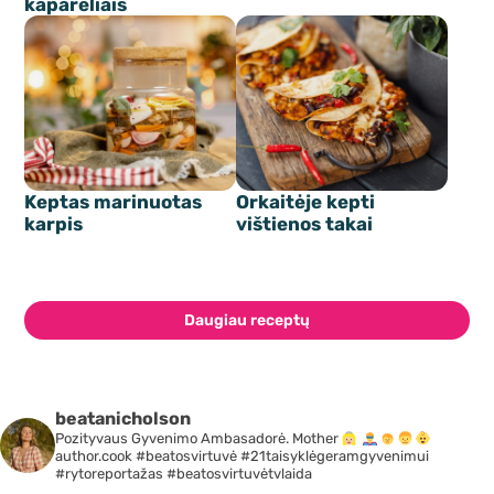
kaparėliais
Keptas marinuotas
Orkaitėje kepti
karpis
vištienos takai
Daugiau receptų
beatanicholson
Pozityvaus Gyvenimo Ambasadorė. Mother
author.cook #beatosvirtuvė #21taisyklėgeramgyvenimui
#rytoreportažas #beatosvirtuvėtvlaida