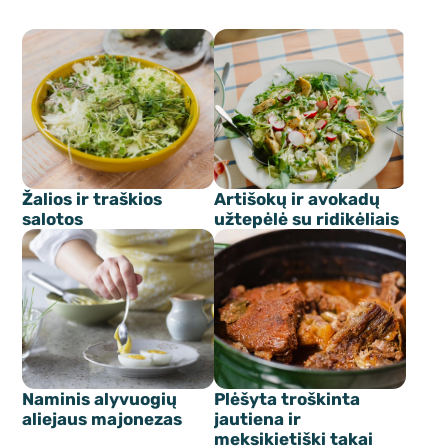
Žalios ir traškios
Artišokų ir avokadų
salotos
užtepėlė su ridikėliais
Naminis alyvuogių
Plėšyta troškinta
aliejaus majonezas
jautiena ir
meksikietiški takai