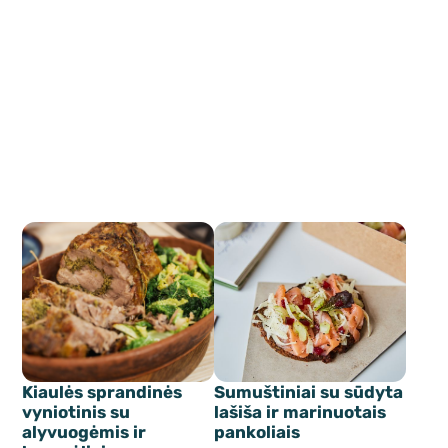
Kiaulės sprandinės
Sumuštiniai su sūdyta
vyniotinis su
lašiša ir marinuotais
alyvuogėmis ir
pankoliais