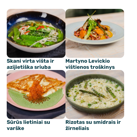
Skani virta višta ir
Martyno Levickio
azijietiška sriuba
vištienos troškinys
Sūrūs lietiniai su
Rizotas su smidrais ir
varške
žirneliais