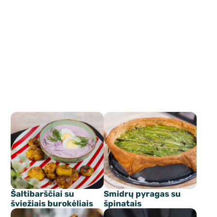
Šaltibarščiai su
Smidrų pyragas su
šviežiais burokėliais
špinatais