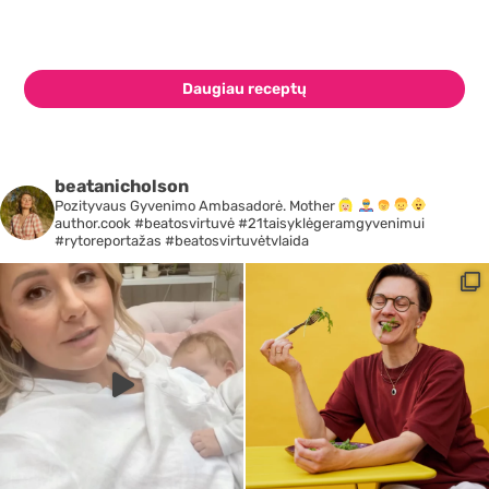
Daugiau receptų
beatanicholson
Pozityvaus Gyvenimo Ambasadorė. Mother
author.cook #beatosvirtuvė #21taisyklėgeramgyvenimui
#rytoreportažas #beatosvirtuvėtvlaida