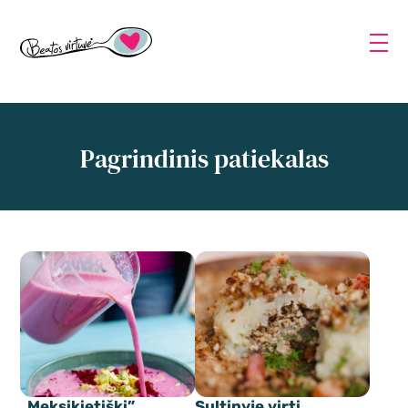
Pagrindinis patiekalas
„Meksikietiški”
Sultinyje virti