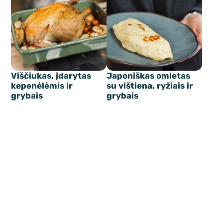
Viščiukas, įdarytas
Japoniškas omletas
kepenėlėmis ir
su vištiena, ryžiais ir
grybais
grybais