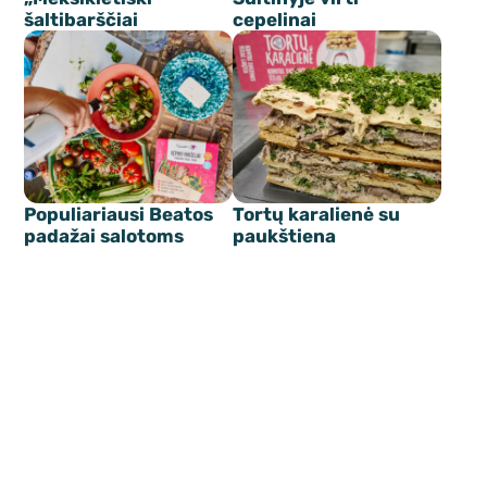
šaltibarščiai
cepelinai
Populiariausi Beatos
Tortų karalienė su
padažai salotoms
paukštiena